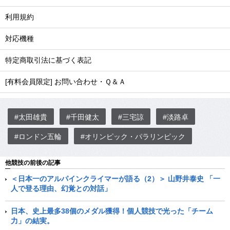
利用規約
対応機種
特定商取引法に基づく表記
[有料会員限定] お問い合わせ・Ｑ＆Ａ
#太田雄貴
#千田健太
#三宅諒
#淡路卓
#ロンドン五輪
#オリンピック・パラリンピック
他競技の前後の記事
＜日本一のアルパインクライマーが語る（2）＞ 山野井泰史 「一
人で登る理由、幻覚との対話」
日本、史上最多38個のメダル獲得！個人競技で光った「チーム
力」の結実。