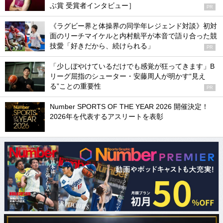
ぶ賞 受賞者インタビュー］
PR
《ラグビー界と体操界の同学年レジェンド対談》初対
面のリーチマイケルと内村航平が本音で語り合った競
技愛「好きだから、続けられる」
PR
「少しぼやけているだけでも感覚が狂ってきます」B
リーグ屈指のシューター・安藤周人が明かす“見え
る”ことの重要性
PR
Number SPORTS OF THE YEAR 2026 開催決定！
2026年を代表するアスリートを表彰