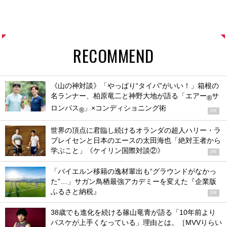
RECOMMEND
《山の神対談》「やっぱり“タイパ”がいい！」箱根の
名ランナー、柏原竜二と神野大地が語る「エアー
サ
®
ロンパス
」×コンディショニング術
®
PR
世界の頂点に君臨し続けるオランダの超人ハリー・ラ
ブレイセンと日本のエースの太田海也「絶対王者から
学ぶこと」《ケイリン国際対談②》
PR
「バイエルン移籍の逸材輩出も“グラウンドがなかっ
た”…」サガン鳥栖最強アカデミーを変えた『企業版
ふるさと納税』
PR
38歳でも進化を続ける篠山竜青が語る「10年前より
バスケが上手くなっている」理由とは。［MVVりらい