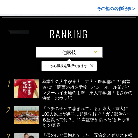
その他の名作記事 >
RANKING
他競技
×
ここから競技を選択できます
最新
24時間
週間
卒業生の大半が東大・京大・医学部に!? “偏差
値78”「関西の超進学校」ハンドボール部がイ
ンターハイ出場の衝撃…東大寺学園「まさかの
快挙」のウラ話
「ウチの子って恵まれている」東大・京大に
100人以上が進学…超進学校で「ガチ部活をす
る意義って何？」41歳監督が語った“意外な答
え”の真意
「僕のひと目惚れでした」五輪金メダリスト松