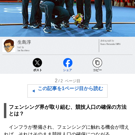
photograph by
生島淳
Kaoru Watanabe/JMPA
text by
Jun Ikushima
ポスト
シェア
コピー
2
/2
ページ目
この記事を1ページ目から読む
フェンシング界が取り組む、競技人口の確保の方法
とは？
インフラが整備され、フェンシングに触れる機会が増え
れば、それはそのまま競技人口の確保につながる。