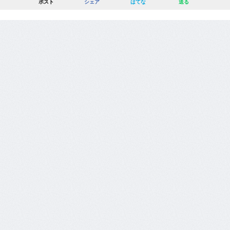
ポスト
シェア
はてな
送る