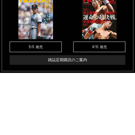
8/6
4/16
発売
発売
雑誌定期購読のご案内