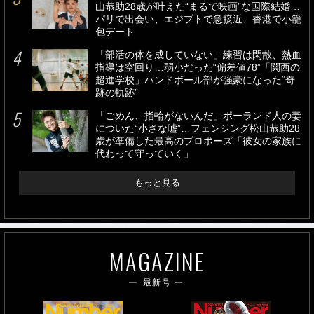
山恭助28歳が叶えた“まるで映画”な国際結婚…
パリで出会い、エジプトで急接近、香港で小籠
包デート
「部活の体を成していない」練習は閑散、熱血
指導は空回り…弱小だった“偏差値78”「関西の
超進学校」ハンドボール部が強豪になった“奇
跡の軌跡”
「ごめん、指輪がないんだ」ポーランド人の妻
についた“小さな嘘”…フェンシング松山恭助28
歳が準備した最高のプロポーズ「彼女の家族に
代わって守っていく」
もっと見る
MAGAZINE
最新号