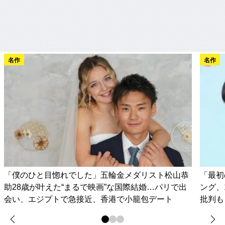
名作
名作
「僕のひと目惚れでした」五輪金メダリスト松山恭
「最初
助28歳が叶えた“まるで映画”な国際結婚…パリで出
ング、
会い、エジプトで急接近、香港で小籠包デート
批判も