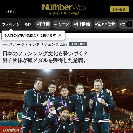
有料会員
毎日6時・11時・17時更新
ランキング
名作
#甲子園
#Jリーグ
#中村剛也
#佐々木朗希
#ラグ
〉
×
今人気の記事が競技ごとに探せます
他競技
フェンシング
スポーツ・インテリジェンス原論
BACK NUMBER
日本のフェンシング文化も勢いづく？
男子団体が銀メダルを獲得した意義。