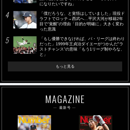
になりたいですね」
「僕だろうな、と覚悟はしていました」現役ド
ラフトでロッテ→西武へ…平沢大河が移籍2年
目で“覚醒”の理由「目的が明確に」大きく変わ
った意識
「もし優勝できなければ、パ・リーグは終わり
だった」1999年王貞治ダイエーがつかんだ“ラ
ストチャンス”の意味「もう1リーグ制やろな、
と」
もっと見る
MAGAZINE
最新号