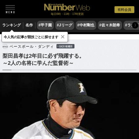
有料会員
毎日6時・11時・17時更新
ランキング
名作
#甲子園
#Jリーグ
#中村剛也
#佐々木朗希
#ラグ
〉
×
今人気の記事が競技ごとに探せます
野球
プロ野球
ベースボール・ダンディ
BACK NUMBER
梨田昌孝は2年目に必ず飛躍する。
～2人の名将に学んだ監督術～