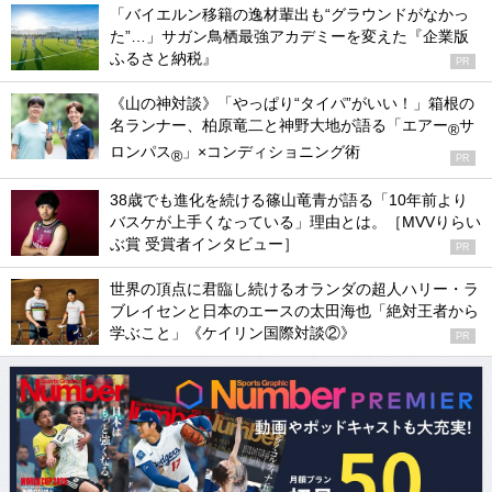
「バイエルン移籍の逸材輩出も“グラウンドがなかっ
た”…」サガン鳥栖最強アカデミーを変えた『企業版
ふるさと納税』
PR
《山の神対談》「やっぱり“タイパ”がいい！」箱根の
名ランナー、柏原竜二と神野大地が語る「エアー
サ
®
ロンパス
」×コンディショニング術
®
PR
38歳でも進化を続ける篠山竜青が語る「10年前より
バスケが上手くなっている」理由とは。［MVVりらい
ぶ賞 受賞者インタビュー］
PR
世界の頂点に君臨し続けるオランダの超人ハリー・ラ
ブレイセンと日本のエースの太田海也「絶対王者から
学ぶこと」《ケイリン国際対談②》
PR