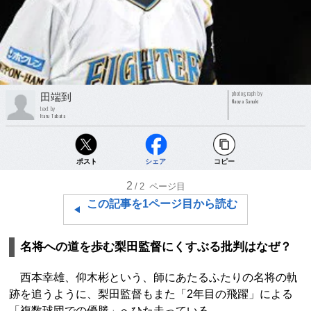
photograph by
田端到
Naoya Sanuki
text by
Itaru Tabata
ポスト
シェア
コピー
2
/2
ページ目
この記事を1ページ目から読む
名将への道を歩む梨田監督にくすぶる批判はなぜ？
西本幸雄、仰木彬という、師にあたるふたりの名将の軌
跡を追うように、梨田監督もまた「2年目の飛躍」による
「複数球団での優勝」へひた走っている。