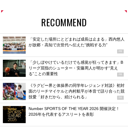
RECOMMEND
「安定した場所にとどまれば成長は止まる」西内悠人
が故郷・高知で次世代へ伝えた“挑戦する力”
PR
「少しぼやけているだけでも感覚が狂ってきます」B
リーグ屈指のシューター・安藤周人が明かす“見え
る”ことの重要性
PR
《ラグビー界と体操界の同学年レジェンド対談》初対
面のリーチマイケルと内村航平が本音で語り合った競
技愛「好きだから、続けられる」
PR
Number SPORTS OF THE YEAR 2026 開催決定！
2026年を代表するアスリートを表彰