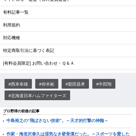
有料記事一覧
利用規約
対応機種
特定商取引法に基づく表記
[有料会員限定] お問い合わせ・Ｑ＆Ａ
#西本幸雄
#仰木彬
#梨田昌孝
#中田翔
#北海道日本ハムファイターズ
プロ野球の前後の記事
中島裕之の“飛ばさない技術”。～天才的打撃の神髄～
作家・海老沢泰久は湿気なき硬骨漢だった。～スポーツを愛した