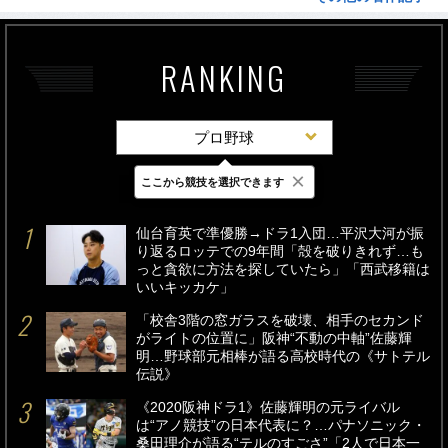
RANKING
プロ野球
×
ここから競技を選択できます
最新
24時間
週間
仙台育英で準優勝→ドラ1入団…平沢大河が振
り返るロッテでの9年間「殻を破りきれず…も
っと貪欲に方法を探していたら」「西武移籍は
いいキッカケ」
「校舎3階の窓ガラスを破壊、相手のセカンド
がライトの位置に」阪神“不動の中軸”佐藤輝
明…野球部元相棒が語る高校時代の《サトテル
伝説》
《2020阪神ドラ1》佐藤輝明の元ライバル
は“アノ競技”の日本代表に？…パナソニック・
桑田理介が語る“テルのすごさ”「2人で日本一