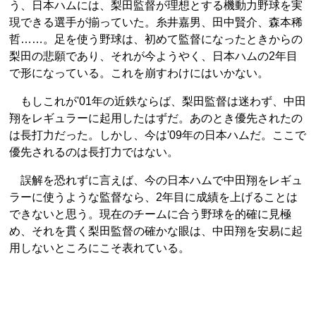
う、日本ハムには、梨田監督が理想とする機動力野球を実
現できる選手が揃っていた。糸井嘉男、田中賢介、森本稀
哲……。足を使う野球は、初めて監督になったときからの
梨田の悲願であり、それが今ようやく、日本ハムの2年目
で形になっている。これを崩すわけにはいかない。
もしこれが'01年の近鉄ならば、梨田監督は迷わず、中田
翔をレギュラーに起用したはずだ。あのとき優先されたの
は長打力だった。しかし、今は'09年の日本ハムだ。ここで
優先されるのは長打力ではない。
誤解を恐れずに言えば、今の日本ハムで中田翔をレギュ
ラーに使うような監督なら、2年目に成績を上げることは
できないと思う。現在のチームに合う野球を的確に見極
め、それを貫く梨田監督の確かな眼は、中田翔を安易に起
用しないところにこそ表れている。