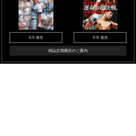
8/6
4/16
発売
発売
雑誌定期購読のご案内