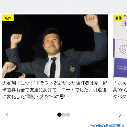
名作
名作
大谷翔平につぐ“ドラフト2位”だった強打者は今「野
「あぁ
球道具も全て友達にあげて…ニートでした」引退後
葉”か
に変化した“同期・大谷”への思い
タバタ
その他の名作記事 >