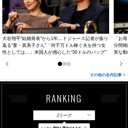
大谷翔平“結婚発表”から1年…ドジャース記者が振り
「お母
返る“妻・真美子さん”「何千万ドル稼ぐ夫を持つ女
分間格
性としては…」米国人が感心した“30ドルのバッグ”
実な動
その他の名作記事 >
RANKING
Jリーグ
×
ここから競技を選択できます