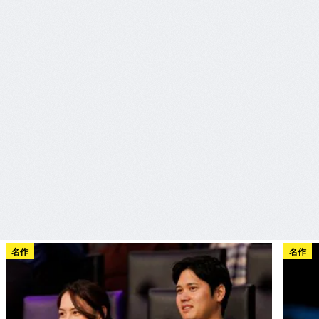
名作
名作