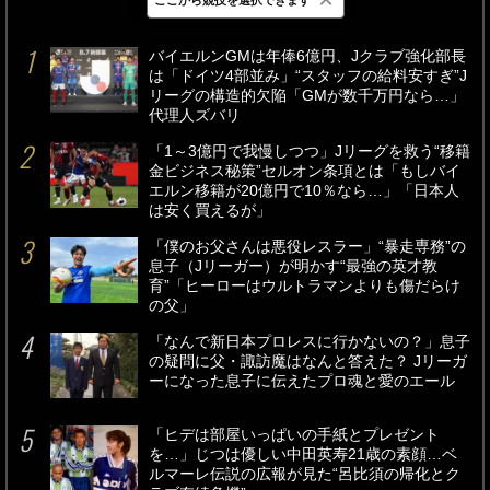
最新
24時間
週間
バイエルンGMは年俸6億円、Jクラブ強化部長
は「ドイツ4部並み」“スタッフの給料安すぎ”J
リーグの構造的欠陥「GMが数千万円なら…」
代理人ズバリ
「1～3億円で我慢しつつ」Jリーグを救う“移籍
金ビジネス秘策”セルオン条項とは「もしバイ
エルン移籍が20億円で10％なら…」「日本人
は安く買えるが」
「僕のお父さんは悪役レスラー」“暴走専務”の
息子（Jリーガー）が明かす“最強の英才教
育”「ヒーローはウルトラマンよりも傷だらけ
の父」
「なんで新日本プロレスに行かないの？」息子
の疑問に父・諏訪魔はなんと答えた？ Jリーガ
ーになった息子に伝えたプロ魂と愛のエール
「ヒデは部屋いっぱいの手紙とプレゼント
を…」じつは優しい中田英寿21歳の素顔…ベ
ルマーレ伝説の広報が見た“呂比須の帰化とク