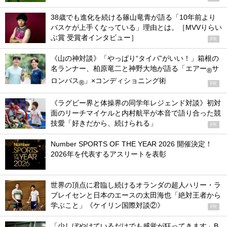
38歳でも進化を続ける篠山竜青が語る「10年前より
バスケが上手くなっている」理由とは。［MVVりらい
ぶ賞 受賞者インタビュー］
PR
《山の神対談》「やっぱり“タイパ”がいい！」箱根の
名ランナー、柏原竜二と神野大地が語る「エアー
サ
®
ロンパス
」×コンディショニング術
®
PR
《ラグビー界と体操界の同学年レジェンド対談》初対
面のリーチマイケルと内村航平が本音で語り合った競
技愛「好きだから、続けられる」
PR
Number SPORTS OF THE YEAR 2026 開催決定！
2026年を代表するアスリートを表彰
世界の頂点に君臨し続けるオランダの超人ハリー・ラ
ブレイセンと日本のエースの太田海也「絶対王者から
学ぶこと」《ケイリン国際対談②》
PR
「少しぼやけているだけでも感覚が狂ってきます」B