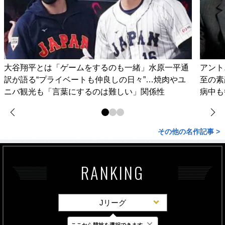
大谷翔平とは「ゲームをするのも一緒」水原一平通
アント
訳が語る“プライベートも仲良しの日々”…焼肉やユ
至の素
ニバ観光も「言葉にするのは難しい」関係性
病中も
その他の名作記事 >
RANKING
Jリーグ
×
ここから競技を選択できます