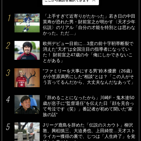
最新
24時間
週間
「上手すぎて近寄りがたかった」若き日の中田
英寿が恐れた男・財前宣之が明かす〈天才少年
伝説〉のリアル「自分の才能を特別とは思わな
かった。ただ…」
欧州デビュー目前に…3度の前十字靭帯断裂で
消えた“天才”は全国注目の指導者になってい
た！ 財前宣之47歳の今「俺にしかできないこ
とがある」
“ファミリーを大事にする男”鈴木優磨（26歳）
が小笠原満男にした“相談”とは？「この人がそ
う言ってるんだから、大丈夫なんだなあって」
「辞めることになったから」川崎F・鬼木達50
歳が息子に“監督退任”を伝えた日「顔を見合っ
て号泣です（笑）」番記者が初めて聞いた“家
族の話”
Jリーグ鹿島を辞めた「伝説のスカウト」柳沢
敦、興梠慎三、大迫勇也、上田綺世…天才スト
ライカー獲得の裏で、じつは「人生終了」を覚