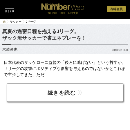
有料会員
毎日6時・11時・17時更新
サッカー
Jリーグ
真夏の過密日程を抱えるJリーグ。
ザック流サッカーで省エネプレーを！
木崎伸也
2011/05/01 08:00
日本代表のザッケローニ監督の「後ろに逃げない」という哲学が、
Ｊリーグの攻撃にポジティブな影響を与えるのではないかとこれま
で主張してきた。ただ...
続きを読む