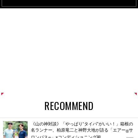
RECOMMEND
《山の神対談》「やっぱり“タイパ”がいい！」箱根の
名ランナー、柏原竜二と神野大地が語る「エアー
サ
®
ロンパス
」×コンディショニング術