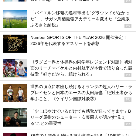
®
PR
「バイエルン移籍の逸材輩出も“グラウンドがなかっ
た”…」サガン鳥栖最強アカデミーを変えた『企業版
ふるさと納税』
PR
Number SPORTS OF THE YEAR 2026 開催決定！
2026年を代表するアスリートを表彰
《ラグビー界と体操界の同学年レジェンド対談》初対
面のリーチマイケルと内村航平が本音で語り合った競
技愛「好きだから、続けられる」
PR
世界の頂点に君臨し続けるオランダの超人ハリー・ラ
ブレイセンと日本のエースの太田海也「絶対王者から
学ぶこと」《ケイリン国際対談②》
PR
「少しぼやけているだけでも感覚が狂ってきます」B
リーグ屈指のシューター・安藤周人が明かす“見え
る”ことの重要性
PR
38歳でも進化を続ける篠山竜青が語る「10年前より