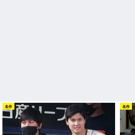
名作
名作