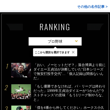
その他の名作記事 >
RANKING
プロ野球
×
ここから競技を選択できます
最新
24時間
週間
「おい、ノーヒットだぞ？」落合博満より前に
ダイエー王貞治が決断していた“日本シリーズ
で無安打投手交代”…「個人記録は関係ないん
だ」
「もし優勝できなければ、パ・リーグは終わり
だった」1999年王貞治ダイエーがつかんだ“ラ
ストチャンス”の意味「もう1リーグ制やろな、
と」
「僕を4番から外してください」ホークス小久