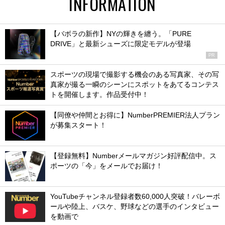
INFORMATION
【バボラの新作】NYの輝きを纏う。「PURE
DRIVE」と最新シューズに限定モデルが登場
PR
スポーツの現場で撮影する機会のある写真家、その写
真家が撮る一瞬のシーンにスポットをあてるコンテス
トを開催します。作品受付中！
【同僚や仲間とお得に】NumberPREMIER法人プラン
が募集スタート！
【登録無料】Numberメールマガジン好評配信中。ス
ポーツの「今」をメールでお届け！
YouTubeチャンネル登録者数60,000人突破！バレーボ
ールや陸上、バスケ、野球などの選手のインタビュー
を動画で