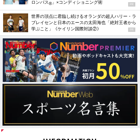
ロンパス
」×コンディショニング術
®
PR
世界の頂点に君臨し続けるオランダの超人ハリー・ラ
ブレイセンと日本のエースの太田海也「絶対王者から
学ぶこと」《ケイリン国際対談②》
PR