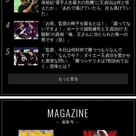
保裕紀“選手人生最大の危機”に王貞治は何と答
えたか…「あれで逃げていたら、次も逃げてい
た」
「お前、監督の椅子を蹴るとは！」「蹴ってな
いですよ！」ホークス城島健司と王貞治の“大
騒動”の真相「俺、王さんに当たられた唯一の
男です（笑）」
「監督、今日は何対何で勝つつもりなんで
す？」「なんで今？」ダイエー王貞治を驚かせ
た唐突な問い…「勝つシナリオは7割決めてお
く」意味とは？
もっと見る
MAGAZINE
最新号