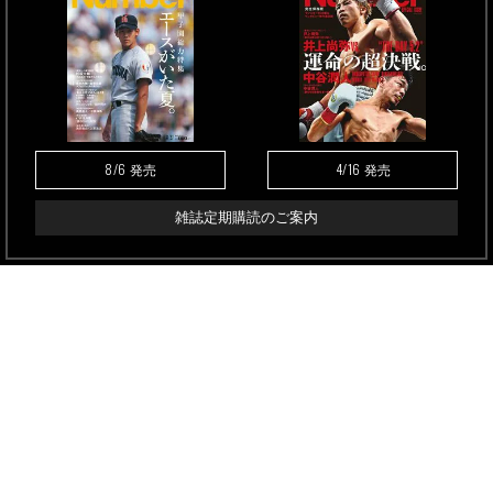
8/6
4/16
発売
発売
雑誌定期購読のご案内