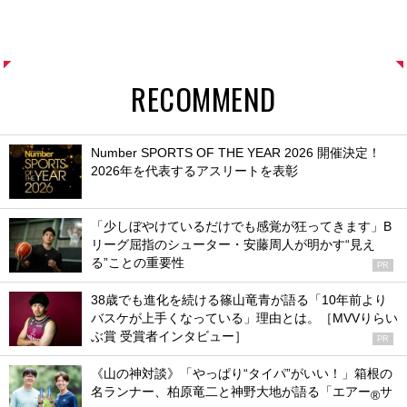
RECOMMEND
Number SPORTS OF THE YEAR 2026 開催決定！
2026年を代表するアスリートを表彰
「少しぼやけているだけでも感覚が狂ってきます」B
リーグ屈指のシューター・安藤周人が明かす“見え
る”ことの重要性
PR
38歳でも進化を続ける篠山竜青が語る「10年前より
バスケが上手くなっている」理由とは。［MVVりらい
ぶ賞 受賞者インタビュー］
PR
《山の神対談》「やっぱり“タイパ”がいい！」箱根の
名ランナー、柏原竜二と神野大地が語る「エアー
サ
®