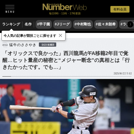
有料会員
毎日6時・11時・17時更新
ランキング
名作
#甲子園
#Jリーグ
#中村剛也
#佐々木朗希
#ラグ
〉
×
今人気の記事が競技ごとに探せます
野球
プロ野球
猛牛のささやき
BACK NUMBER
「オリックスで良かった」西川龍馬がFA移籍2年目で覚
醒…ヒット量産の秘密と“メジャー断念”の真相とは「行
きたかったです。でも…」
2025/04/22 11:02