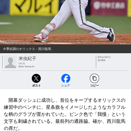
今季好調のオリックス・西川龍馬
photograph by
米虫紀子
JIJI PRESS
text by
Noriko Yonemushi
ポスト
シェア
コピー
開幕ダッシュに成功し、首位をキープするオリックスの
練習中のベンチに、星条旗をイメージしたようなカラフル
な柄のグラブが置かれていた。ピンク色で「我慢」という
文字も刺繍されている。最前列の通路脇。確か、西川龍馬
の席だ。