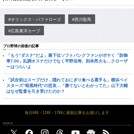
#オリックス・バファローズ
#西川龍馬
#広島東洋カープ
プロ野球の前後の記事
「もう“ダスナ”だよ」最下位ソフトバンクファンがボヤく「防御
率7.00」乱調オスナだけでなく平野佳寿、則本昂大も…クローザ
ーはつらいよ
「試合前はスープだけ…隠れておにぎり食べる選手も」横浜ベイ
スターズ“暗黒時代”の悲哀…「勝てないとわかってた」山下大輔
はなぜ監督を引き受けたのか？
毎日6時・11時・17時に最新記事をお届けします
FOLLOW US