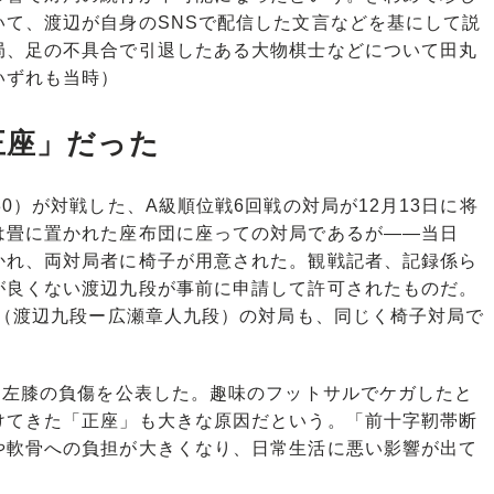
いて、渡辺が自身のSNSで配信した文言などを基にして説
局、足の不具合で引退したある大物棋士などについて田丸
いずれも当時）
正座」だった
0）が対戦した、A級順位戦6回戦の対局が12月13日に将
は畳に置かれた座布団に座っての対局であるが――当日
かれ、両対局者に椅子が用意された。観戦記者、記録係ら
が良くない渡辺九段が事前に申請して許可されたものだ。
戦（渡辺九段ー広瀬章人九段）の対局も、同じく椅子対局で
に左膝の負傷を公表した。趣味のフットサルでケガしたと
けてきた「正座」も大きな原因だという。「前十字靭帯断
や軟骨への負担が大きくなり、日常生活に悪い影響が出て