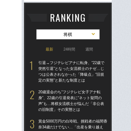
RANKING
将棋
最新
24時間
週間
引退→フジテレビアナに転身、“22歳で
引退
突然引退”となった女流棋士のナゼ…じ
突然
つは公表されなかった「降級点」“旧規
つは
定の実態”と新たな制度とは
定の
20歳退会のち“フジテレビ女子アナ転
20
身”、22歳の引退発表に“ネット疑問の
身”
声”も…将棋女流棋士が悩んだ「非公表
声”
の旧制度」その実態とは
の
賞金5000万円の白玲戦、挑戦者の福間香
賞金
奈34歳だけでない…「出産を乗り越え
奈3