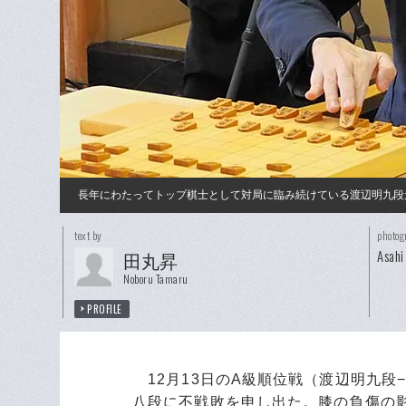
長年にわたってトップ棋士として対局に臨み続けている渡辺明九段
text by
photog
Asahi
田丸昇
Noboru Tamaru
PROFILE
12月13日のA級順位戦（渡辺明九段
八段に不戦敗を申し出た。膝の負傷の