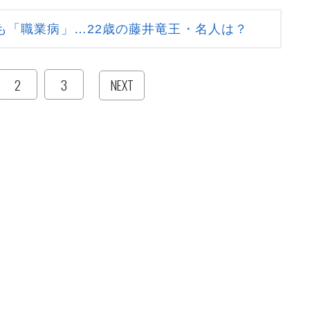
も「職業病」…22歳の藤井竜王・名人は？
2
3
NEXT