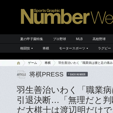
夏の甲子園特集
プロ野球
MLB
高校野球
格闘技
将棋
モータースポーツ
ラグビー
ゲーム
将棋
羽生善治いわく「職業病は腰と足の痛み
将棋PRESS
BACK NUMBER
羽生善治いわく「職業病
引退決断…「無理だと判
だ大棋士は渡辺明だけで