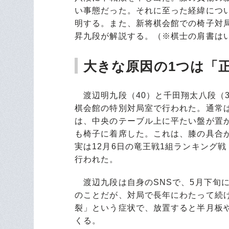
い事態だった。それに至った経緯につ
明する。また、新将棋会館での椅子対
昇九段が解説する。（※棋士の肩書は
大きな原因の1つは「
渡辺明九段（40）と千田翔太八段（3
棋会館の特別対局室で行われた。通常
は、中央のテーブル上に平たい盤が置
も椅子に着席した。これは、膝の具合
実は12月6日の竜王戦1組ランキング
行われた。
渡辺九段は自身のSNSで、5月下旬
のことだが、対局で長年にわたって続
裂」という症状で、放置すると半月板
くる。