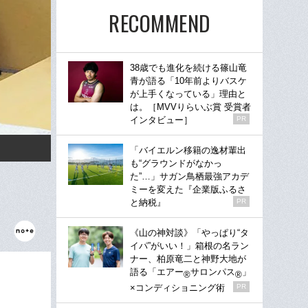
RECOMMEND
38歳でも進化を続ける篠山竜
青が語る「10年前よりバスケ
が上手くなっている」理由と
は。［MVVりらいぶ賞 受賞者
インタビュー］
PR
「バイエルン移籍の逸材輩出
も“グラウンドがなかっ
た”…」サガン鳥栖最強アカデ
ミーを変えた『企業版ふるさ
と納税』
PR
《山の神対談》「やっぱり“タ
イパ”がいい！」箱根の名ラン
ナー、柏原竜二と神野大地が
語る「エアー
サロンパス
」
®
®
×コンディショニング術
PR