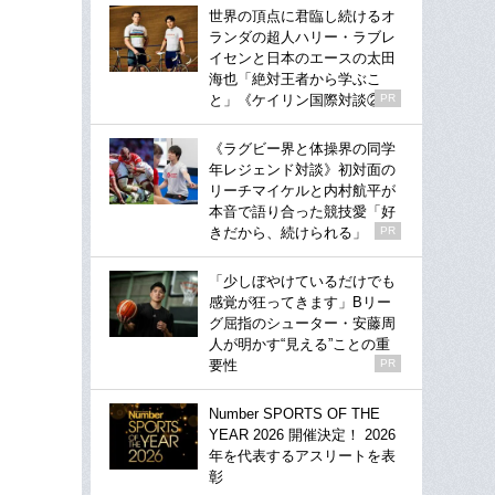
世界の頂点に君臨し続けるオ
ランダの超人ハリー・ラブレ
イセンと日本のエースの太田
海也「絶対王者から学ぶこ
と」《ケイリン国際対談②》
PR
《ラグビー界と体操界の同学
年レジェンド対談》初対面の
リーチマイケルと内村航平が
本音で語り合った競技愛「好
きだから、続けられる」
PR
「少しぼやけているだけでも
感覚が狂ってきます」Bリー
グ屈指のシューター・安藤周
人が明かす“見える”ことの重
要性
PR
Number SPORTS OF THE
YEAR 2026 開催決定！ 2026
年を代表するアスリートを表
彰