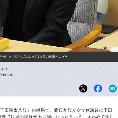
だが、ヒザのケガによって1カ月の休場となった
raph by
 Shimbun
−千田翔太八段）の対局で、渡辺九段が夕食休憩後に千田
影響で対局の続行が不可能になったという。きわめて珍し