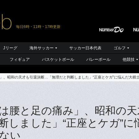
毎日6時・11時・17時更新
Jリーグ
海外サッカー
サッカー日本代表
ゴルフ
フィギュア
バスケットボール
バレーボール
他競技
」、昭和の天才も引退決断…「無理だと判断しました」“正座とケガ”に悩んだ大棋
は腰と足の痛み」、昭和の天
断しました」“正座とケガ”に
ない