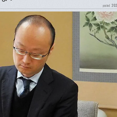
202
posted