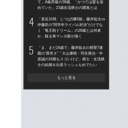
て」A級昇級の39歳、「かつては髪を染
て」
めていた」23歳女流棋士の躍進とは
めて
「直近10局、じつは5勝5敗」藤井聡太vs
「ま
伊藤匠の“同学年ライバル対決”だけでな
覇の
く「竜王戦ドリーム」の28歳とは何者
原誠
か…観る将マンガ家が描く
士
「ま、まだ24歳で」藤井聡太の棋聖7連
「
覇の“異常さ”「大山康晴・羽生善治・中
将
原誠の16期もスゴいけど」棋士・女流棋
し
士の結婚＆出産ラッシュもめでたい
の
もっと見る