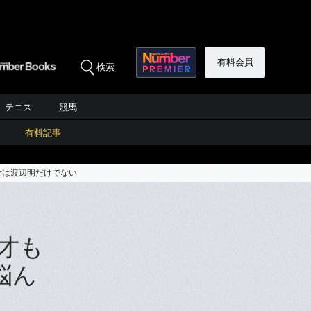
有料会員
検索
テニス
競馬
有料記事
士は渡辺明だけでない
才も
悩ん