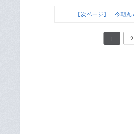
【次ページ】 今朝丸
1
2