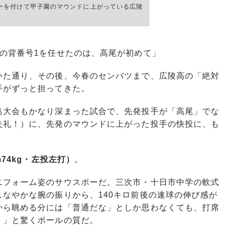
ーを付けて甲子園のマウンドに上がっている広陵
の背番号1を任せたのは、高尾が初めて」
た通り、その後、今春のセンバツまで、広陵高の「絶対
手がずっと担ってきた。
大会もかなり深まった試合で、先発投手が「高尾」でな
失礼！）に、先発のマウンドに上がった投手の快投に、も
74kg・左投左打）
。
フォーム姿のサウスポーだ。三次市・十日市中学の軟式
なやかな腕の振りから、140キロ前後の速球の伸び感が
から眺める分には「普通だな」としか思わなくても、打席
！」と驚くボールの質だ。