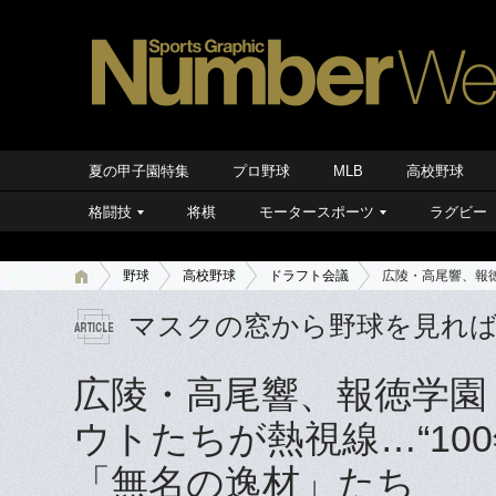
夏の甲子園特集
プロ野球
MLB
高校野球
格闘技
将棋
モータースポーツ
ラグビー
野球
高校野球
ドラフト会議
広陵・高尾響、報徳
マスクの窓から野球を見れ
広陵・高尾響、報徳学園
ウトたちが熱視線…“10
「無名の逸材」たち