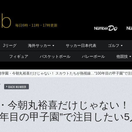
毎日6時・11時・17時更新
Jリーグ
海外サッカー
サッカー日本代表
ゴルフ
フィギュア
バスケットボール
バレーボール
他競技
学園・今朝丸裕喜だけじゃない！ スカウトたちが熱視線…“100年目の甲子園”で
ば
BACK NUMBER
・今朝丸裕喜だけじゃない！
0年目の甲子園”で注目したい5