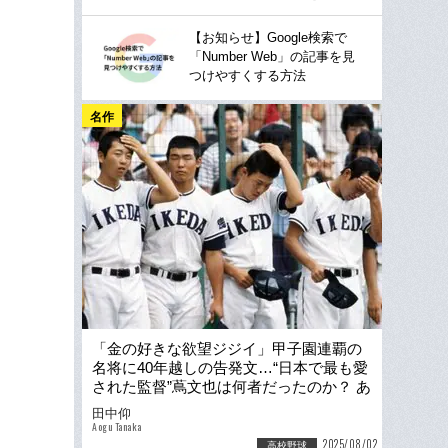
【お知らせ】Google検索で
「Number Web」の記事を見
つけやすくする方法
名作
「金の好きな欲望ジジイ」甲子園連覇の
名将に40年越しの告発文…“日本で最も愛
された監督”蔦文也は何者だったのか？ あ
のPL学園との名試合“本当の敗因”
田中仰
Aogu Tanaka
2025/08/02
高校野球