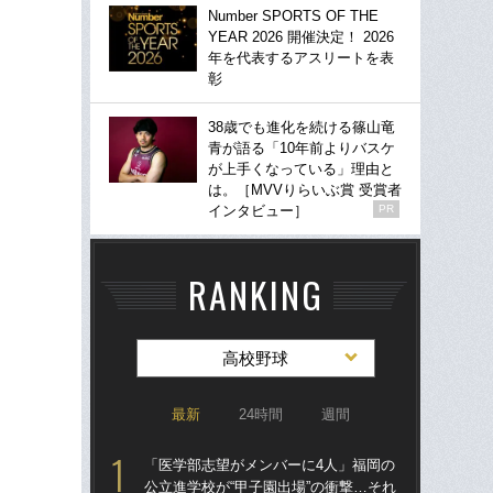
Number SPORTS OF THE
YEAR 2026 開催決定！ 2026
年を代表するアスリートを表
彰
38歳でも進化を続ける篠山竜
青が語る「10年前よりバスケ
が上手くなっている」理由と
は。［MVVりらいぶ賞 受賞者
インタビュー］
PR
RANKING
高校野球
最新
24時間
週間
「医学部志望がメンバーに4人」福岡の
「
公立進学校が“甲子園出場”の衝撃…それ
公立