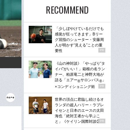
RECOMMEND
「少しぼやけているだけでも
感覚が狂ってきます」Bリー
グ屈指のシューター・安藤周
人が明かす“見える”ことの重
要性
PR
《山の神対談》「やっぱり“タ
イパ”がいい！」箱根の名ラン
ナー、柏原竜二と神野大地が
語る「エアー
サロンパス
」
®
®
×コンディショニング術
PR
世界の頂点に君臨し続けるオ
ランダの超人ハリー・ラブレ
イセンと日本のエースの太田
海也「絶対王者から学ぶこ
と」《ケイリン国際対談②》
PR