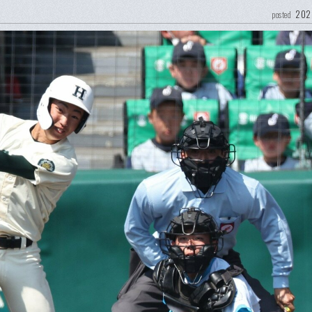
202
posted