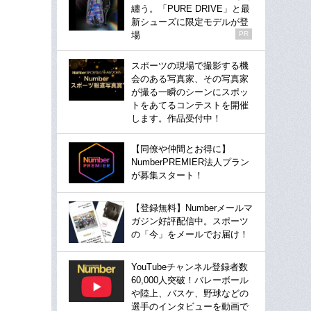
纏う。「PURE DRIVE」と最
新シューズに限定モデルが登
場
PR
スポーツの現場で撮影する機
会のある写真家、その写真家
が撮る一瞬のシーンにスポッ
トをあてるコンテストを開催
します。作品受付中！
【同僚や仲間とお得に】
NumberPREMIER法人プラン
が募集スタート！
【登録無料】Numberメールマ
ガジン好評配信中。スポーツ
の「今」をメールでお届け！
YouTubeチャンネル登録者数
60,000人突破！バレーボール
や陸上、バスケ、野球などの
選手のインタビューを動画で