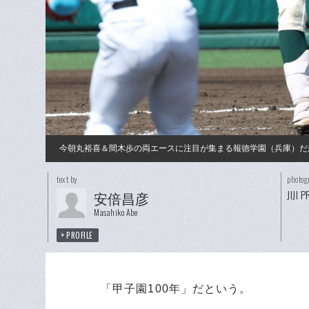
今朝丸裕喜＆間木歩の両エースに注目が集まる報徳学園（兵庫）だ
text by
photog
JIJI 
安倍昌彦
Masahiko Abe
PROFILE
「甲子園100年」だという。