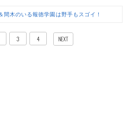
＆間木のいる報徳学園は野手もスゴイ！
3
4
NEXT