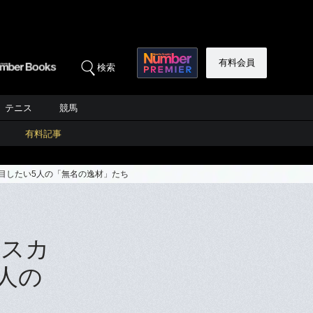
有料会員
検索
テニス
競馬
有料記事
注目したい5人の「無名の逸材」たち
 スカ
人の