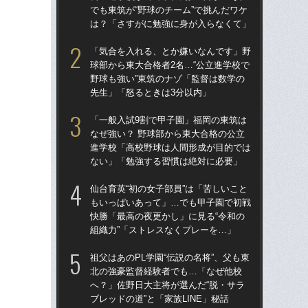
でも東筑が“野球のチーム”で挑んだワケ
でも
は？「さすがに勉強に身が入らなくて」
は
「気合を入れる、とか嫌いなんです」野
祖父
球部から東大合格者2名…“公立進学校で
北
野球も強い”東筑のナゾ「監督は数学の
へ？
先生」「怒るときは3分以内」
ブレ
「一般入試9割で甲子園」福岡の東筑は
「
なぜ強い？ 野球部から東大合格の公立
球部
進学校「高校野球は人間形成が目的では
野球
ない」「勉強する習慣は絶対に必要」
先
仙台育英“初の女子部員”は「苦しいこと
「
もいっぱいあって」…でも甲子園で初戦
なぜ
快勝「最高の夜更かし」に見る“令和の
進
組織力”「ストレスなくプレーを…」
な
祖父はあのPL学園“伝説の名将”、父も東
仙台
北の強豪監督経験者でも…「なぜ他校
も
へ？」佐野日大主将が選んだ“脱・サラ
快勝
ブレッドの道”と「家族LINE」秘話
組織