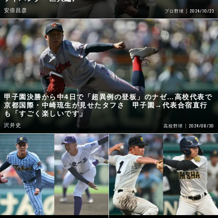
安倍昌彦
2024/10/23
プロ野球
甲子園決勝から中4日で「超異例の登板」のナゼ…高校代表で
京都国際・中崎琉生が見せたタフさ 甲子園→代表合宿直行
も「すごく楽しいです」
沢井史
2024/08/30
高校野球