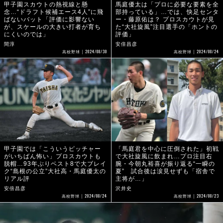
甲子園スカウトの熱視線と懸
馬庭優太は「プロに必要な要素を全
念…“ドラフト候補エース4人”に飛
部持っている」…では、快足センタ
ばないバット「評価に影響ない
ー・藤原佑は？ プロスカウトが見
が、スケールの大きい打者が育ち
た“大社旋風”注目選手の「ホントの
にくいのでは」
評価」
間淳
安倍昌彦
2024/08/30
2024/08/24
高校野球
高校野球
甲子園では「こういうピッチャー
「馬庭君を中心に圧倒された」初戦
がいちばん怖い」プロスカウトも
で大社旋風に飲まれ…プロ注目右
脱帽…93年ぶりベスト8で大ブレイ
腕・今朝丸裕喜が振り返る“一瞬の
ク“島根の公立”大社高・馬庭優太の
夏” 試合後は涙見せずも「宿舎で
リアル評
主将が…」
安倍昌彦
沢井史
2024/08/24
2024/08/23
高校野球
高校野球