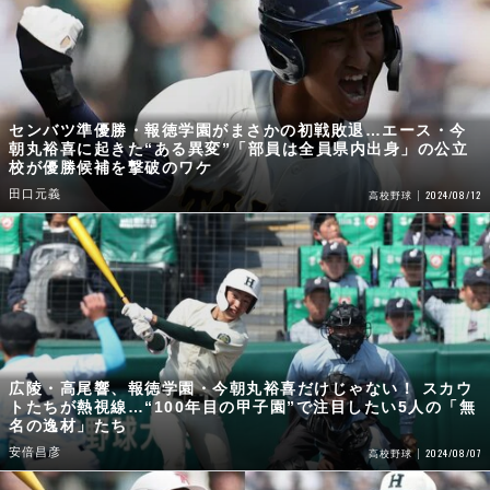
センバツ準優勝・報徳学園がまさかの初戦敗退…エース・今
朝丸裕喜に起きた“ある異変”「部員は全員県内出身」の公立
校が優勝候補を撃破のワケ
田口元義
2024/08/12
高校野球
広陵・高尾響、報徳学園・今朝丸裕喜だけじゃない！ スカウ
トたちが熱視線…“100年目の甲子園”で注目したい5人の「無
名の逸材」たち
安倍昌彦
2024/08/07
高校野球