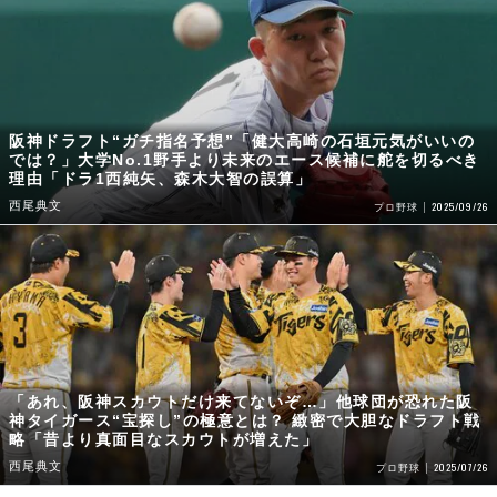
阪神ドラフト“ガチ指名予想”「健大高崎の石垣元気がいいの
では？」大学No.1野手より未来のエース候補に舵を切るべき
理由「ドラ1西純矢、森木大智の誤算」
西尾典文
2025/09/26
プロ野球
「あれ、阪神スカウトだけ来てないぞ…」他球団が恐れた阪
神タイガース“宝探し”の極意とは？ 緻密で大胆なドラフト戦
略「昔より真面目なスカウトが増えた」
西尾典文
2025/07/26
プロ野球