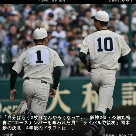
2024/11/02
2024/10/31
プロ野球
プロ野球
「自分はもう2枚目なんやろうなって…」阪神2位・今朝丸裕
喜に“エースナンバーを奪われた男”「ライバルで親友」間木
歩の決意「4年後のドラフトは…」
沢井史
2024/10/27
高校野球