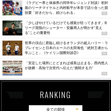
《ラグビー界と体操界の同学年レジェンド対談》初対
面のリーチマイケルと内村航平が本音で語り合った競
技愛「好きだから、続けられる」
PR
「少しぼやけているだけでも感覚が狂ってきます」B
リーグ屈指のシューター・安藤周人が明かす“見え
る”ことの重要性
PR
世界の頂点に君臨し続けるオランダの超人ハリー・ラ
ブレイセンと日本のエースの太田海也「絶対王者から
学ぶこと」《ケイリン国際対談②》
PR
「安定した場所にとどまれば成長は止まる」西内悠人
が故郷・高知で次世代へ伝えた“挑戦する力”
PR
RANKING
全ての競技