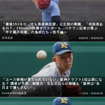
「最速151キロ…でも美容師志望」公立校の剛腕、「何頭身あ
るの？」192cmの快腕サウスポーも…ベテラン記者が選ぶ
「甲子園不出場」の逸材たち＜投手編＞
安倍昌彦
2026/08/04
高校野球
「エース候補が育てられていない」阪神ドラフト1位は誰にな
る？ 識者が予想…創価大・立石正広らが候補も「阪神は“当
日まで漏らさない”」
NumberWeb編集部
2025/09/29
プロ野球