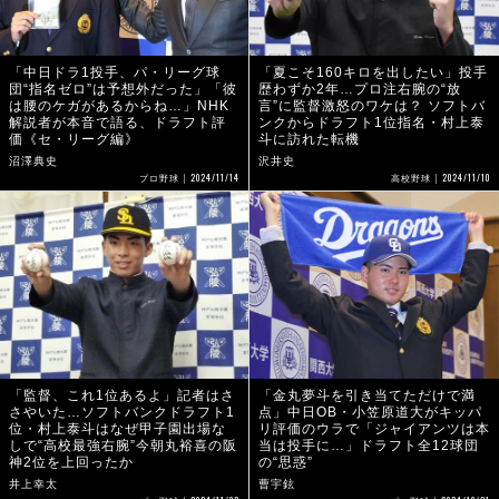
「中日ドラ1投手、パ・リーグ球
「夏こそ160キロを出したい」投手
団“指名ゼロ”は予想外だった」「彼
歴わずか2年…プロ注右腕の“放
は腰のケガがあるからね…」NHK
言”に監督激怒のワケは？ ソフトバ
解説者が本音で語る、ドラフト評
ンクからドラフト1位指名・村上泰
価《セ・リーグ編》
斗に訪れた転機
沼澤典史
沢井史
2024/11/14
2024/11/10
プロ野球
高校野球
「監督、これ1位あるよ」記者はさ
「金丸夢斗を引き当てただけで満
さやいた…ソフトバンクドラフト1
点」中日OB・小笠原道大がキッパ
位・村上泰斗はなぜ甲子園出場な
リ評価のウラで「ジャイアンツは本
しで“高校最強右腕”今朝丸裕喜の阪
当は投手に…」ドラフト全12球団
神2位を上回ったか
の“思惑”
井上幸太
曹宇鉉