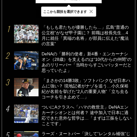
×
ここから競技を選択できます
最新
24時間
週間
「もしも君たちが優勝したら…」広島“普通の
公立校”がなぜ甲子園に？ 前職は校長先生…4
月に就任「異端の名将」が部員に伝えた“魔法
の言葉”
DeNAの「勝利の使者」新4番・エンカーナシ
オン（28歳）を支えるのは“10代からの仲間”の
あのリリーバー「当時からすごいバッターだと
思っていたよ」
「まさかの14勝3敗」ソフトバンクなぜ日本ハ
ムに強い？ 現地記者がナゾを追う…小久保裕
紀が名前を挙げた“2人の重要人物”「立ち去る
コーチを引き止めて…」
ついにAクラスへ「ハマの救世主」DeNAエン
カーナシオンとは何者？ 途中加入で日本に適
応できた意外な哲学は…「まずは三振をしない
ことです」
ラーズ・ヌートバー「決して“レンタル補強”じ