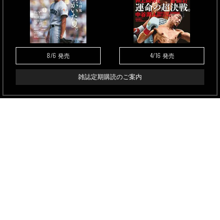
8/6
4/16
発売
発売
雑誌定期購読のご案内