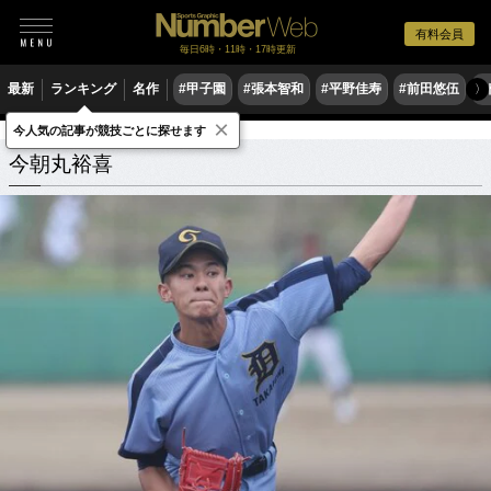
有料会員
毎日6時・11時・17時更新
最新
ランキング
名作
#甲子園
#張本智和
#平野佳寿
#前田悠伍
#
〉
×
今人気の記事が競技ごとに探せます
今朝丸裕喜
関連記事
今朝丸裕喜