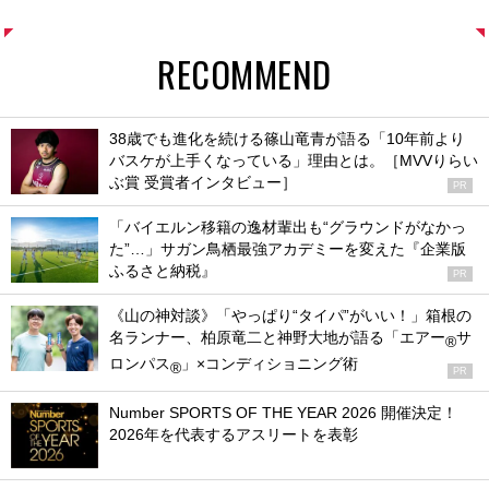
RECOMMEND
38歳でも進化を続ける篠山竜青が語る「10年前より
バスケが上手くなっている」理由とは。［MVVりらい
ぶ賞 受賞者インタビュー］
PR
「バイエルン移籍の逸材輩出も“グラウンドがなかっ
た”…」サガン鳥栖最強アカデミーを変えた『企業版
ふるさと納税』
PR
《山の神対談》「やっぱり“タイパ”がいい！」箱根の
名ランナー、柏原竜二と神野大地が語る「エアー
サ
®
ロンパス
」×コンディショニング術
®
PR
Number SPORTS OF THE YEAR 2026 開催決定！
2026年を代表するアスリートを表彰