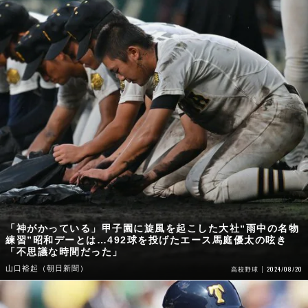
「神がかっている」甲子園に旋風を起こした大社“雨中の名物
練習”昭和デーとは…492球を投げたエース馬庭優太の呟き
「不思議な時間だった」
山口裕起（朝日新聞）
2024/08/20
高校野球