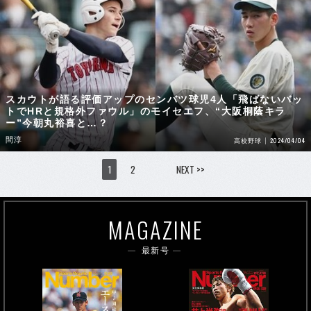
スカウトが語る評価アップのセンバツ球児4人「飛ばないバッ
トでHRと規格外ファウル」のモイセエフ、“大阪桐蔭キラ
ー”今朝丸裕喜と…？
間淳
2024/04/04
高校野球
1
2
NEXT >>
MAGAZINE
最新号