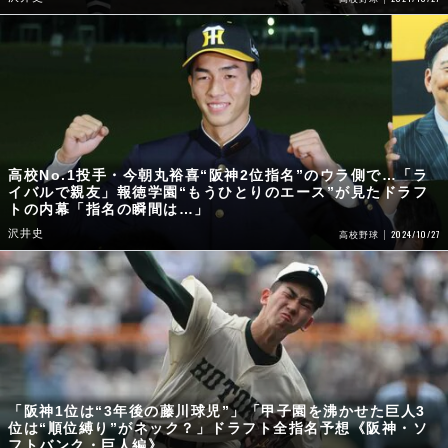
高校No.1投手・今朝丸裕喜“阪神2位指名”のウラ側で…「ラ
イバルで親友」報徳学園“もうひとりのエース”が見たドラフ
トの内幕「指名の瞬間は…」
沢井史
2024/10/27
高校野球
「阪神1位は“3年後の藤川球児”」「甲子園を沸かせた巨人3
位は“順位縛り”がネック？」ドラフト全指名予想《阪神・ソ
フトバンク・巨人編》