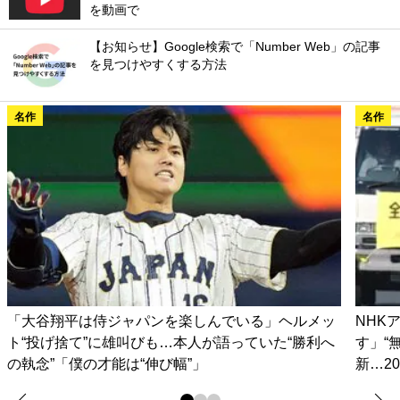
を動画で
【お知らせ】Google検索で「Number Web」の記事
を見つけやすくする方法
名作
名作
「大谷翔平は侍ジャパンを楽しんでいる」ヘルメッ
NHK
ト“投げ捨て”に雄叫びも…本人が語っていた“勝利へ
す」“
の執念”「僕の才能は“伸び幅”」
新…2