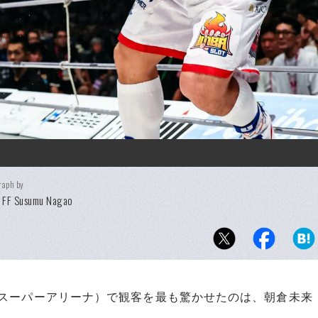
raph by
N FF Susumu Nagao
たまスーパーアリーナ）で観客を最も驚かせたのは、朝倉未来