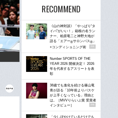
RECOMMEND
《山の神対談》「やっぱり“タ
イパ”がいい！」箱根の名ラン
ナー、柏原竜二と神野大地が
語る「エアー
サロンパス
」
®
®
×コンディショニング術
PR
Number SPORTS OF THE
YEAR 2026 開催決定！ 2026
年を代表するアスリートを表
彰
38歳でも進化を続ける篠山竜
青が語る「10年前よりバスケ
が上手くなっている」理由と
は。［MVVりらいぶ賞 受賞者
インタビュー］
PR
「少しぼやけているだけでも