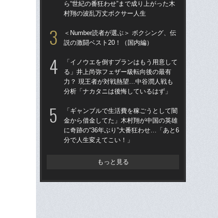
ら“世紀の番狂わせ”まで成り上がった木
番ケ
村翔の波乱万丈ボクサー人生
大
木
＜Number読者が選ぶ＞ ボクシング、伝
説の激闘ベスト20！（国内編）
「
と返
「イノウエを倒すプランはもう用意して
「
る」井上尚弥フェザー級転向後の最有
す“
力？ 現王者が対戦熱望…中谷潤人戦も
分析「ナカタニは後悔しているはず」
「
か
「ギャンブルで生活費を稼ごうとして闇
に…
金から借金してた」木村翔が中国の英雄
伝
に奇跡の“36年ぶり”大番狂わせ…「あと6
分で人生変えてこい！」
中
ン
至
もっと見る
パン