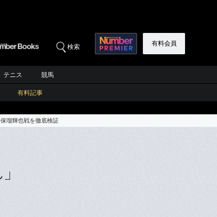
有料会員
検索
テニス
競馬
有料記事
安保瑠輝也戦を徹底検証
れ」