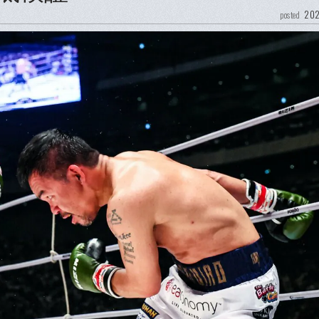
202
posted