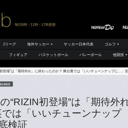
毎日6時・11時・17時更新
Jリーグ
海外サッカー
サッカー日本代表
ゴルフ
フィギュア
バスケットボール
バレーボール
他競技
IN初登場”は「期待外れ」に終わったのか？ 舞台裏では「いいチューンナップに…」
 NUMBER
“RIZIN初登場”は「期待外
裏では「いいチューンナップ
底検証