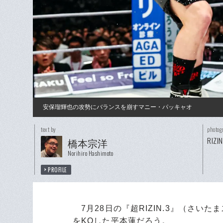
安保瑠輝也の攻勢にバランスを崩すマニー・パッキャオ
text by
photog
RIZI
橋本宗洋
Norihiro Hashimoto
PROFILE
7月28日の『超RIZIN.3』（さい
をKOした平本蓮だろう。