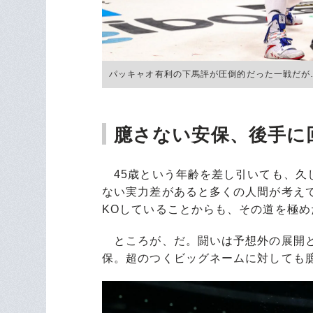
パッキャオ有利の下馬評が圧倒的だった一戦だが… ©
臆さない安保、後手に
45歳という年齢を差し引いても、久
ない実力差があると多くの人間が考えて
KOしていることからも、その道を極
ところが、だ。闘いは予想外の展開と
保。超のつくビッグネームに対しても