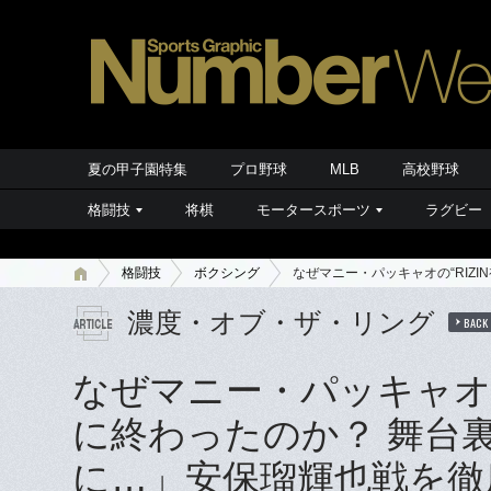
夏の甲子園特集
プロ野球
MLB
高校野球
格闘技
将棋
モータースポーツ
ラグビー
格闘技
ボクシング
なぜマニー・パッキャオの“RIZ
濃度・オブ・ザ・リング
BACK
なぜマニー・パッキャオの
に終わったのか？ 舞台
に…」安保瑠輝也戦を徹