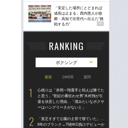
「安定した場所にとどまれば
成長は止まる」西内悠人が故
郷・高知で次世代へ伝えた“挑
戦する力”
PR
RANKING
ボクシング
最新
24時間
週間
心残りは「井岡一翔選手と戦えば勝てた
驚き
と思う」“世紀の番狂わせ男”木村翔が引
ゴル
退を決意した理由…「僕みたいなボクサ
んな
ーはハングリーさがないと」
報
た
「貧乏すぎて公園の土管で寝ていた」…
8年のブランク→75秒KO負けデビューか
「お