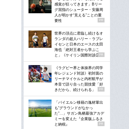
感覚が狂ってきます」Bリー
グ屈指のシューター・安藤周
人が明かす“見える”ことの重
要性
PR
世界の頂点に君臨し続けるオ
ランダの超人ハリー・ラブレ
イセンと日本のエースの太田
海也「絶対王者から学ぶこ
と」《ケイリン国際対談②》
PR
《ラグビー界と体操界の同学
年レジェンド対談》初対面の
リーチマイケルと内村航平が
本音で語り合った競技愛「好
きだから、続けられる」
PR
「バイエルン移籍の逸材輩出
も“グラウンドがなかっ
た”…」サガン鳥栖最強アカデ
ミーを変えた『企業版ふるさ
と納税』
PR