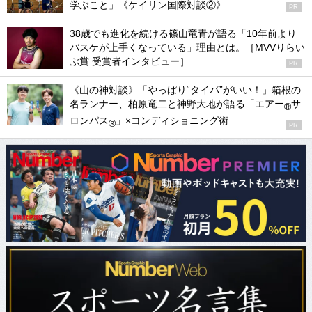
学ぶこと」《ケイリン国際対談②》
PR
38歳でも進化を続ける篠山竜青が語る「10年前より
バスケが上手くなっている」理由とは。［MVVりらい
ぶ賞 受賞者インタビュー］
PR
《山の神対談》「やっぱり“タイパ”がいい！」箱根の
名ランナー、柏原竜二と神野大地が語る「エアー
サ
®
ロンパス
」×コンディショニング術
®
PR