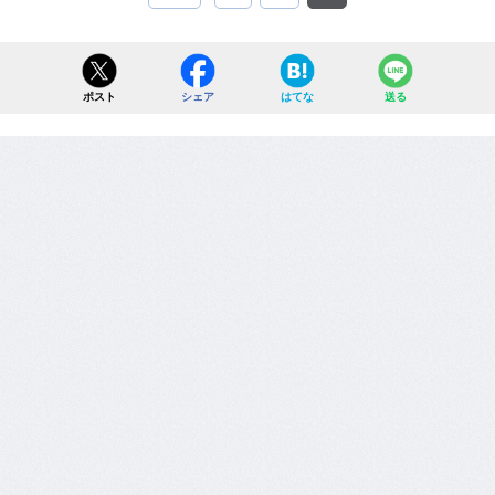
ポスト
シェア
はてな
送る