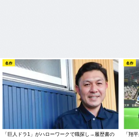
名作
名作
「巨人ドラ1」がハローワークで職探し→履歴書の
「翔平