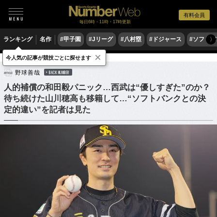
有料会員
毎日6時・11時・17時更新
ランキング
名作
#甲子園
#Jリーグ
#八村塁
#ドジャース
#ソフトバ
〉
×
今人気の記事が競技ごとに探せます
野球
プロ野球
野球善哉
BACK NUMBER
人的補償の和田毅パニック…西武は“優しすぎた”のか？
待ち続けた山川穂高も移籍して…“ソフトバンクとの決
定的違い”を記者は見た