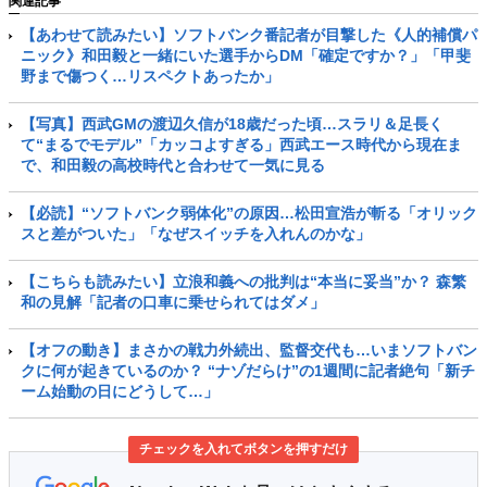
関連記事
【あわせて読みたい】ソフトバンク番記者が目撃した《人的補償パ
ニック》和田毅と一緒にいた選手からDM「確定ですか？」「甲斐
野まで傷つく…リスペクトあったか」
【写真】西武GMの渡辺久信が18歳だった頃…スラリ＆足長く
て“まるでモデル”「カッコよすぎる」西武エース時代から現在ま
で、和田毅の高校時代と合わせて一気に見る
【必読】“ソフトバンク弱体化”の原因…松田宣浩が斬る「オリック
スと差がついた」「なぜスイッチを入れんのかな」
【こちらも読みたい】立浪和義への批判は“本当に妥当”か？ 森繁
和の見解「記者の口車に乗せられてはダメ」
【オフの動き】まさかの戦力外続出、監督交代も…いまソフトバン
クに何が起きているのか？ “ナゾだらけ”の1週間に記者絶句「新チ
ーム始動の日にどうして…」
チェックを入れてボタンを押すだけ