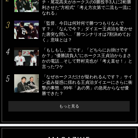
チ・尾花高夫がホークスの0勝投手3人に2桁勝
利させた“方程式”「考え方次第で二流も一流に
なれる」
「監督、今日は何対何で勝つつもりなんで
す？」「なんで今？」ダイエー王貞治を驚かせ
た唐突な問い…「勝つシナリオは7割決めてお
く」意味とは？
「もしもし、王です」「どちらにお掛けです
か？」“優勝請負人”にホークス王貞治からまさ
かの電話…そして野村克也が「考え直せ！」と
言ったワケ
「なぜホークスだけが疑われるんです？」サイ
ン盗み疑惑に揺れる王貞治ダイエーにさらに衝
撃の事態…99年「あの男」の急死からなぜ優
勝できた？
もっと見る