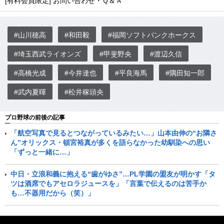
[有料会員限定] お問い合わせ・Ｑ＆Ａ
#山川穂高
#和田毅
#福岡ソフトバンクホークス
#埼玉西武ライオンズ
#甲斐野央
#渡辺久信
#高橋光成
#今井達也
#平良海馬
#隅田知一郎
#武内夏暉
#松井稼頭央
プロ野球の前後の記事
「航空写真で見るとつながっているみたい…」山本由伸の“お隣さ
ん”オリックス・頓宮裕真が多くを語らなかった幼馴染への思い
「ずっと一緒に…」
中日・立浪和義に抱える“歯がゆさ”…PL学園の盟友が明かす「タ
ツは酒席でもアセロラジュースを」「言葉で伝えるのは苦手か
も…不器用だから（笑）」