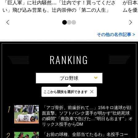
「巨人軍」に社内騒然…「辻内です！買ってくださ
が日本
い」飛び込み営業も、辻内崇伸の「第二の人生」
ムを優
その他の名作記事 >
RANKING
プロ野球
×
ここから競技を選択できます
最新
24時間
週間
「アゴ骨折、前歯折れて…」156キロ速球が顔
面直撃、ソフトバンク選手が明かす“壮絶死球
の瞬間”「救急車で告げた…“明日も出ます”」オ
リックス投手からDM
「お前の球種、全部当てたるわ」名投手コー