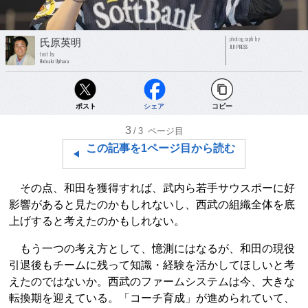
photograph by
氏原英明
JIJI PRESS
text by
Hideaki Ujihara
ポスト
シェア
コピー
3
/3
ページ目
この記事を1ページ目から読む
その点、和田を獲得すれば、武内ら若手サウスポーに好
影響があると見たのかもしれないし、西武の組織全体を底
上げすると考えたのかもしれない。
もう一つの考え方として、憶測にはなるが、和田の現役
引退後もチームに残って知識・経験を活かしてほしいと考
えたのではないか。西武のファームシステムは今、大きな
転換期を迎えている。「コーチ育成」が進められていて、