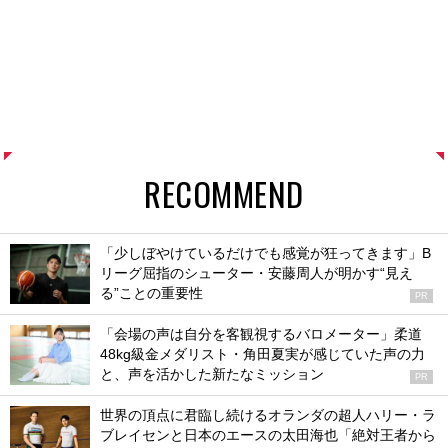
RECOMMEND
「少しぼやけているだけでも感覚が狂ってきます」B
リーグ屈指のシューター・安藤周人が明かす“見え
る”ことの重要性
PR
「会場の声は自分を客観視するバロメーター」柔道
48kg級金メダリスト・角田夏実が感じていた声の力
と、声を活かした新たなミッション
PR
世界の頂点に君臨し続けるオランダの超人ハリー・ラ
ブレイセンと日本のエースの太田海也「絶対王者から