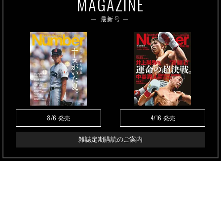
MAGAZINE
最新号
8/6
4/16
発売
発売
雑誌定期購読のご案内