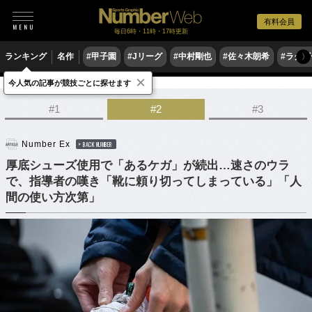
有料会員
毎日6時・11時・17時更新
ランキング
名作
#甲子園
#Jリーグ
#中村剛也
#佐々木朗希
#ラグ
〉
×
今人気の記事が競技ごとに探せます
陸上
駅伝
#1
#2
#3
Number Ex
BACK NUMBER
厚底シューズ使用で「あるケガ」が続出…速さのウラ
で、指導者の嘆き「靴に頼り切ってしまっている」「人
間の使い方次第」