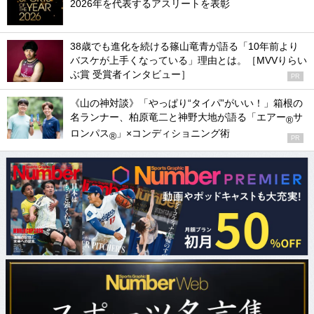
2026年を代表するアスリートを表彰
38歳でも進化を続ける篠山竜青が語る「10年前より
バスケが上手くなっている」理由とは。［MVVりらい
ぶ賞 受賞者インタビュー］
PR
《山の神対談》「やっぱり“タイパ”がいい！」箱根の
名ランナー、柏原竜二と神野大地が語る「エアー
サ
®
ロンパス
」×コンディショニング術
®
PR