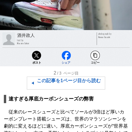
photograph by
酒井政人
Nanae Suzuki
text by
Masato Sakai
ポスト
シェア
コピー
2
/3
ページ目
この記事を1ページ目から読む
速すぎる厚底カーボンシューズの弊害
従来のレースシューズと比べてソールが3倍ほど厚いカ
ーボンプレート搭載シューズは、世界のマラソンシーンを
劇的に変えるほどに速い。厚底カーボンシューズが“世界基