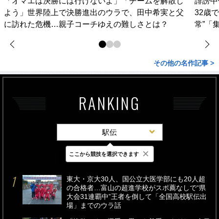
「オマエは決勝には行けないよ」「チームを解散し
誹謗中
よう」世界陸上で決勝進出のウラで、田中希実と父
32歳
に訪れた危機…親子コーチゆえの難しさとは？
常”「
その他の名作記事 >
RANKING
駅伝
×
ここから競技を選択できます
最新
24時間
週間
東大・京大30人、国公立大医学部にも20人超
の合格者…富山の超進学校がスポ薦なしで“県
大会31連覇中”王者を倒して「全国高校駅伝出
場」までのウラ話