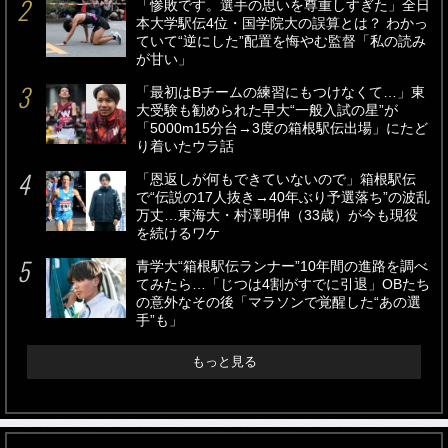
「惨敗です。選手の思いを尊重しすぎた」全日
本大学駅伝4位・国学院大の誤算とは？ わかっ
ていて“逆にした”配置を悔やむ監督「私の読み
が甘い」
「最初はBチームの練習にもつけなくて…」東
大受験も勧められた早大“一般入試の星”が
「5000m15分台→3度の箱根駅伝出場」にたど
り着いたウラ話
「恩返しが何もできていないので」箱根駅伝
で“伝説の17人抜き→40年ぶり予選落ち”の波乱
万丈…東海大・村澤明伸（33歳）が今も現役
を続けるワケ
青学大“箱根駅伝ランナー”10年間の進路を調べ
てみたら…「じつは4割がすでに引退」OBたち
の意外なその後「マラソンで覚醒した“あの選
手”も」
もっと見る