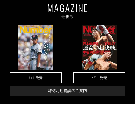
MAGAZINE
最新号
8/6
4/16
発売
発売
雑誌定期購読のご案内