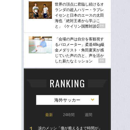
世界の頂点に君臨し続けるオ
ランダの超人ハリー・ラブレ
イセンと日本のエースの太田
海也「絶対王者から学ぶこ
と」《ケイリン国際対談②》
PR
「会場の声は自分を客観視す
るバロメーター」柔道48kg級
金メダリスト・角田夏実が感
じていた声の力と、声を活か
した新たなミッション
PR
RANKING
海外サッカー
最新
24時間
週間
涙のメッシ「傷が癒えるまで時間が」
“ア