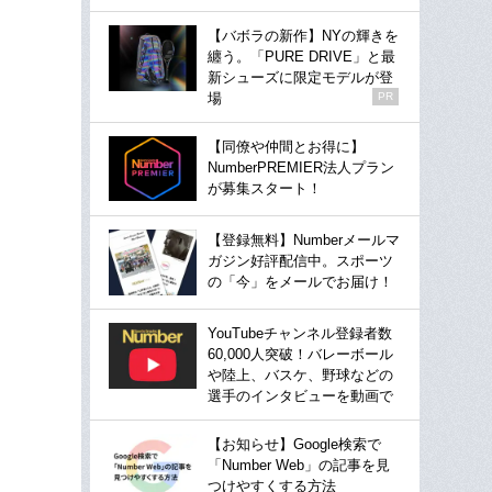
【バボラの新作】NYの輝きを
纏う。「PURE DRIVE」と最
新シューズに限定モデルが登
場
PR
【同僚や仲間とお得に】
NumberPREMIER法人プラン
が募集スタート！
【登録無料】Numberメールマ
ガジン好評配信中。スポーツ
の「今」をメールでお届け！
YouTubeチャンネル登録者数
60,000人突破！バレーボール
や陸上、バスケ、野球などの
選手のインタビューを動画で
【お知らせ】Google検索で
「Number Web」の記事を見
つけやすくする方法