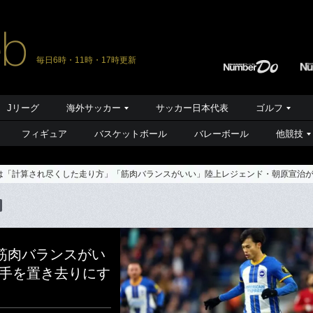
毎日6時・11時・17時更新
Jリーグ
海外サッカー
サッカー日本代表
ゴルフ
フィギュア
バスケットボール
バレーボール
他競技
は「計算され尽くした走り方」「筋肉バランスがいい」陸上レジェンド・朝原宣治が
筋肉バランスがい
相手を置き去りにす