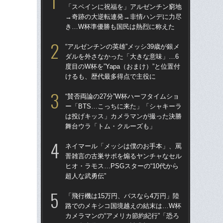
「スペインに祝福を」アルゼンチン窮地
ダ
→奇跡の大逆転連発→非情ハンデに力尽
度目
き…W杯準優勝も国民は熱烈に称えた
け
“アルゼンチンの英雄”メッシ39歳が銀メ
涙
ダルを外さなかった「大きな意味」…6
「
度目のW杯を”Yapa（おまけ）”と位置付
→
けるも、歴代最多得点で主役に
き
“賛否両論の27分”W杯ハーフタイムショ
［
ー「BTS…こっちに来た」「シャキーラ
点
は投げキッス」カメラマンが撮った決勝
舞台ウラ「トム・クルーズも」
「
記者
ネイマール「メッシは僕のお手本」、罵
律
詈雑言の古巣サポを煽るヤンチャなセル
も
ヒオ・ラモス…PSGスターの“10代から
超人な武勇伝”
W
な
「飛行機は15万円、バスなら4万円」陸
ス
路でのメキシコ国境越えの結末は…W杯
い
カメラマンの“アメリカ節約紀行”「恐ろ
た