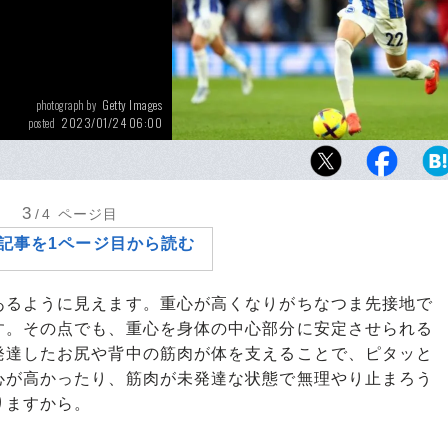
Getty Images
photograph by
2023/01/24 06:00
posted
朝原宣治氏「三笘選手の走り方はあらゆるス
形といえます」
3
/4
ページ目
記事を1ページ目から読む
るように見えます。重心が高くなりがちなつま先接地で
す。その点でも、重心を身体の中心部分に安定させられる
発達したお尻や背中の筋肉が体を支えることで、ピタッと
心が高かったり、筋肉が未発達な状態で無理やり止まろう
りますから。