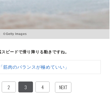
tty Images
猛スピードで滑り降りる動きですね。
「筋肉のバランスが極めていい」
2
3
4
NEXT