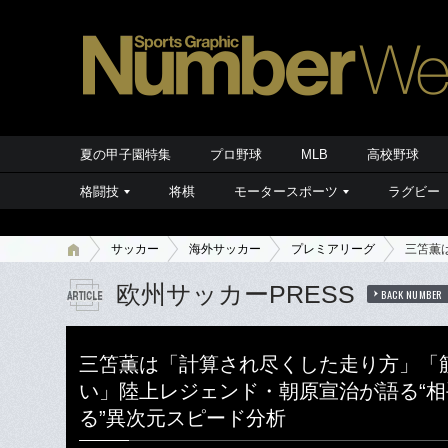
夏の甲子園特集
プロ野球
MLB
高校野球
格闘技
将棋
モータースポーツ
ラグビー
サッカー
海外サッカー
プレミアリーグ
三笘薫
欧州サッカーPRESS
BACK NUMBER
三笘薫は「計算され尽くした走り方」「
い」陸上レジェンド・朝原宣治が語る“
る”異次元スピード分析