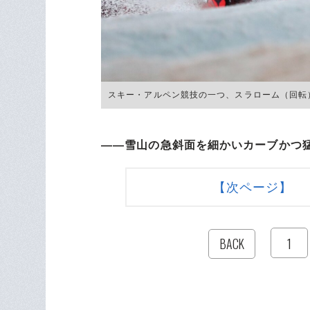
スキー・アルペン競技の一つ、スラローム（回転） ©Ge
――雪山の急斜面を細かいカーブかつ
【次ページ】 
1
BACK