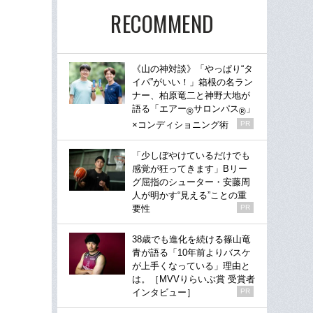
RECOMMEND
《山の神対談》「やっぱり“タ
イパ”がいい！」箱根の名ラン
ナー、柏原竜二と神野大地が
語る「エアー
サロンパス
」
®
®
×コンディショニング術
PR
「少しぼやけているだけでも
感覚が狂ってきます」Bリー
グ屈指のシューター・安藤周
人が明かす“見える”ことの重
要性
PR
38歳でも進化を続ける篠山竜
青が語る「10年前よりバスケ
が上手くなっている」理由と
は。［MVVりらいぶ賞 受賞者
インタビュー］
PR