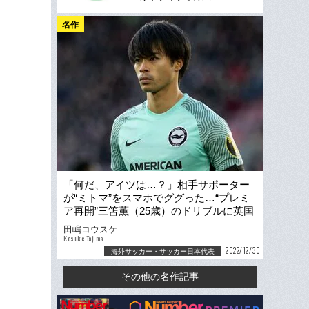
名作
「何だ、アイツは…？」相手サポーター
が“ミトマ”をスマホでググった…“プレミ
ア再開”三笘薫（25歳）のドリブルに英国
ファンもビックリ
田嶋コウスケ
Kosuke Tajima
2022/12/30
海外サッカー・サッカー日本代表
その他の名作記事