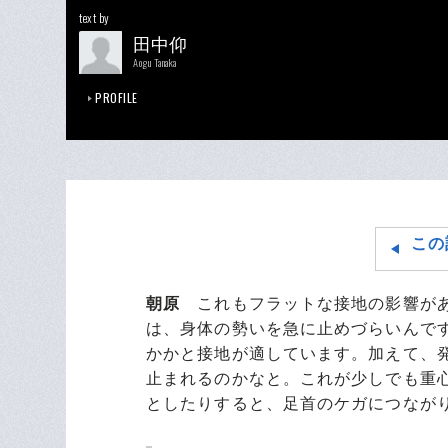
text by
田中仰
Aogu Tanaka
PROFILE
この
朝原
これもフラットな接地の影響があ
は、身体の勢いを急に止めづらいんで
かかと接地が適しています。加えて、
止まれるのかなと。これが少しでも重
としたりすると、足首のケガにつなが