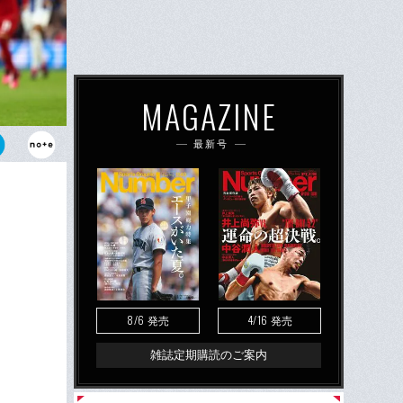
MAGAZINE
最新号
ポーツで理想
8/6
4/16
発売
発売
雑誌定期購読のご案内