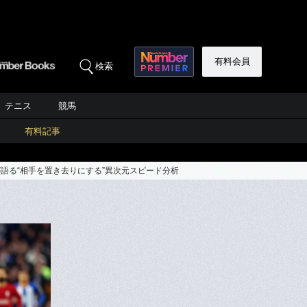
有料会員
検索
テニス
競馬
有料記事
語る“相手を置き去りにする”異次元スピード分析