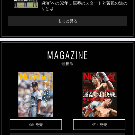
貞治”への32年…屈辱のスタートと苦難の道の
りとは
もっと見る
MAGAZINE
最新号
8/6
4/16
発売
発売