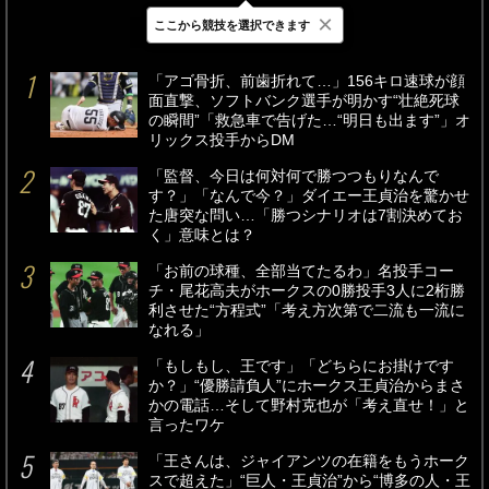
×
ここから競技を選択できます
最新
24時間
週間
「アゴ骨折、前歯折れて…」156キロ速球が顔
面直撃、ソフトバンク選手が明かす“壮絶死球
の瞬間”「救急車で告げた…“明日も出ます”」オ
リックス投手からDM
「監督、今日は何対何で勝つつもりなんで
す？」「なんで今？」ダイエー王貞治を驚かせ
た唐突な問い…「勝つシナリオは7割決めてお
く」意味とは？
「お前の球種、全部当てたるわ」名投手コー
チ・尾花高夫がホークスの0勝投手3人に2桁勝
利させた“方程式”「考え方次第で二流も一流に
なれる」
「もしもし、王です」「どちらにお掛けです
か？」“優勝請負人”にホークス王貞治からまさ
かの電話…そして野村克也が「考え直せ！」と
言ったワケ
「王さんは、ジャイアンツの在籍をもうホーク
スで超えた」“巨人・王貞治”から“博多の人・王