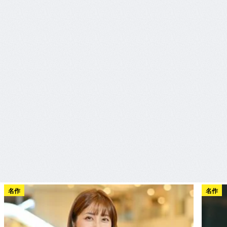
名作
名作