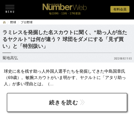
有料会員
毎日6時・11時・17時更新
野球
プロ野球
ラミレスを発掘した名スカウトに聞く、“助っ人が当た
るヤクルト”は何が違う？ 球団をダメにする「見ず買
い」と「特別扱い」
菊地高弘
2022/08/02 11:03
球史に名を残す助っ人外国人選手たちを発掘してきた中島国章氏
（69歳）。敏腕スカウトがいま明かす、ヤクルトに「アタリ助っ
人」が多い理由とは。（...
続きを読む