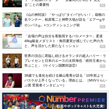
る”ことの重要性
PR
《山の神対談》「やっぱり“タイパ”がいい！」箱根の
名ランナー、柏原竜二と神野大地が語る「エアー
サ
®
ロンパス
」×コンディショニング術
®
PR
「会場の声は自分を客観視するバロメーター」柔道
48kg級金メダリスト・角田夏実が感じていた声の力
と、声を活かした新たなミッション
PR
世界の頂点に君臨し続けるオランダの超人ハリー・ラ
ブレイセンと日本のエースの太田海也「絶対王者から
学ぶこと」《ケイリン国際対談②》
PR
38歳でも進化を続ける篠山竜青が語る「10年前より
バスケが上手くなっている」理由とは。［MVVりらい
ぶ賞 受賞者インタビュー］
PR