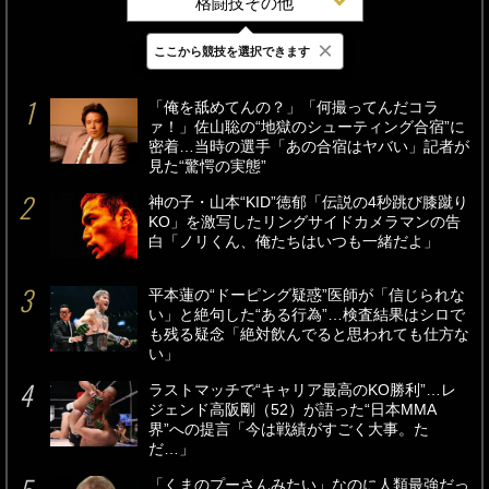
格闘技その他
×
ここから競技を選択できます
最新
24時間
週間
「俺を舐めてんの？」「何撮ってんだコラ
ァ！」佐山聡の“地獄のシューティング合宿”に
密着…当時の選手「あの合宿はヤバい」記者が
見た“驚愕の実態”
神の子・山本“KID”徳郁「伝説の4秒跳び膝蹴り
KO」を激写したリングサイドカメラマンの告
白「ノリくん、俺たちはいつも一緒だよ」
平本蓮の“ドーピング疑惑”医師が「信じられな
い」と絶句した“ある行為”…検査結果はシロで
も残る疑念「絶対飲んでると思われても仕方な
い」
ラストマッチで“キャリア最高のKO勝利”…レ
ジェンド高阪剛（52）が語った“日本MMA
界”への提言「今は戦績がすごく大事。た
だ…」
「くまのプーさんみたい」なのに人類最強だっ