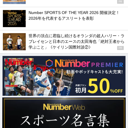
PR
Number SPORTS OF THE YEAR 2026 開催決定！
2026年を代表するアスリートを表彰
世界の頂点に君臨し続けるオランダの超人ハリー・ラ
ブレイセンと日本のエースの太田海也「絶対王者から
学ぶこと」《ケイリン国際対談②》
PR