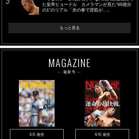
た皇帝ヒョードル カメラマンが見た“60億分
の1”のリアル「氷の拳で背筋が…」
もっと見る
MAGAZINE
最新号
8/6
4/16
発売
発売