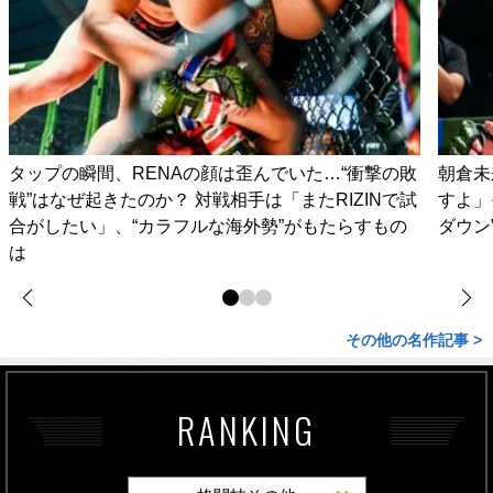
タップの瞬間、RENAの顔は歪んでいた…“衝撃の敗
朝倉未
戦”はなぜ起きたのか？ 対戦相手は「またRIZINで試
すよ」
合がしたい」、“カラフルな海外勢”がもたらすもの
ダウン
は
その他の名作記事 >
RANKING