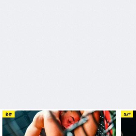
名作
名作