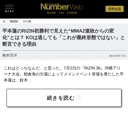
有料会員
毎日6時・11時・17時更新
格闘技
その他
平本蓮のRIZIN初勝利で見えた“MMA2連敗からの変
化”とは？ KOは逃しても「これが最終形態ではない」と
断言できる理由
橋本宗洋
2022/07/04 17:03
これはどっちなんだ、と思った。7月2日の『RIZIN.36』沖縄アリ
ーナ大会。朝倉海の欠場によってメインイベント登場を果たした平
本蓮は、鈴木...
続きを読む