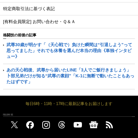
特定商取引法に基づく表記
[有料会員限定] お問い合わせ・Ｑ＆Ａ
格闘技の前後の記事
武尊30歳が明かす「（天心戦で）負けた瞬間は“引退しよう”って
思ってました」それでも休養を選んだ本当の理由《単独インタビ
ュー》
あの天心戦後、武尊から届いたLINE「3人でご飯行きましょう」
卜部兄弟だけが知る“武尊の素顔”「K-1に無断で動いたこともあっ
たはずです」
毎日6時・11時・17時に最新記事をお届けします
FOLLOW US