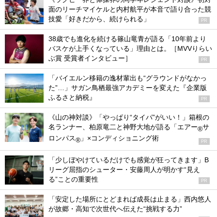
面のリーチマイケルと内村航平が本音で語り合った競
技愛「好きだから、続けられる」
PR
38歳でも進化を続ける篠山竜青が語る「10年前より
バスケが上手くなっている」理由とは。［MVVりらい
ぶ賞 受賞者インタビュー］
PR
「バイエルン移籍の逸材輩出も“グラウンドがなかっ
た”…」サガン鳥栖最強アカデミーを変えた『企業版
ふるさと納税』
PR
《山の神対談》「やっぱり“タイパ”がいい！」箱根の
名ランナー、柏原竜二と神野大地が語る「エアー
サ
®
ロンパス
」×コンディショニング術
®
PR
「少しぼやけているだけでも感覚が狂ってきます」B
リーグ屈指のシューター・安藤周人が明かす“見え
る”ことの重要性
PR
「安定した場所にとどまれば成長は止まる」西内悠人
が故郷・高知で次世代へ伝えた“挑戦する力”