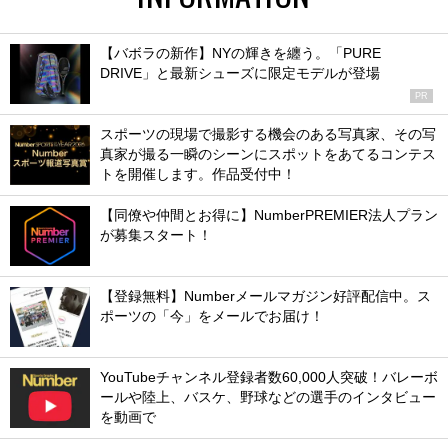
【バボラの新作】NYの輝きを纏う。「PURE
DRIVE」と最新シューズに限定モデルが登場
PR
スポーツの現場で撮影する機会のある写真家、その写
真家が撮る一瞬のシーンにスポットをあてるコンテス
トを開催します。作品受付中！
【同僚や仲間とお得に】NumberPREMIER法人プラン
が募集スタート！
【登録無料】Numberメールマガジン好評配信中。ス
ポーツの「今」をメールでお届け！
YouTubeチャンネル登録者数60,000人突破！バレーボ
ールや陸上、バスケ、野球などの選手のインタビュー
を動画で