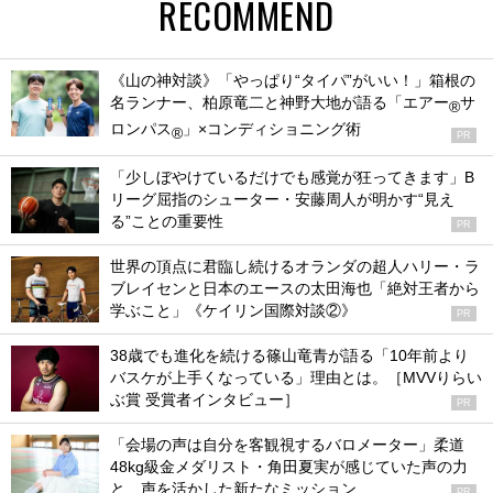
RECOMMEND
《山の神対談》「やっぱり“タイパ”がいい！」箱根の
名ランナー、柏原竜二と神野大地が語る「エアー
サ
®
ロンパス
」×コンディショニング術
®
PR
「少しぼやけているだけでも感覚が狂ってきます」B
リーグ屈指のシューター・安藤周人が明かす“見え
る”ことの重要性
PR
世界の頂点に君臨し続けるオランダの超人ハリー・ラ
ブレイセンと日本のエースの太田海也「絶対王者から
学ぶこと」《ケイリン国際対談②》
PR
38歳でも進化を続ける篠山竜青が語る「10年前より
バスケが上手くなっている」理由とは。［MVVりらい
ぶ賞 受賞者インタビュー］
PR
「会場の声は自分を客観視するバロメーター」柔道
48kg級金メダリスト・角田夏実が感じていた声の力
と、声を活かした新たなミッション
PR