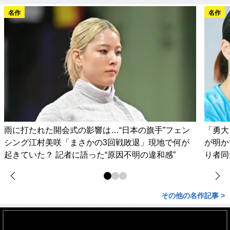
名作
名作
雨に打たれた開会式の影響は…“日本の旗手”フェン
「勇大
シング江村美咲「まさかの3回戦敗退」現地で何が
が明か
起きていた？ 記者に語った“原因不明の違和感”
り者同
その他の名作記事 >