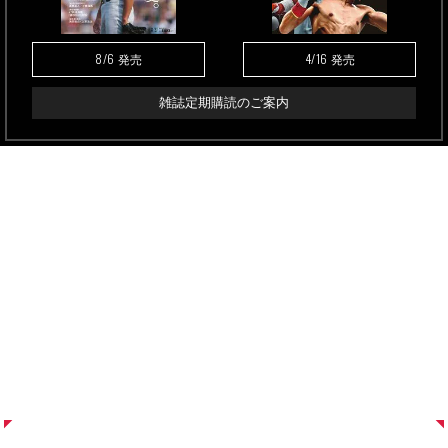
8/6
4/16
発売
発売
雑誌定期購読のご案内