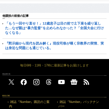
他競技の前後の記事
「もう一回やり直せ！」12歳息子は目の前で土下座を繰り返し
た…なぜ親は“暴力監督”を止められなかった？「全国大会に行け
なくなる」
『黙示録から現代を読み解く』現役司祭が嘆く宗教界の実情、実
は身近な問題にも通じている。
毎日6時・11時・17時に最新記事をお届けします
FOLLOW US
MAGAZINE
雑誌『Number』購読のご案
雑誌『Number』バックナン
内
バー