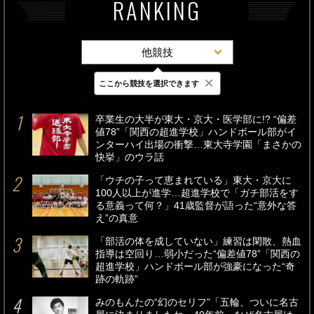
RANKING
他競技
×
ここから競技を選択できます
最新
24時間
週間
卒業生の大半が東大・京大・医学部に!? “偏差
値78”「関西の超進学校」ハンドボール部がイ
ンターハイ出場の衝撃…東大寺学園「まさかの
快挙」のウラ話
「ウチの子って恵まれている」東大・京大に
100人以上が進学…超進学校で「ガチ部活をす
る意義って何？」41歳監督が語った“意外な答
え”の真意
「部活の体を成していない」練習は閑散、熱血
指導は空回り…弱小だった“偏差値78”「関西の
超進学校」ハンドボール部が強豪になった“奇
跡の軌跡”
みのもんたの“幻のセリフ”「五輪、ついに名古