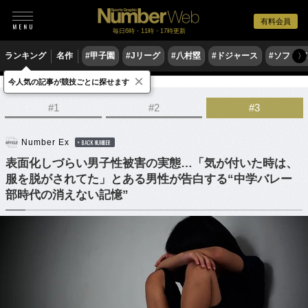
有料会員
毎日6時・11時・17時更新
ランキング
名作
#甲子園
#Jリーグ
#八村塁
#ドジャース
#ソフトバ
〉
×
今人気の記事が競技ごとに探せます
他競技
#1
#2
#3
Number Ex
BACK NUMBER
表面化しづらい男子性被害の実態…「気が付いた時は、
服を脱がされてた」とある男性が告白する“中学バレー
部時代の消えない記憶”