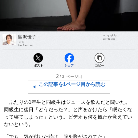
photograph by
島沢優子
Getty Images
text by
Yuko Shimazawa
ポスト
シェア
コピー
2
/3
ページ目
この記事を1ページ目から読む
ふたりの1年生と同級生はジュースを飲んだと聞いた。
同級生に後日「どうだった？」と声をかけたら「眠たくな
って寝てしまった」という。ビデオも何を観たか覚えてい
ないという。
「でも、気が付いた時は、服を脱がされてた」