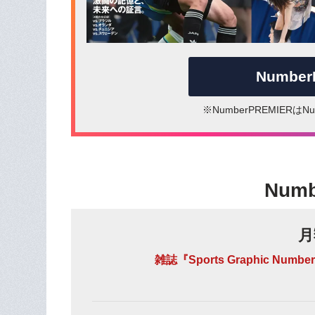
Numbe
※NumberPREMIER
Num
月
雑誌『Sports Graphic