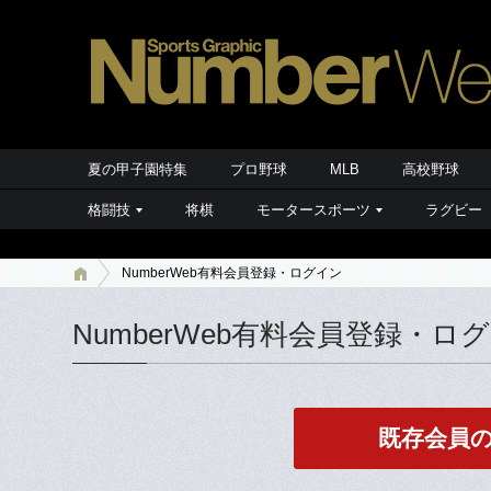
夏の甲子園特集
プロ野球
MLB
高校野球
格闘技
将棋
モータースポーツ
ラグビー
NumberWeb有料会員登録・ログイン
NumberWeb有料会員登録・ロ
既存会員