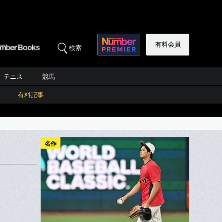
有料会員
検索
テニス
競馬
有料記事
名作