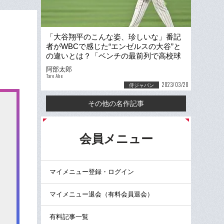
「大谷翔平のこんな姿、珍しいな」番記
者がWBCで感じた“エンゼルスの大谷”と
の違いとは？「ベンチの最前列で高校球
児のように…」
阿部太郎
Taro Abe
2023/03/20
侍ジャパン
その他の名作記事
る
会員メニュー
マイメニュー登録・ログイン
マイメニュー退会（有料会員退会）
有料記事一覧