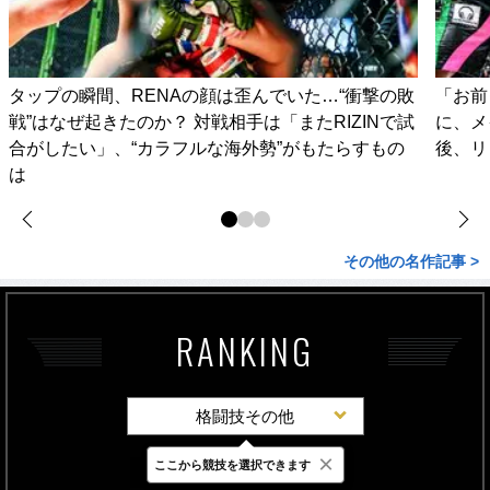
タップの瞬間、RENAの顔は歪んでいた…“衝撃の敗
「お前
戦”はなぜ起きたのか？ 対戦相手は「またRIZINで試
に、メ
合がしたい」、“カラフルな海外勢”がもたらすもの
後、リ
は
その他の名作記事 >
RANKING
格闘技その他
×
ここから競技を選択できます
最新
24時間
週間