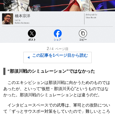
photograph by
橋本宗洋
Takao Masaki
text by
Norihiro Hashimoto
ポスト
シェア
コピー
2
/4
ページ目
この記事を1ページ目から読む
“那須川戦のシミュレーション”ではなかった
このエキシビションは那須川戦に向かうためのものでは
あったが、といって“仮想・那須川天心”というものではな
かった。那須川戦のシミュレーションとは違うのだ。
インタビュースペースでの武尊は、軍司との攻防につい
て「ずっとサウスポー対策をしていたので」難しいところ