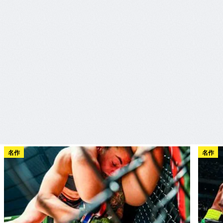
名作
名作