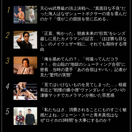
天心vs武尊級の頂上決戦へ…“真面目な不良”だ
った海人はなぜシュートボクサーの道を選んだ
のか？「僕がこの競技を世に広める」
「正直、怖かった」朝倉未来の“狂気”をレンズ
越しに見たカメラマンの証言…「ほぼ勝ち目な
し」のメイウェザー戦に、それでも期待する理
由
「俺を舐めてんの？」「何撮ってんだコラ
ァ！」佐山聡の“地獄のシューティング合宿”に
密着…当時の選手「あの合宿はヤバい」記者が
見た“驚愕の実態”
「見てはいけないものを見てしまった…」桜庭
和志と“戦慄の膝小僧”ヴァンダレイ・シウバの
凄惨マッチでカメラマンが抱いた罪悪感
「私たちはさ、消費されることにものすごく敏
感だよね」ジェーン・スーと青木真也はな
ぜ“ロイホの3時間”を大事にするのか？