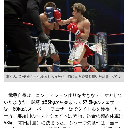
軍司のパンチをもらう場面もあったが、前に出る姿勢を貫いた武尊 ©K-1
武尊自身は、コンディション作りを大きなテーマとして
いたようだ。武尊は55kgから始まって57.5kgのフェザー
級、60kgのスーパー・フェザー級でタイトルを獲得した。
一方、那須川のベストウェイトは55kg。試合の契約体重は
58kg（前日計量）に決まった。もう一つの条件は「当日