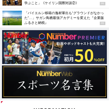
学ぶこと」《ケイリン国際対談②》
PR
「バイエルン移籍の逸材輩出も“グラウンドがなかっ
た”…」サガン鳥栖最強アカデミーを変えた『企業版
ふるさと納税』
PR