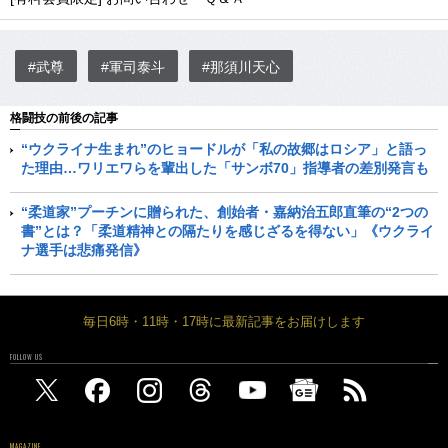
#武尊
#軍司泰斗
#那須川天心
格闘技の前後の記事
“ウクライナ生まれ”のヒョードルが「私の故郷はロシア」と語っ
た理由…ワリエワらを輩出した「サンボ70」指導者の差別発言も
“柔道家”プーチンに贈られた、創始者・嘉納治五郎直筆の“2つの
書”とは？「柔道精神との隔たりを感じざるを得ない」《ウクライ
ナ選手は悲痛発信》
毎日6時・11時・17時に最新記事をお届けします
FOLLOW US
MAGAZINE