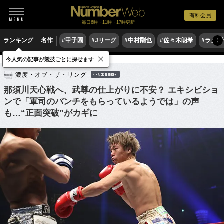
有料会員
毎日6時・11時・17時更新
ランキング
名作
#甲子園
#Jリーグ
#中村剛也
#佐々木朗希
#ラグ
〉
×
今人気の記事が競技ごとに探せます
格闘技
その他
濃度・オブ・ザ・リング
BACK NUMBER
那須川天心戦へ、武尊の仕上がりに不安？ エキシビショ
ンで「軍司のパンチをもらっているようでは」の声
も…“正面突破”がカギに