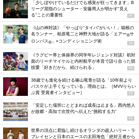
「少しぼやけているだけでも感覚が狂ってきます」B
リーグ屈指のシューター・安藤周人が明かす“見え
る”ことの重要性
PR
《山の神対談》「やっぱり“タイパ”がいい！」箱根の
名ランナー、柏原竜二と神野大地が語る「エアー
サ
®
ロンパス
」×コンディショニング術
®
PR
《ラグビー界と体操界の同学年レジェンド対談》初対
面のリーチマイケルと内村航平が本音で語り合った競
技愛「好きだから、続けられる」
PR
38歳でも進化を続ける篠山竜青が語る「10年前より
バスケが上手くなっている」理由とは。［MVVりらい
ぶ賞 受賞者インタビュー］
PR
「安定した場所にとどまれば成長は止まる」西内悠人
が故郷・高知で次世代へ伝えた“挑戦する力”
PR
世界の頂点に君臨し続けるオランダの超人ハリー・ラ
ブレイセンと日本のエースの太田海也「絶対王者から