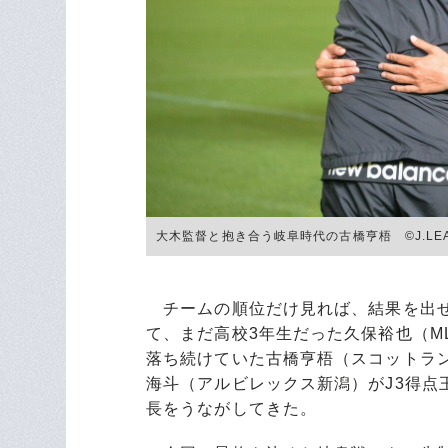
大木監督と抱き合う岐阜時代の古橋亨梧 ©︎J.LE
チームの順位だけ見れば、結果を出せ
て、まだ高校3年生だった久保裕也（M
落ち続けていた古橋亨梧（スコットラ
海斗（アルビレックス新潟）がJ3得点
長をうながしてきた。