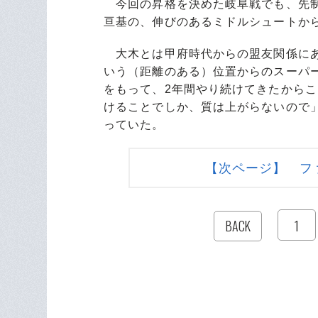
今回の昇格を決めた岐阜戦でも、先制
亘基の、伸びのあるミドルシュートか
大木とは甲府時代からの盟友関係にあ
いう（距離のある）位置からのスーパ
をもって、2年間やり続けてきたから
けることでしか、質は上がらないので
っていた。
【次ページ】 フ
1
BACK