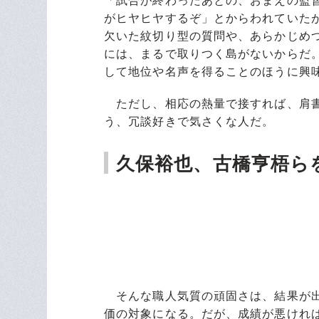
「試合が終わったあとの、おまえの監
がヒヤヒヤするぞ」とからわれていた
欠いた紋切り型の質問や、あらかじめ
には、まるで取りつく島がないからだ
して地位や名声を得ることのほうに興
ただし、相応の熱量で接すれば、肩書
う、冗談好きで気さくな人だ。
久保裕也、古橋亨梧ら
そんな職人気質の頑固さは、結果が出
価の対象になる。だが、成績が悪けれ