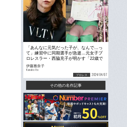
「あんなに元気だった子が、なんで…っ
て」練習中に同期選手が急逝…元女子プ
ロレスラー・西脇充子が明かす「22歳で
引退を決意した理由」
伊藤雅奈子
Kanako Ito
2024/04/07
プロレス
その他の名作記事