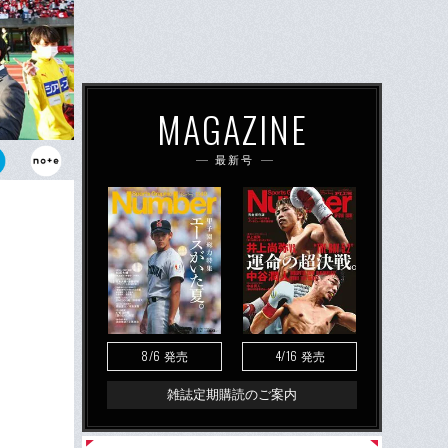
MAGAZINE
最新号
2昇格に導い
を流しながら
8/6
4/16
発売
発売
雑誌定期購読のご案内