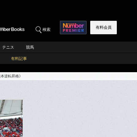
有料会員
検索
テニス
競馬
有料記事
熊本逆転昇格》