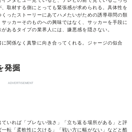
督インタビュー見ていると、テレビの前で見ているこっち
が、取材する側にとっても緊張感が求められる。具体性を
つくったストーリーにあてハメたいがための誘導尋問の類
。サッカーそのものへの興味ではなく、サッカーを手段に
味があるタイプの業界人には、嫌悪感を隠さない。
に関係なく真摯に向き合ってくれる。ジャージの似合
を発掘
ADVERTISEMENT
ていれば「ブレない強さ」「立ち返る場所がある」と評
ば一転「柔軟性に欠ける」「戦い方に幅がない」などと酷