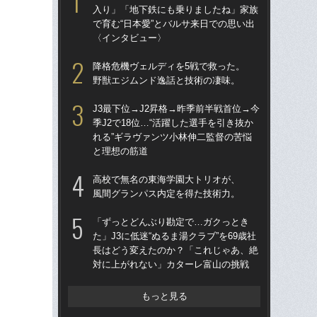
入り」「地下鉄にも乗りましたね」家族
トを
で育む“日本愛”とバルサ来日での思い出
顔…
〈インタビュー〉
須の
降格危機ヴェルディを5戦で救った。
イニ
野獣エジムンド逸話と技術の凄味。
入
で育
J3最下位→J2昇格→昨季前半戦首位→今
〈
季J2で18位…“活躍した選手を引き抜か
れる”ギラヴァンツ小林伸二監督の苦悩
「昨
と理想の筋道
まな
決め
高校で無名の東海学園大トリオが、
年
風間グランパス内定を得た技術力。
「妊
「ずっとどんぶり勘定で…ガクっとき
愛の
た」J3に低迷“ぬるま湯クラブ”を69歳社
さ
長はどう変えたのか？「これじゃあ、絶
早川
対に上がれない」カターレ富山の挑戦
「な
った
もっと見る
きな