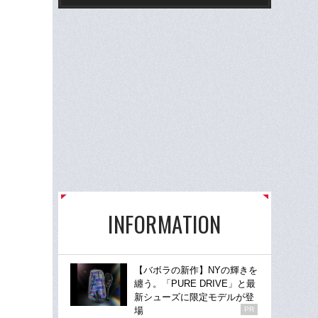
理人
た”
INFORMATION
【バボラの新作】NYの輝きを
纏う。「PURE DRIVE」と最
新シューズに限定モデルが登
場
PR