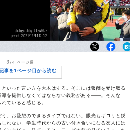
J.LEAGUE
photograph by
2021/12/14 17:02
posted
最終節で逆転優勝を果たし、ロアッソ熊本をJ
た大木武監督。試合後のセレモニーでは、涙
感謝の思いを述べた
3
/4
ページ目
記事を1ページ目から読む
といった言い方を大木はする。そこには報酬を受け取る
指導を提供しなくてはならない義務がある――。そんな
られていると感じる。
う。お愛想のできるタイプではない。眼光もギロリと鋭
もしれない。学生時代からの古い付き合いになる友人には