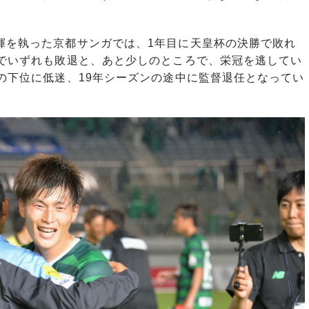
揮を執った京都サンガでは、1年目に天皇杯の決勝で敗れ
フでいずれも敗退と、あと少しのところで、栄冠を逃してい
2の下位に低迷、19年シーズンの途中に監督退任となってい