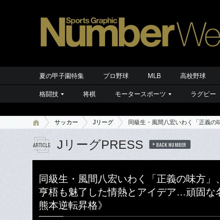
夏の甲子園特集
プロ野球
MLB
高校野球
格闘技
将棋
モータースポーツ
ラグビー
サッカー
Jリーグ
同級生・風間八宏いわく「正義の
JリーグPRESS
BACK NUMBER
同級生・風間八宏いわく「正義の味方」
亨梧も魅了した情熱とアイデア…頑固な名
熊本逆転昇格》