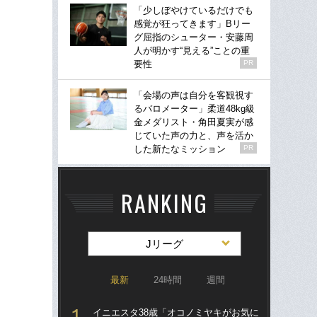
「少しぼやけているだけでも
感覚が狂ってきます」Bリー
グ屈指のシューター・安藤周
人が明かす“見える”ことの重
要性
PR
「会場の声は自分を客観視す
るバロメーター」柔道48kg級
金メダリスト・角田夏実が感
じていた声の力と、声を活か
した新たなミッション
PR
RANKING
Jリーグ
最新
24時間
週間
イニエスタ38歳「オコノミヤキがお気に
「