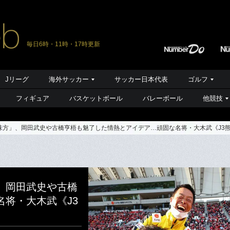
毎日6時・11時・17時更新
Jリーグ
海外サッカー
サッカー日本代表
ゴルフ
フィギュア
バスケットボール
バレーボール
他競技
味方」、岡田武史や古橋亨梧も魅了した情熱とアイデア…頑固な名将・大木武《J3
、岡田武史や古橋
将・大木武《J3