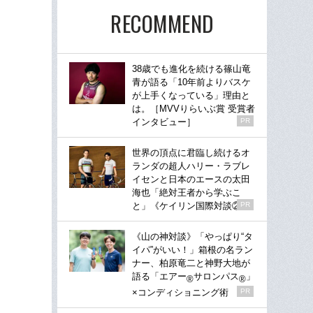
RECOMMEND
38歳でも進化を続ける篠山竜
青が語る「10年前よりバスケ
が上手くなっている」理由と
は。［MVVりらいぶ賞 受賞者
インタビュー］
PR
世界の頂点に君臨し続けるオ
ランダの超人ハリー・ラブレ
イセンと日本のエースの太田
海也「絶対王者から学ぶこ
と」《ケイリン国際対談②》
PR
《山の神対談》「やっぱり“タ
イパ”がいい！」箱根の名ラン
ナー、柏原竜二と神野大地が
語る「エアー
サロンパス
」
®
®
×コンディショニング術
PR