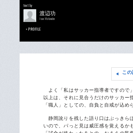
text by
渡辺功
Isao Watanabe
PROFILE
この
よく「私はサッカー指導者ですので」
以上は、それに見合うだけのサッカー
「職人」としての、自負と自戒が込め
静岡訛りを残した語り口はぶっきらぼ
いので、パっと見は威圧感を覚えるか