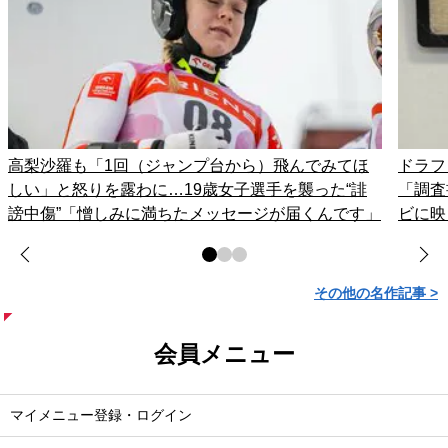
高梨沙羅も「1回（ジャンプ台から）飛んでみてほ
ドラフ
しい」と怒りを露わに…19歳女子選手を襲った“誹
「調査
謗中傷”「憎しみに満ちたメッセージが届くんです」
ビに映
その他の名作記事 >
会員メニュー
マイメニュー登録・ログイン