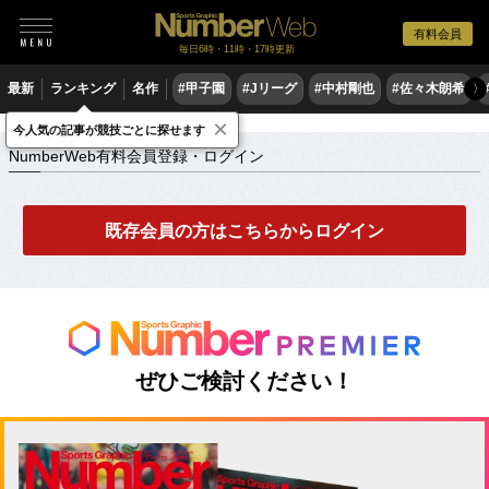
有料会員
毎日6時・11時・17時更新
最新
ランキング
名作
#甲子園
#Jリーグ
#中村剛也
#佐々木朗希
〉
×
NumberWeb有料会員登録・ログイン
今人気の記事が競技ごとに探せます
NumberWeb有料会員登録・ログイン
既存会員の方はこちらからログイン
ぜひご検討ください！