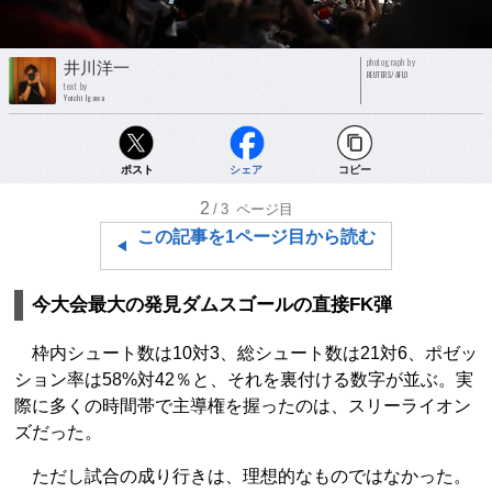
photograph by
井川洋一
REUTERS/AFLO
text by
Yoichi Igawa
ポスト
シェア
コピー
2
/3
ページ目
この記事を1ページ目から読む
今大会最大の発見ダムスゴールの直接FK弾
枠内シュート数は10対3、総シュート数は21対6、ポゼッ
ション率は58%対42％と、それを裏付ける数字が並ぶ。実
際に多くの時間帯で主導権を握ったのは、スリーライオン
ズだった。
ただし試合の成り行きは、理想的なものではなかった。