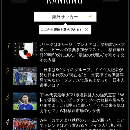
海外サッカー
×
ここから競技を選択できます
最新
24時間
週間
Jリーグは3ページ、プレミアは…契約書から大
違い「ビールの祭典参加がマスト」「移籍最終
日23時59分に加入」“最強の代理人”が明かす交
渉の内幕
「日本は8位タイのグループ」ドイツ人記者が
見た日本代表の“現在地”と、堂安律でも伊藤洋
輝でもない「ブンデスで最もよかった」日本人
選手とは？
“日本代表最年少”21歳塩貝健人の強気宣言「W
杯で活躍して、ビッグクラブへの移籍を勝ち取
りますよ」…代理人に届いた「うちに来る気は
あるか？」W杯移籍市場のウラ側
W杯「カオスより秩序のチームが勝った」こと
でトレンドはどう変わる？ ドイツ人記者が読