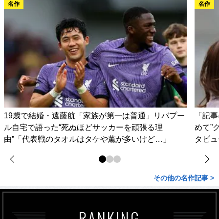
名作
名作
19歳で結婚・遠藤航「家族が第一は普通」リバプー
「記事
ル自宅で語った“死ぬほどサッカーを頑張る理
めて”
由”「代表戦のタオルはタケや薫が多いけど…」
タビュ
その他の名作記事 >
RANKING