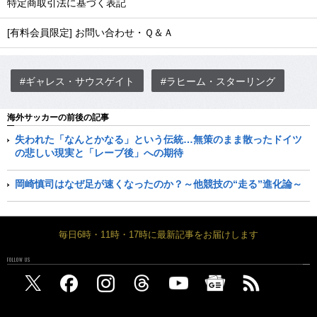
特定商取引法に基づく表記
[有料会員限定] お問い合わせ・Ｑ＆Ａ
#ギャレス・サウスゲイト
#ラヒーム・スターリング
海外サッカーの前後の記事
失われた「なんとかなる」という伝統…無策のまま散ったドイツ
の悲しい現実と「レーブ後」への期待
岡崎慎司はなぜ足が速くなったのか？～他競技の“走る”進化論～
毎日6時・11時・17時に最新記事をお届けします
FOLLOW US