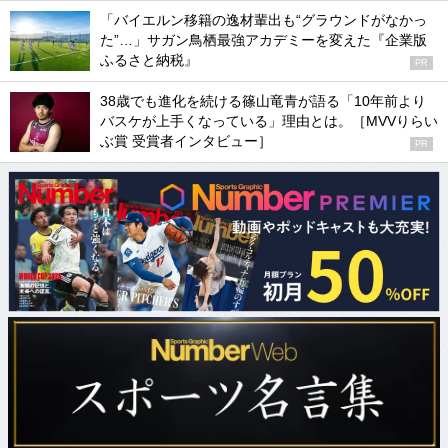
「バイエルン移籍の逸材輩出も“グラウンドがなかっ
た”…」サガン鳥栖最強アカデミーを変えた『企業版
ふるさと納税』
PR
38歳でも進化を続ける篠山竜青が語る「10年前より
バスケが上手くなっている」理由とは。［MVVりらい
ぶ賞 受賞者インタビュー］
PR