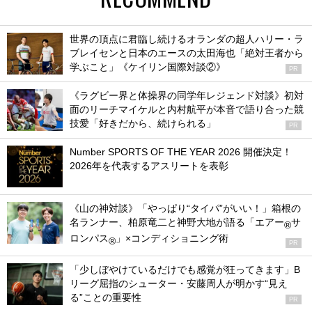
世界の頂点に君臨し続けるオランダの超人ハリー・ラ
ブレイセンと日本のエースの太田海也「絶対王者から
学ぶこと」《ケイリン国際対談②》
PR
《ラグビー界と体操界の同学年レジェンド対談》初対
面のリーチマイケルと内村航平が本音で語り合った競
技愛「好きだから、続けられる」
PR
Number SPORTS OF THE YEAR 2026 開催決定！
2026年を代表するアスリートを表彰
《山の神対談》「やっぱり“タイパ”がいい！」箱根の
名ランナー、柏原竜二と神野大地が語る「エアー
サ
®
ロンパス
」×コンディショニング術
®
PR
「少しぼやけているだけでも感覚が狂ってきます」B
リーグ屈指のシューター・安藤周人が明かす“見え
る”ことの重要性
PR