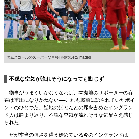
ダムスゴールのスーパーな直接FK弾©GettyImages
不穏な空気が流れそうになっても動じず
物事がうまくいかなくなれば、本拠地のサポーターの存
在は重圧になりかねない──これも戦前に語られていたポイ
ントのひとつだ。聖地のほとんどの席を占めたイングラン
ド人は静まり返り、不穏な空気が流れそうな気配さえ感じ
られた。
だが本当の強さを備え始めている今のイングランドは、