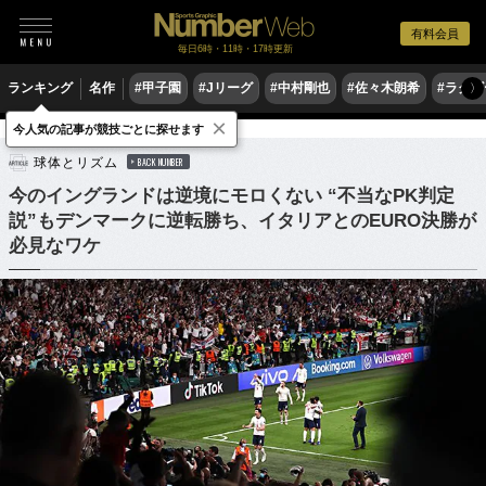
有料会員
毎日6時・11時・17時更新
ランキング
名作
#甲子園
#Jリーグ
#中村剛也
#佐々木朗希
#ラグ
〉
×
今人気の記事が競技ごとに探せます
サッカー
海外サッカー
球体とリズム
BACK NUMBER
今のイングランドは逆境にモロくない “不当なPK判定
説”もデンマークに逆転勝ち、イタリアとのEURO決勝が
必見なワケ