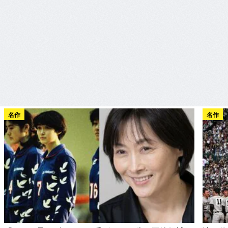
名作
名作