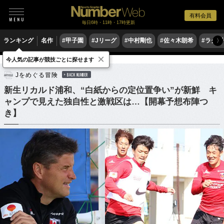
有料会員
毎日6時・11時・17時更新
ランキング
名作
#甲子園
#Jリーグ
#中村剛也
#佐々木朗希
#ラグ
〉
×
今人気の記事が競技ごとに探せます
サッカー
Jリーグ
Jをめぐる冒険
BACK NUMBER
新生リカルド浦和、“白紙からの定位置争い”が新鮮 キ
ャンプで見えた独自性と激戦区は…【開幕予想布陣つ
き】