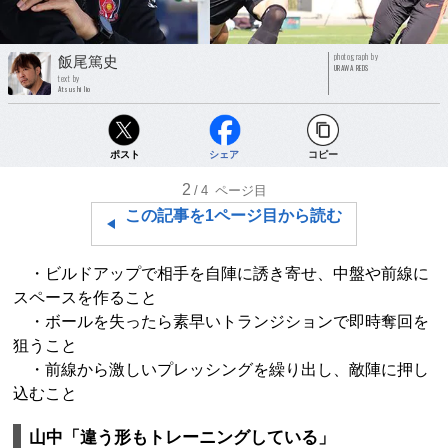
photograph by
飯尾篤史
URAWA REDS
text by
Atsushi Iio
ポスト
シェア
コピー
2
/4
ページ目
この記事を1ページ目から読む
・ビルドアップで相手を自陣に誘き寄せ、中盤や前線に
スペースを作ること
・ボールを失ったら素早いトランジションで即時奪回を
狙うこと
・前線から激しいプレッシングを繰り出し、敵陣に押し
込むこと
山中「違う形もトレーニングしている」