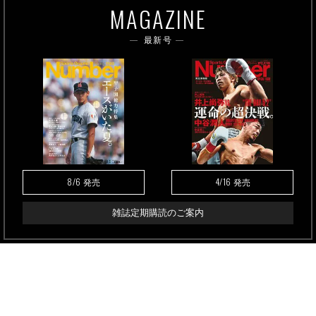
MAGAZINE
最新号
8/6
4/16
発売
発売
雑誌定期購読のご案内