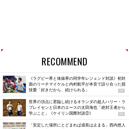
RECOMMEND
《ラグビー界と体操界の同学年レジェンド対談》初対
面のリーチマイケルと内村航平が本音で語り合った競
技愛「好きだから、続けられる」
PR
世界の頂点に君臨し続けるオランダの超人ハリー・ラ
ブレイセンと日本のエースの太田海也「絶対王者から
学ぶこと」《ケイリン国際対談②》
PR
「安定した場所にとどまれば成長は止まる」西内悠人