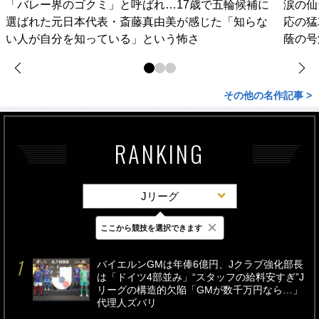
「バレー界のゴクミ」と呼ばれ…17歳で五輪候補に
涙の仙
選ばれた元日本代表・斎藤真由美が感じた「知らな
応の猛
い人が自分を知っている」という怖さ
蔭の号
その他の名作記事 >
RANKING
Jリーグ
×
ここから競技を選択できます
最新
24時間
週間
バイエルンGMは年俸6億円、Jクラブ強化部長
は「ドイツ4部並み」“スタッフの給料安すぎ”J
リーグの構造的欠陥「GMが数千万円なら…」
代理人ズバリ