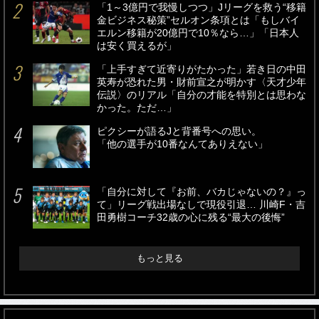
「1～3億円で我慢しつつ」Jリーグを救う“移籍
金ビジネス秘策”セルオン条項とは「もしバイ
エルン移籍が20億円で10％なら…」「日本人
は安く買えるが」
「上手すぎて近寄りがたかった」若き日の中田
英寿が恐れた男・財前宣之が明かす〈天才少年
伝説〉のリアル「自分の才能を特別とは思わな
かった。ただ…」
ピクシーが語るJと背番号への思い。
「他の選手が10番なんてありえない」
「自分に対して『お前、バカじゃないの？』っ
て」リーグ戦出場なしで現役引退… 川崎F・吉
田勇樹コーチ32歳の心に残る“最大の後悔”
もっと見る