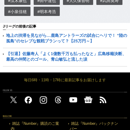
#汰木康也
#田中達也
#大久保智明
#武田英寿
#小泉佳穂
#明本考浩
Jリーグの前後の記事
地上の渋滞を見ながら…鹿島アントラーズの試合にヘリで！ “陸の
孤島”のセレブな観戦プランって？【25万円～】
【引退】佐藤寿人「よく1億数千万も払ったなと」広島移籍決断、
最高の仲間とのゴール、青山敏弘と流した涙
毎日6時・11時・17時に最新記事をお届けします
FOLLOW US
MAGAZINE
雑誌『Number』購読のご案
雑誌『Number』バックナン
内
バー