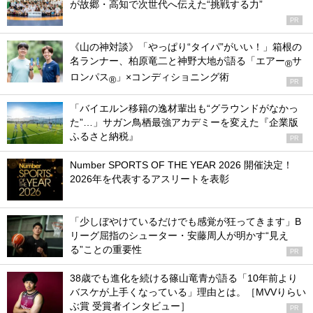
が故郷・高知で次世代へ伝えた“挑戦する力”
PR
《山の神対談》「やっぱり“タイパ”がいい！」箱根の
名ランナー、柏原竜二と神野大地が語る「エアー
サ
®
ロンパス
」×コンディショニング術
®
PR
「バイエルン移籍の逸材輩出も“グラウンドがなかっ
た”…」サガン鳥栖最強アカデミーを変えた『企業版
ふるさと納税』
PR
Number SPORTS OF THE YEAR 2026 開催決定！
2026年を代表するアスリートを表彰
「少しぼやけているだけでも感覚が狂ってきます」B
リーグ屈指のシューター・安藤周人が明かす“見え
る”ことの重要性
PR
38歳でも進化を続ける篠山竜青が語る「10年前より
バスケが上手くなっている」理由とは。［MVVりらい
ぶ賞 受賞者インタビュー］
PR