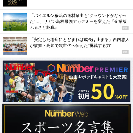
「バイエルン移籍の逸材輩出も“グラウンドがなかっ
た”…」サガン鳥栖最強アカデミーを変えた『企業版
ふるさと納税』
PR
「安定した場所にとどまれば成長は止まる」西内悠人
が故郷・高知で次世代へ伝えた“挑戦する力”
PR