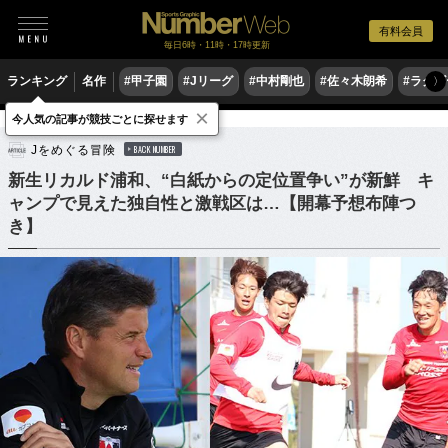
有料会員
毎日6時・11時・17時更新
ランキング
名作
#甲子園
#Jリーグ
#中村剛也
#佐々木朗希
#ラグ
〉
×
今人気の記事が競技ごとに探せます
サッカー
Jリーグ
Jをめぐる冒険
BACK NUMBER
新生リカルド浦和、“白紙からの定位置争い”が新鮮 キ
ャンプで見えた独自性と激戦区は…【開幕予想布陣つ
き】