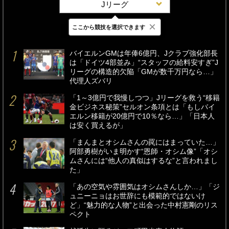
Jリーグ
×
ここから競技を選択できます
最新
24時間
週間
バイエルンGMは年俸6億円、Jクラブ強化部長
は「ドイツ4部並み」“スタッフの給料安すぎ”J
リーグの構造的欠陥「GMが数千万円なら…」
代理人ズバリ
「1～3億円で我慢しつつ」Jリーグを救う“移籍
金ビジネス秘策”セルオン条項とは「もしバイ
エルン移籍が20億円で10％なら…」「日本人
は安く買えるが」
「まんまとオシムさんの罠にはまっていた…」
阿部勇樹がいま明かす“恩師・オシム像”「オシ
ムさんには“他人の真似はするな”と言われまし
た」
「あの空気や雰囲気はオシムさんしか…」「ジ
ュニーニョはお世辞にも模範的ではないけ
ど」“魅力的な人物”と出会った中村憲剛のリス
ペクト