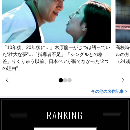
「10年後、20年後に…」木原龍一がじつは語ってい
高校時
た“壮大な夢”…「指導者不足」「シングルとの格
ルの方
差」りくりゅう以前、日本ペアが勝てなかった“2つ
（24
の理由”
その他の名作記事 >
RANKING