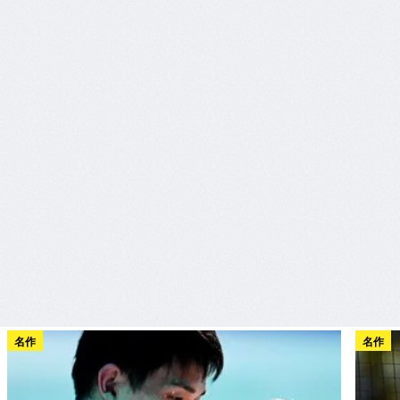
名作
名作