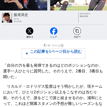
photograph by
飯尾篤史
URAWA REDS
text by
Atsushi Iio
ポスト
シェア
コピー
4
/4
ページ目
この記事を1ページ目から読む
「自分の力を最も発揮できるのはどのポジションなのか、
選手一人ひとりに質問した。そのうえで、2番目、3番目も
聞いた」
リカルド・ロドリゲス監督はそう明かしたが、現チーム
において、ひとり2ポジション以上をこなすのは当たり
前。そのうえで、誰をどこで誰と組ませるのか。浦和にと
って、これほど開幕スタメンの予想が難しいシーズンもな