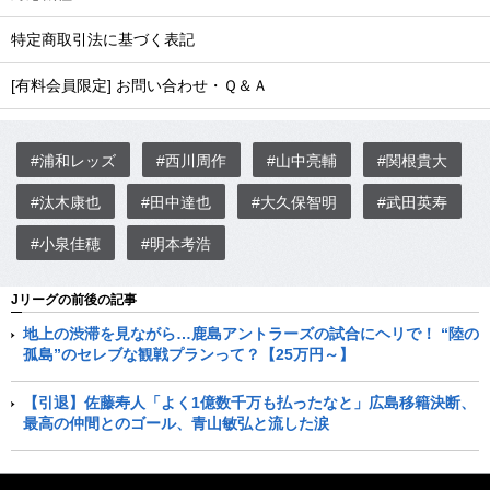
特定商取引法に基づく表記
[有料会員限定] お問い合わせ・Ｑ＆Ａ
#浦和レッズ
#西川周作
#山中亮輔
#関根貴大
#汰木康也
#田中達也
#大久保智明
#武田英寿
#小泉佳穂
#明本考浩
Jリーグの前後の記事
地上の渋滞を見ながら…鹿島アントラーズの試合にヘリで！ “陸の
孤島”のセレブな観戦プランって？【25万円～】
【引退】佐藤寿人「よく1億数千万も払ったなと」広島移籍決断、
最高の仲間とのゴール、青山敏弘と流した涙