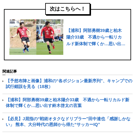
次はこちらへ！
【浦和】阿部勇樹39歳と柏木
陽介33歳 不遇から一転リカ
ルド新体制で輝くか…思い出す
鈴木啓太の言葉
関連記事
【予想布陣と画像】浦和の“各ポジション最新序列”、キャンプでの
試行錯誤を見る（18枚）
【浦和】阿部勇樹39歳と柏木陽介33歳 不遇から一転リカルド新
体制で輝くか…思い出す鈴木啓太の言葉
【必見】J屈指の“戦術オタクなドリブラー”田中達也「感謝しかな
い」 熊本、大分時代の恩師から得た“サッカーIQ”