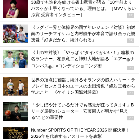
38歳でも進化を続ける篠山竜青が語る「10年前より
バスケが上手くなっている」理由とは。［MVVりらい
ぶ賞 受賞者インタビュー］
PR
《ラグビー界と体操界の同学年レジェンド対談》初対
面のリーチマイケルと内村航平が本音で語り合った競
技愛「好きだから、続けられる」
PR
《山の神対談》「やっぱり“タイパ”がいい！」箱根の
名ランナー、柏原竜二と神野大地が語る「エアー
サ
®
ロンパス
」×コンディショニング術
®
PR
世界の頂点に君臨し続けるオランダの超人ハリー・ラ
ブレイセンと日本のエースの太田海也「絶対王者から
学ぶこと」《ケイリン国際対談②》
PR
「少しぼやけているだけでも感覚が狂ってきます」B
リーグ屈指のシューター・安藤周人が明かす“見え
る”ことの重要性
PR
Number SPORTS OF THE YEAR 2026 開催決定！
2026年を代表するアスリートを表彰