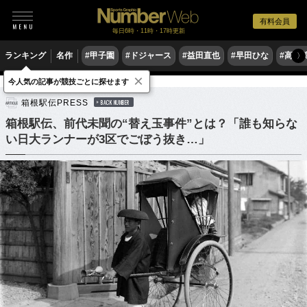
有料会員
毎日6時・11時・17時更新
ランキング
名作
#甲子園
#ドジャース
#益田直也
#早田ひな
#高木
〉
×
今人気の記事が競技ごとに探せます
陸上
駅伝
箱根駅伝PRESS
BACK NUMBER
箱根駅伝、前代未聞の“替え玉事件”とは？「誰も知らな
い日大ランナーが3区でごぼう抜き…」