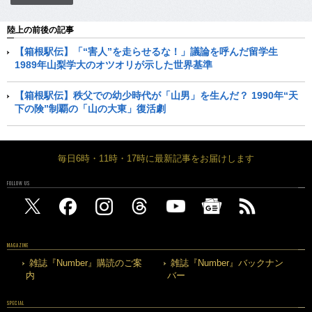
陸上の前後の記事
【箱根駅伝】「“害人”を走らせるな！」議論を呼んだ留学生
1989年山梨学大のオツオリが示した世界基準
【箱根駅伝】秩父での幼少時代が「山男」を生んだ？ 1990年“天
下の険”制覇の「山の大東」復活劇
毎日6時・11時・17時に最新記事をお届けします
FOLLOW US
MAGAZINE
雑誌『Number』購読のご案
雑誌『Number』バックナン
内
バー
SPECIAL