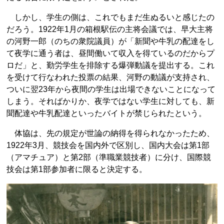
しかし、学生の側は、これでもまだ生ぬるいと感じたの
だろう。1922年1月の箱根駅伝の主将会議では、早大主将
の河野一郎（のちの衆院議員）が「新聞や牛乳の配達をし
て夜学に通う者は、昼間働いて収入を得ているのだからプ
ロだ」と、勤労学生を排除する爆弾動議を提出する。これ
を受けて行なわれた投票の結果、河野の動議が支持され、
ついに翌23年から夜間の学生は出場できないことになって
しまう。そればかりか、夜学ではない学生に対しても、新
聞配達や牛乳配達といったバイトが禁じられたという。
体協は、先の規定が世論の納得を得られなかったため、
1922年3月、競技会を国内外で区別し、国内大会は第1部
（アマチュア）と第2部（準職業競技者）に分け、国際競
技会は第1部参加者に限ると決定する。