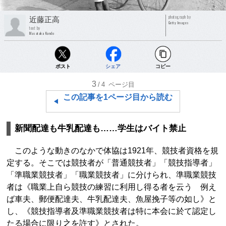
photograph by
近藤正高
Getty Images
text by
Masataka Kondo
ポスト
シェア
コピー
3
/4
ページ目
この記事を1ページ目から読む
新聞配達も牛乳配達も……学生はバイト禁止
このような動きのなかで体協は1921年、競技者資格を規
定する。そこでは競技者が「普通競技者」「競技指導者」
「準職業競技者」「職業競技者」に分けられ、準職業競技
者は《職業上自ら競技の練習に利用し得る者を云う 例え
ば車夫、郵便配達夫、牛乳配達夫、魚屋挽子等の如し》と
し、《競技指導者及準職業競技者は特に本会に於て認定し
たる場合に限り之を許す》とされた。