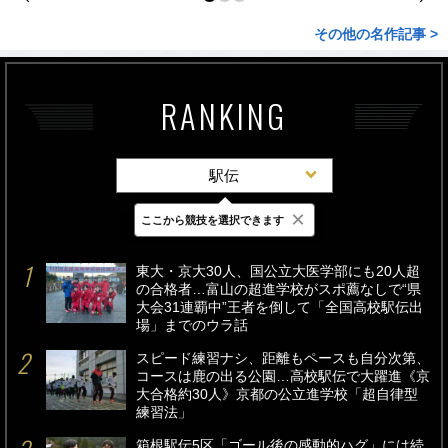
その他の名作記事 >
RANKING
駅伝
×
ここから競技を選択できます
最新
24時間
週間
東大・京大30人、国公立大医学部にも20人超
の合格者…富山の超進学校がスポ薦なしで“県
大会31連覇中”王者を倒して「全国高校駅伝出
場」までのウラ話
スピード練習ナシ、距離もペースも自分次第、
コースは鹿の出る公園…高校駅伝で大躍進《京
大合格約30人》京都の公立進学校「超自律型
練習法」
箱根駅伝5区「ゴール後の感動的ハグ」には続