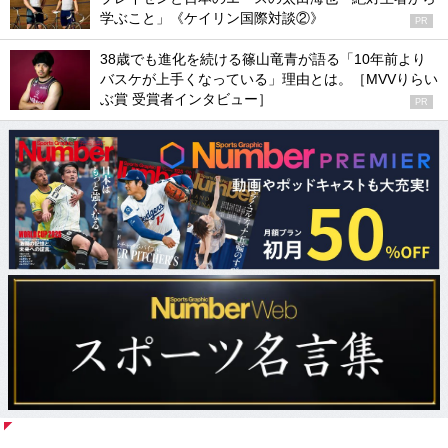
学ぶこと」《ケイリン国際対談②》
PR
38歳でも進化を続ける篠山竜青が語る「10年前より
バスケが上手くなっている」理由とは。［MVVりらい
ぶ賞 受賞者インタビュー］
PR