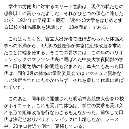
学生の労働者に対するエリート意識は、現代の私たちの
想像以上に高かったようだ。それがひとつの頂点に達した
のが、1924年に早稲田・慶応・明治の3大学をはじめとす
る13校が体協脱退を決議した「13校問題」である。
これはもともと、官立大出身者でほぼ占められた体協人
事への不満から、3大学の競走部が体協に組織改造を求め
たことに端を発する。そこでの要求には、この年のパリオ
リンピックのマラソン代表に選ばれた中央大学夜間部の学
生・田代菊之助の排除問題も含まれた。車夫でもあった田
代は、同年3月の体協の常務委員会ではアマチュア資格な
しと決定されたにもかかわらず、それを覆して代表に選ば
れていた。
このあと、同年秋に開催された明治神宮競技大会を13校
がボイコット。これを受けて体協は、学生の要求を受け入
れる形で組織改造を行なわざるをえなかった。前後して田
代は決定どおりパリオリンピックに出場したが、レース
中、20キロ付近で倒れ、棄権している。