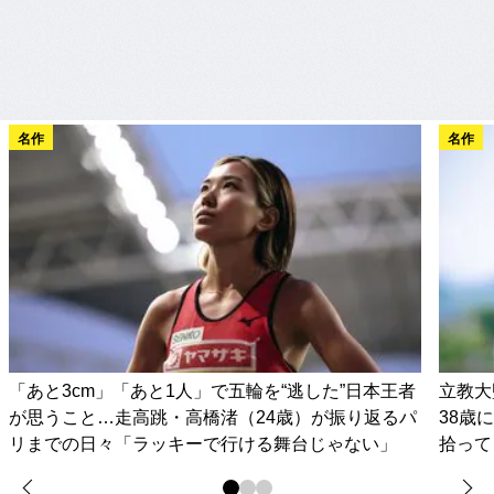
名作
名作
「あと3cm」「あと1人」で五輪を“逃した”日本王者
立教大
が思うこと…走高跳・高橋渚（24歳）が振り返るパ
38歳
リまでの日々「ラッキーで行ける舞台じゃない」
拾って