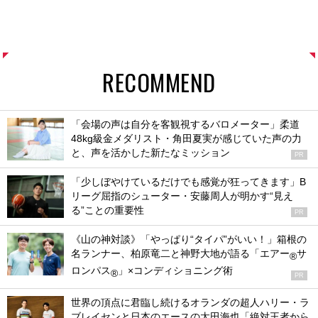
RECOMMEND
「会場の声は自分を客観視するバロメーター」柔道
48kg級金メダリスト・角田夏実が感じていた声の力
と、声を活かした新たなミッション
PR
「少しぼやけているだけでも感覚が狂ってきます」B
リーグ屈指のシューター・安藤周人が明かす“見え
る”ことの重要性
PR
《山の神対談》「やっぱり“タイパ”がいい！」箱根の
名ランナー、柏原竜二と神野大地が語る「エアー
サ
®
ロンパス
」×コンディショニング術
®
PR
世界の頂点に君臨し続けるオランダの超人ハリー・ラ
ブレイセンと日本のエースの太田海也「絶対王者から