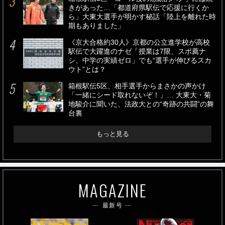
きがあった…「都道府県駅伝で応援に行くか
ら」大東大選手が明かす秘話「陸上を離れた時
期もありました」
《京大合格約30人》京都の公立進学校が高校
駅伝で大躍進のナゼ「授業は7限、スポ薦ナ
シ、中学の実績ゼロ」でも“選手が伸びるスカ
ウト”とは？
箱根駅伝5区、相手選手からまさかの声かけ
「一緒にシード取れないぞ！」… 大東大・菊
地駿介に聞いた、法政大との“奇跡の共闘”の舞
台裏
もっと見る
MAGAZINE
最新号