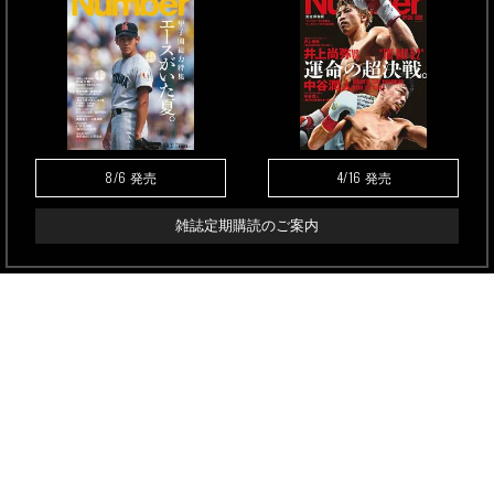
8/6
4/16
発売
発売
雑誌定期購読のご案内