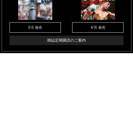
8/6
4/16
発売
発売
雑誌定期購読のご案内