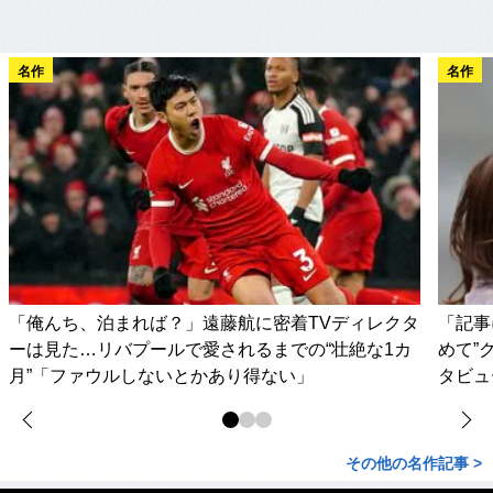
名作
名作
「俺んち、泊まれば？」遠藤航に密着TVディレクタ
「記事
ーは見た…リバプールで愛されるまでの“壮絶な1カ
めて”
月”「ファウルしないとかあり得ない」
タビュ
その他の名作記事 >