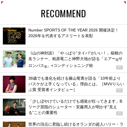
RECOMMEND
Number SPORTS OF THE YEAR 2026 開催決定！
2026年を代表するアスリートを表彰
《山の神対談》「やっぱり“タイパ”がいい！」箱根の
名ランナー、柏原竜二と神野大地が語る「エアー
サ
®
ロンパス
」×コンディショニング術
®
PR
38歳でも進化を続ける篠山竜青が語る「10年前より
バスケが上手くなっている」理由とは。［MVVりらい
ぶ賞 受賞者インタビュー］
PR
「少しぼやけているだけでも感覚が狂ってきます」B
リーグ屈指のシューター・安藤周人が明かす“見え
る”ことの重要性
PR
世界の頂点に君臨し続けるオランダの超人ハリー・ラ