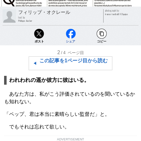
photograph by
フィリップ・オクレール
france football//L'Equipe
text by
Philippe Auclair
ポスト
シェア
コピー
2
/4
ページ目
この記事を1ページ目から読む
われわれの遥か彼方に彼はいる。
あなた方は、私がこう評価されているのを聞いているか
も知れない。
「ペップ、君は本当に素晴らしい監督だ」と。
でもそれは忘れて欲しい。
ADVERTISEMENT