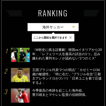
RANKING
海外サッカー
×
ここから競技を選択できます
最新
24時間
週間
〈W杯史に残る誤審劇〉韓国vsイタリアから20
年…「レフェリー人生最高の試合の1つ」忌み
嫌われた審判モレノが認めない“2つのミス”
王国ブラジル代表“2つの弱点”「カゼミーロ34
歳の敏捷性」「特に右だ」“ブラジル在住”三都
主アレサンドロがズバリ「日本ユニを着て応援
するよ」
今季最高の奇跡を起こした海外組。
豊川雄太とマケレレ監督の信頼関係。