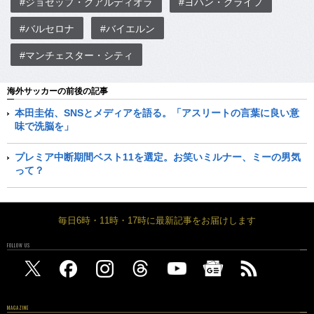
#ジョゼップ・グアルディオラ
#ヨハン・クライフ
#バルセロナ
#バイエルン
#マンチェスター・シティ
海外サッカーの前後の記事
本田圭佑、SNSとメディアを語る。「アスリートの言葉に良い意
味で洗脳を」
プレミア中断期間ベスト11を選定。お笑いミルナー、ミーの男気
って？
毎日6時・11時・17時に最新記事をお届けします
FOLLOW US
MAGAZINE