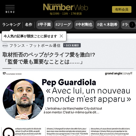
有料会員
毎日6時・11時・17時更新
ランキング
名作
#甲子園
#Jリーグ
#中村剛也
#佐々木朗希
#ラグ
〉
×
今人気の記事が競技ごとに探せます
サッカー
海外サッカー
フランス・フットボール通信
BACK NUMBER
取材拒否のペップがクライフ愛を激白!?
「監督で最も重要なこととは……」