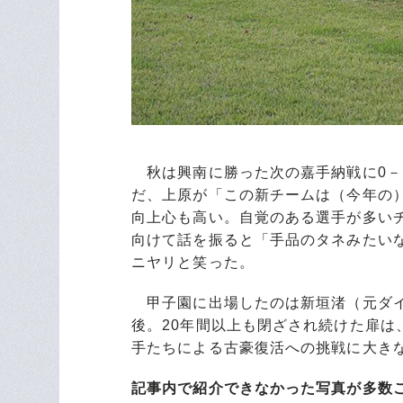
秋は興南に勝った次の嘉手納戦に0－
だ、上原が「この新チームは（今年の
向上心も高い。自覚のある選手が多い
向けて話を振ると「手品のタネみたい
ニヤリと笑った。
甲子園に出場したのは新垣渚（元ダイ
後。20年間以上も閉ざされ続けた扉は
手たちによる古豪復活への挑戦に大き
記事内で紹介できなかった写真が多数