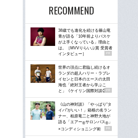
RECOMMEND
38歳でも進化を続ける篠山竜
青が語る「10年前よりバスケ
が上手くなっている」理由と
は。［MVVりらいぶ賞 受賞者
インタビュー］
PR
世界の頂点に君臨し続けるオ
ランダの超人ハリー・ラブレ
イセンと日本のエースの太田
海也「絶対王者から学ぶこ
と」《ケイリン国際対談②》
PR
《山の神対談》「やっぱり“タ
イパ”がいい！」箱根の名ラン
ナー、柏原竜二と神野大地が
語る「エアー
サロンパス
」
®
®
×コンディショニング術
PR