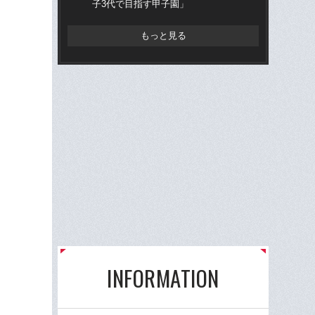
子3代で目指す甲子園」
組織
もっと見る
INFORMATION