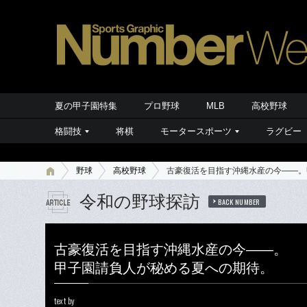
夏の甲子園特集
プロ野球
MLB
高校野球
格闘技
将棋
モータースポーツ
ラグビー
野球
高校野球
古豪復活を目指す沖縄水産の今――。
令和の野球探訪
BACK NUMBER
古豪復活を目指す沖縄水産の今――。
甲子園請負人が秘める夏への期待。
text by