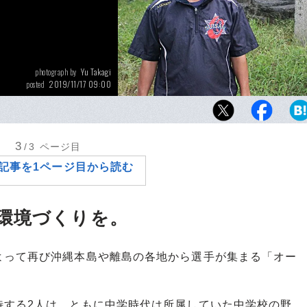
Yu Takagi
photograph by
2019/11/17 09:00
posted
甲子園準優勝記念碑の前で写真に収まる上原
の球児たちとともに「甲子園請負人」が22年
指す。
3
/3
ページ目
記事を1ページ目から読む
環境づくりを。
って再び沖縄本島や離島の各地から選手が集まる「オー
する2人は、ともに中学時代は所属していた中学校の野