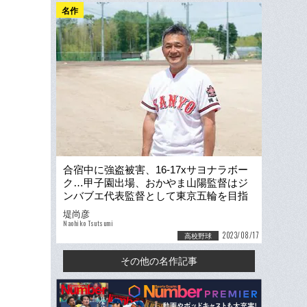
名作
合宿中に強盗被害、16-17xサヨナラボー
ク…甲子園出場、おかやま山陽監督はジ
ンバブエ代表監督として東京五輪を目指
していた！ 知られざる“アフリカ予選”激
堤尚彦
闘録
Naohiko Tsutsumi
2023/08/17
高校野球
その他の名作記事