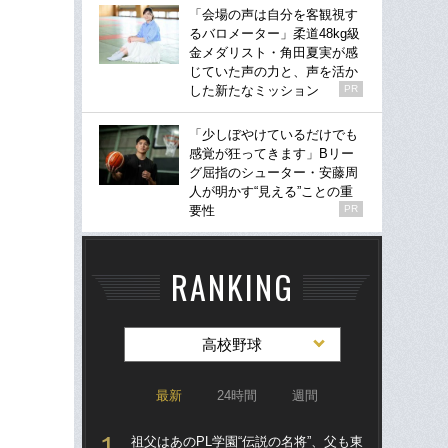
「会場の声は自分を客観視す
るバロメーター」柔道48kg級
金メダリスト・角田夏実が感
じていた声の力と、声を活か
した新たなミッション
PR
「少しぼやけているだけでも
感覚が狂ってきます」Bリー
グ屈指のシューター・安藤周
人が明かす“見える”ことの重
要性
PR
RANKING
高校野球
最新
24時間
週間
祖父はあのPL学園“伝説の名将”、父も東
祖父