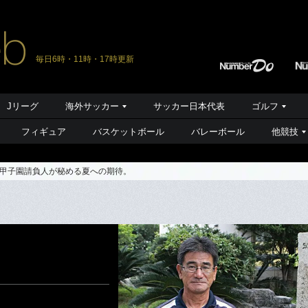
毎日6時・11時・17時更新
Jリーグ
海外サッカー
サッカー日本代表
ゴルフ
フィギュア
バスケットボール
バレーボール
他競技
甲子園請負人が秘める夏への期待。