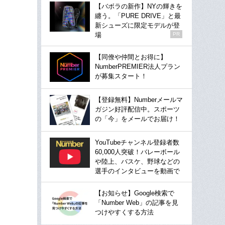
【バボラの新作】NYの輝きを
纏う。「PURE DRIVE」と最
新シューズに限定モデルが登
場
PR
【同僚や仲間とお得に】
NumberPREMIER法人プラン
が募集スタート！
【登録無料】Numberメールマ
ガジン好評配信中。スポーツ
の「今」をメールでお届け！
YouTubeチャンネル登録者数
60,000人突破！バレーボール
や陸上、バスケ、野球などの
選手のインタビューを動画で
【お知らせ】Google検索で
「Number Web」の記事を見
つけやすくする方法