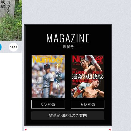
MAGAZINE
最新号
忠監督。沖縄
ぶりの夏を目
8/6
4/16
発売
発売
雑誌定期購読のご案内