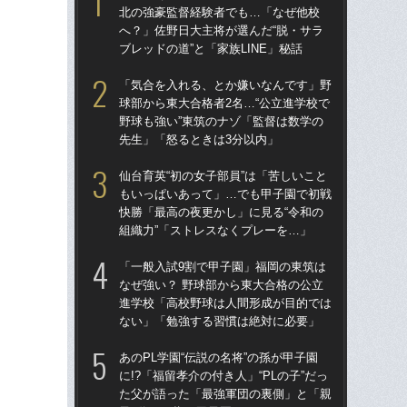
北の強豪監督経験者でも…「なぜ他校
北
へ？」佐野日大主将が選んだ“脱・サラ
へ？
ブレッドの道”と「家族LINE」秘話
ブレ
「気合を入れる、とか嫌いなんです」野
「
球部から東大合格者2名…“公立進学校で
球部
野球も強い”東筑のナゾ「監督は数学の
野球
先生」「怒るときは3分以内」
先
仙台育英“初の女子部員”は「苦しいこと
あの
もいっぱいあって」…でも甲子園で初戦
に!
快勝「最高の夜更かし」に見る“令和の
た
組織力”「ストレスなくプレーを…」
子3
「一般入試9割で甲子園」福岡の東筑は
「
なぜ強い？ 野球部から東大合格の公立
なぜ
進学校「高校野球は人間形成が目的では
進
ない」「勉強する習慣は絶対に必要」
な
あのPL学園“伝説の名将”の孫が甲子園
仙台
に!?「福留孝介の付き人」“PLの子”だっ
も
た父が語った「最強軍団の裏側」と「親
快勝