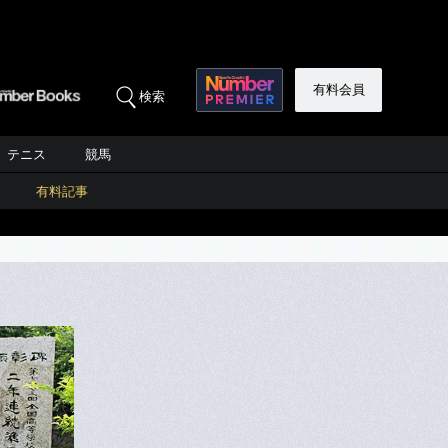
有料会員
検索
テニス
競馬
有料記事