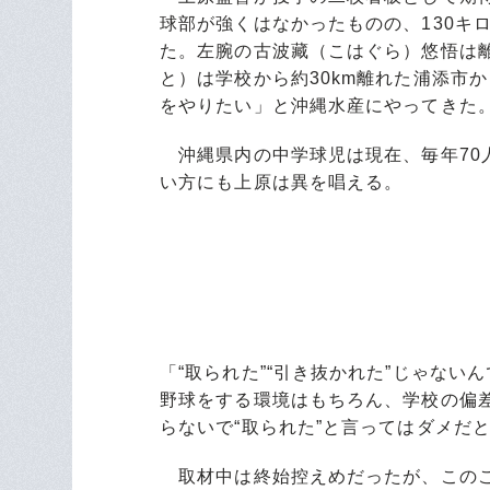
球部が強くはなかったものの、130キ
た。左腕の古波藏（こはぐら）悠悟は
と）は学校から約30km離れた浦添市
をやりたい」と沖縄水産にやってきた
沖縄県内の中学球児は現在、毎年70人
い方にも上原は異を唱える。
「“取られた”“引き抜かれた”じゃな
野球をする環境はもちろん、学校の偏
らないで“取られた”と言ってはダメだ
取材中は終始控えめだったが、このこ