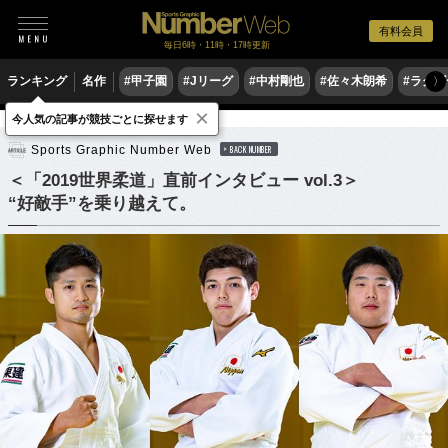
有料会員
毎日6時・11時・17時更新
ランキング
名作
#甲子園
#Jリーグ
#中村剛也
#佐々木朗希
#ラグ
〉
×
今人気の記事が競技ごとに探せます
格闘技
柔道
Sports Graphic Number Web
BACK NUMBER
＜「2019世界柔道」直前インタビュー vol.3＞
“好敵手”を乗り越えて。