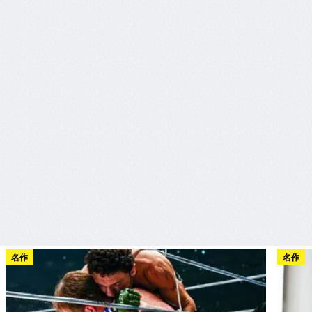
名作
名作