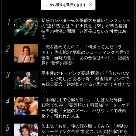
×
ここから競技を選択できます
最新
24時間
週間
疑惑のシバターvs久保優太を裁いたレフェリー
の“違和感”とは？ 和田良覚（59）が斬る格闘
技界の根深い問題「八百長はないが忖度はあ
る」
「俺を舐めてんの？」「何撮ってんだコラ
ァ！」佐山聡の“地獄のシューティング合宿”に
密着…当時の選手「あの合宿はヤバい」記者が
見た“驚愕の実態”
平本蓮の“ドーピング疑惑”医師が「信じられな
い」と絶句した“ある行為”…検査結果はシロで
も残る疑念「絶対飲んでると思われても仕方な
い」
「薬物乱用で心臓が停止」「しぼんだ身体、
10秒で失神」“霊長類ヒト科最強”マーク・ケア
ーの悲劇「突然のメール…ハリウッドで映画
化？」報われた人生
佐山聡「お前、俺の顔を殴ってみろ」“地獄の
シューティング合宿”壮絶スパルタ特訓の知ら