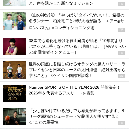
と、声を活かした新たなミッション
PR
《山の神対談》「やっぱり“タイパ”がいい！」箱根の
名ランナー、柏原竜二と神野大地が語る「エアー
サ
®
ロンパス
」×コンディショニング術
®
PR
38歳でも進化を続ける篠山竜青が語る「10年前より
バスケが上手くなっている」理由とは。［MVVりらい
ぶ賞 受賞者インタビュー］
PR
世界の頂点に君臨し続けるオランダの超人ハリー・ラ
ブレイセンと日本のエースの太田海也「絶対王者から
学ぶこと」《ケイリン国際対談②》
PR
Number SPORTS OF THE YEAR 2026 開催決定！
2026年を代表するアスリートを表彰
「少しぼやけているだけでも感覚が狂ってきます」B
リーグ屈指のシューター・安藤周人が明かす“見え
る”ことの重要性
PR