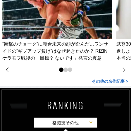
“衝撃のチョーク”に朝倉未来の顔が歪んだ…ワンサ
武尊3
イドの“ギブアップ負け”はなぜ起きたのか？ RIZIN
退しよ
ケラモフ戦後の「目標？ ないです」発言の真意
本当の
その他の名作記事 >
RANKING
格闘技その他