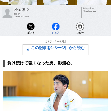
photograph by
松原孝臣
Takuya Sugiyama
text by
Takaomi Matsubara
ポスト
シェア
コピー
3
/3
ページ目
この記事を1ページ目から読む
負け続けて強くなった男、影浦心。