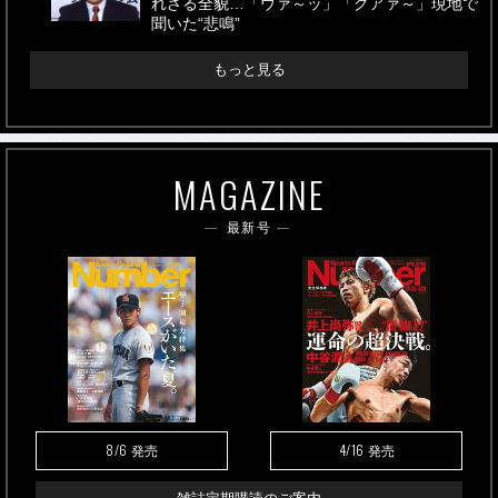
れざる全貌…「ウァ～ッ」「グアァ～」現地で
聞いた“悲鳴”
もっと見る
MAGAZINE
最新号
8/6
4/16
発売
発売