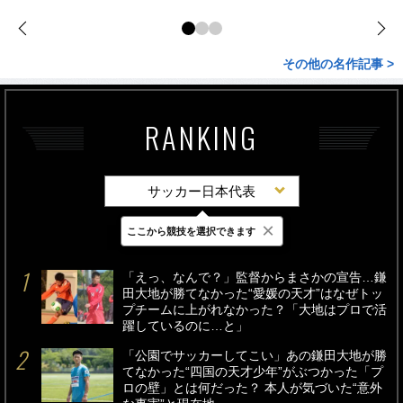
その他の名作記事 >
RANKING
サッカー日本代表
×
ここから競技を選択できます
最新
24時間
週間
「えっ、なんで？」監督からまさかの宣告…鎌
田大地が勝てなかった“愛媛の天才”はなぜトッ
プチームに上がれなかった？「大地はプロで活
躍しているのに…と」
「公園でサッカーしてこい」あの鎌田大地が勝
てなかった“四国の天才少年”がぶつかった「プ
ロの壁」とは何だった？ 本人が気づいた“意外