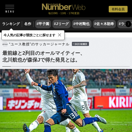
有料会員
毎日6時・11時・17時更新
ランキング
名作
#甲子園
#Jリーグ
#中村剛也
#佐々木朗希
#ラグ
〉
×
今人気の記事が競技ごとに探せます
サッカー
サッカー日本代表
“ユース教授”のサッカージャーナル
BACK NUMBER
最前線と2列目のオールマイティー、
北川航也が森保Jで得た発見とは。