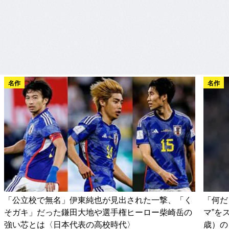
名作
名作
「公立校で無名」伊東純也が見出された一撃、「く
「何だ
そガキ」だった鎌田大地や選手権ヒーロー柴崎岳の
マ”を
強い芯とは〈日本代表の高校時代〉
歳）の