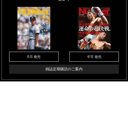
8/6
4/16
発売
発売
雑誌定期購読のご案内