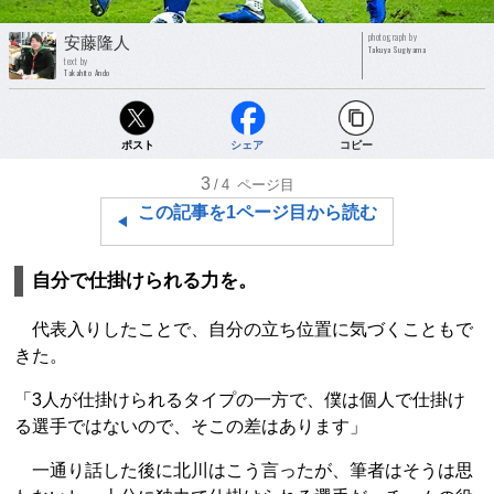
photograph by
安藤隆人
Takuya Sugiyama
text by
Takahito Ando
ポスト
シェア
コピー
3
/4
ページ目
この記事を1ページ目から読む
自分で仕掛けられる力を。
代表入りしたことで、自分の立ち位置に気づくこともで
きた。
「3人が仕掛けられるタイプの一方で、僕は個人で仕掛け
る選手ではないので、そこの差はあります」
一通り話した後に北川はこう言ったが、筆者はそうは思