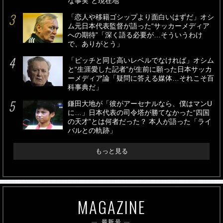
な事実”と現在地
「恋人や移籍ゴシップより面白いはずだ」オシ
ム元日本代表監督が語った“サッカーメディア
への期待”「深く語る必要が…そういうわけ
で、ありがとう」
「ピッチと同じ高いレベルでなければ」オシム
と“生涯愛した記者”が生前に願った日本サッカ
ーメディア論「疑問に答える媒体…それこそ百
科事典だ」
鎌田大地が「彼がアーセナルなら、僕はマンU
に…」日本代表の司令塔が勝てなかった“四国
の天才”とは何者だった？ 本人が語った「ライ
バルとの軌跡」
もっと見る
MAGAZINE
最新号