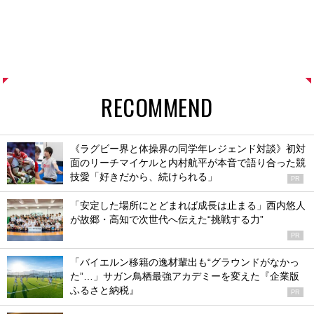
RECOMMEND
《ラグビー界と体操界の同学年レジェンド対談》初対
面のリーチマイケルと内村航平が本音で語り合った競
技愛「好きだから、続けられる」
PR
「安定した場所にとどまれば成長は止まる」西内悠人
が故郷・高知で次世代へ伝えた“挑戦する力”
PR
「バイエルン移籍の逸材輩出も“グラウンドがなかっ
た”…」サガン鳥栖最強アカデミーを変えた『企業版
ふるさと納税』
PR