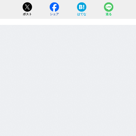
ポスト
シェア
はてな
送る