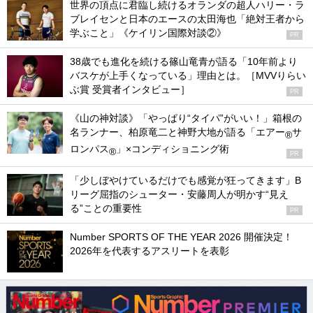
世界の頂点に君臨し続けるオランダの超人ハリー・ラ
ブレイセンと日本のエースの太田海也「絶対王者から
学ぶこと」《ケイリン国際対談②》
PR
38歳でも進化を続ける篠山竜青が語る「10年前より
バスケが上手くなっている」理由とは。［MVVりらい
ぶ賞 受賞者インタビュー］
PR
《山の神対談》「やっぱり“タイパ”がいい！」箱根の
名ランナー、柏原竜二と神野大地が語る「エアー
サ
®
ロンパス
」×コンディショニング術
®
PR
「少しぼやけているだけでも感覚が狂ってきます」B
リーグ屈指のシューター・安藤周人が明かす“見え
る”ことの重要性
PR
Number SPORTS OF THE YEAR 2026 開催決定！
2026年を代表するアスリートを表彰