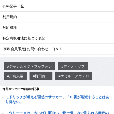
有料記事一覧
利用規約
対応機種
特定商取引法に基づく表記
[有料会員限定] お問い合わせ・Ｑ＆Ａ
#ジャンルイジ・ブッフォン
#ディノ・ゾフ
#川島永嗣
#権田修一
#エミル・アウデロ
海外サッカーの前後の記事
モドリッチが考える理想のサッカー。「10番が消滅することはあ
り得ない」
モウリーニョは、やっぱり面白い。愛と憎しみで彩られる稀代の