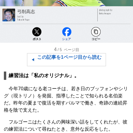
photograph by
弓削高志
Getty Images
text by
Takashi Yuge
ポスト
シェア
コピー
4
/5
ページ目
この記事を1ページ目から読む
練習法は「私のオリジナル」。
今年70歳になる老コーチは、若き日のブッフォンやシリ
グ（現トリノ）を発掘、指導したことで知られる名伯楽
だ。昨年の夏まで復活を期すパルマで働き、奇跡の連続昇
格を陰で支えた。
フルゴーニはたくさんの興味深い話をしてくれたが、彼
の練習法について尋ねたとき、意外な反応をした。