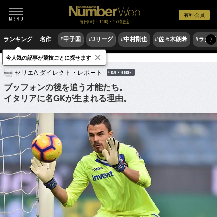
有料会員
毎日6時・11時・17時更新
ランキング
名作
#甲子園
#Jリーグ
#中村剛也
#佐々木朗希
#ラグ
〉
×
今人気の記事が競技ごとに探せます
サッカー
海外サッカー
セリエA
セリエA ダイレクト・レポート
BACK NUMBER
ブッフォンの後を追う才能たち。
イタリアに名GKが生まれる理由。