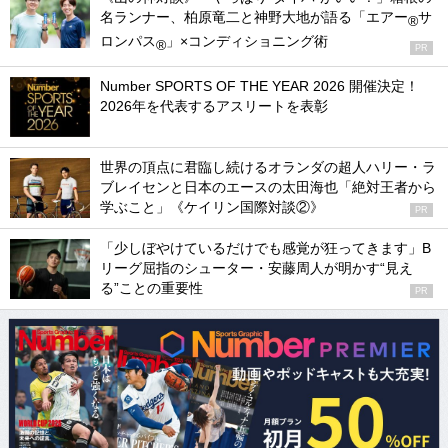
名ランナー、柏原竜二と神野大地が語る「エアー
サ
®
ロンパス
」×コンディショニング術
®
PR
Number SPORTS OF THE YEAR 2026 開催決定！
2026年を代表するアスリートを表彰
世界の頂点に君臨し続けるオランダの超人ハリー・ラ
ブレイセンと日本のエースの太田海也「絶対王者から
学ぶこと」《ケイリン国際対談②》
PR
「少しぼやけているだけでも感覚が狂ってきます」B
リーグ屈指のシューター・安藤周人が明かす“見え
る”ことの重要性
PR