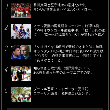
香川真司と堅守速攻の意外な相性。
マンUが世界王者バイエルンとドロー。
メッシ愛妻の両親経営スーパーに銃弾14発！
「W杯オウンゴール射殺事件」「数千万円の強
盗」…“南米の凶悪事件”に名手が狙われた真相
「シオガイを18億円で売却できるとは」敏腕
オランダ人TDが明かす日本代表FW“19歳で獲
得”ウラ話…W杯選出直後には「信頼してくれ
てありがとう、と」
知られざる欧州組・瀬戸貴幸がELへ。
2億円を蹴った男のルーマニアでの夢。
ブラジル悪童フットボーラー更生記。
ロマーリオ議員、名解説エジムンド。