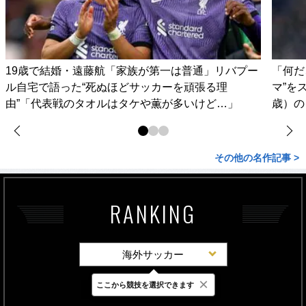
19歳で結婚・遠藤航「家族が第一は普通」リバプー
「何だ
ル自宅で語った“死ぬほどサッカーを頑張る理
マ”を
由”「代表戦のタオルはタケや薫が多いけど…」
歳）の
その他の名作記事 >
RANKING
海外サッカー
×
ここから競技を選択できます
最新
24時間
週間