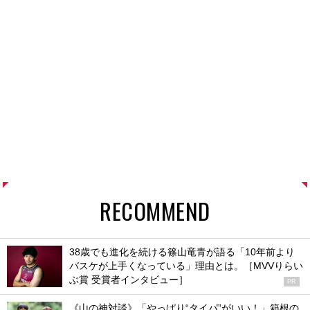
RECOMMEND
38歳でも進化を続ける篠山竜青が語る「10年前より
バスケが上手くなっている」理由とは。［MVVりらい
ぶ賞 受賞者インタビュー］
PR
《山の神対談》「やっぱり“タイパ”がいい！」箱根の