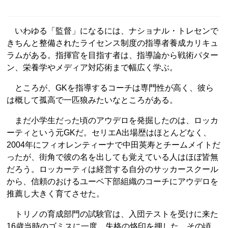
いわゆる「監督」になるには、ナショナル・トレセンで
きちんと整備されたライセンス制度の指導者養成カリキュ
ラムがある。指揮官を目指す者は、指導論から戦術パター
ン、栄養学やメディア対応術まで幅広く学ぶ。
ところが、GKを指導するコーチは専門性が高く、彼ら
は概して孤高で一匹狼みたいなところがある。
まだ小学生だった頃のアウデロを発掘したのは、ロッカ
ーティという元GKだ。セリエA出場歴はほとんどなく、
2004年にフィオレンティーナで中田英寿とチームメイトだ
ったが、街角で彼の名を出しても覚えている人はほぼ皆無
だろう。ロッカーティは経営する自分のサッカースクール
から、信頼のおけるユーベ下部組織のコーチにアウデロを
推薦し大きく育てさせた。
トリノの育成部門の試験官は、入団テストを受けに来た
16歳当時のゴミスに一度、失格の烙印を押した。その頃、