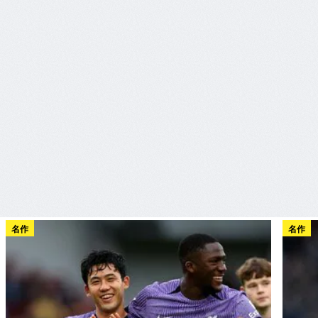
名作
名作