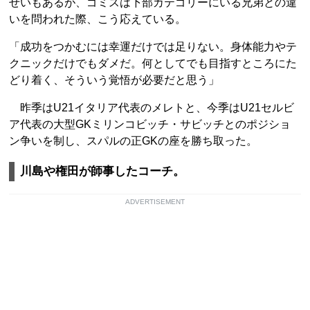
せいもあるが、ゴミスは下部カテゴリーにいる兄弟との違
いを問われた際、こう応えている。
「成功をつかむには幸運だけでは足りない。身体能力やテ
クニックだけでもダメだ。何としてでも目指すところにた
どり着く、そういう覚悟が必要だと思う」
昨季はU21イタリア代表のメレトと、今季はU21セルビ
ア代表の大型GKミリンコビッチ・サビッチとのポジショ
ン争いを制し、スパルの正GKの座を勝ち取った。
川島や権田が師事したコーチ。
ADVERTISEMENT