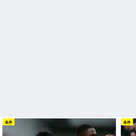
名作
名作