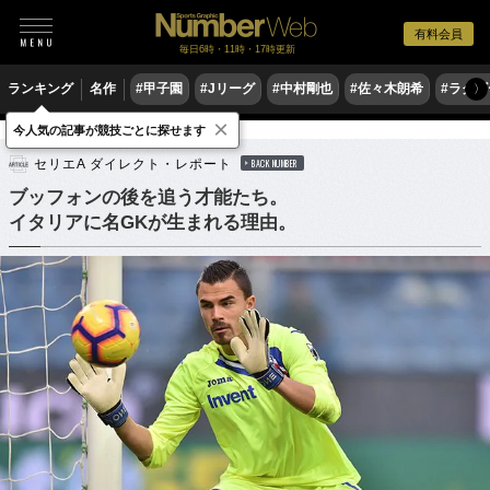
有料会員
毎日6時・11時・17時更新
ランキング
名作
#甲子園
#Jリーグ
#中村剛也
#佐々木朗希
#ラグ
〉
×
今人気の記事が競技ごとに探せます
サッカー
海外サッカー
セリエA
セリエA ダイレクト・レポート
BACK NUMBER
ブッフォンの後を追う才能たち。
イタリアに名GKが生まれる理由。