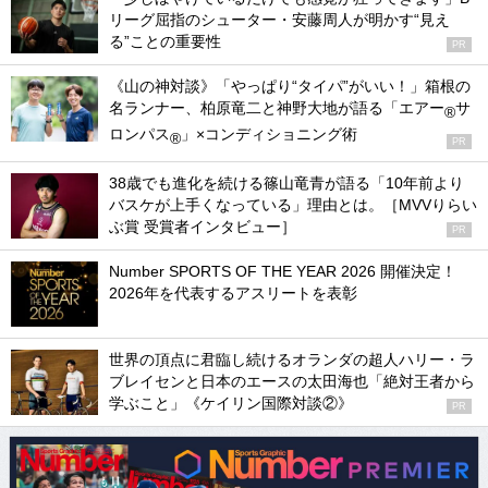
リーグ屈指のシューター・安藤周人が明かす“見え
る”ことの重要性
PR
《山の神対談》「やっぱり“タイパ”がいい！」箱根の
名ランナー、柏原竜二と神野大地が語る「エアー
サ
®
ロンパス
」×コンディショニング術
®
PR
38歳でも進化を続ける篠山竜青が語る「10年前より
バスケが上手くなっている」理由とは。［MVVりらい
ぶ賞 受賞者インタビュー］
PR
Number SPORTS OF THE YEAR 2026 開催決定！
2026年を代表するアスリートを表彰
世界の頂点に君臨し続けるオランダの超人ハリー・ラ
ブレイセンと日本のエースの太田海也「絶対王者から
学ぶこと」《ケイリン国際対談②》
PR