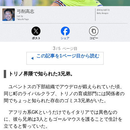
photograph by
弓削高志
Getty Images
text by
Takashi Yuge
ポスト
シェア
コピー
3
/5
ページ目
この記事を1ページ目から読む
トリノ界隈で知られた3兄弟。
ユベントスの下部組織でアウデロが鍛えられていた頃、
同じ町のライバルクラブ、トリノの育成部門には関係者の
間でちょっと知られた存在のゴミス3兄弟がいた。
アフリカ系GKというだけでもイタリアでは異色なの
に、彼ら兄弟は3人ともゴールマウスを護ることで生計を
立てると誓っていた。