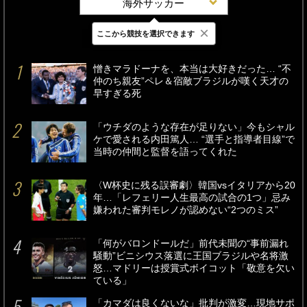
海外サッカー
×
ここから競技を選択できます
最新
24時間
週間
憎きマラドーナを、本当は大好きだった… “不
仲のち親友”ペレ＆宿敵ブラジルが嘆く天才の
早すぎる死
「ウチダのような存在が足りない」今もシャル
ケで愛される内田篤人… “選手と指導者目線”で
当時の仲間と監督を語ってくれた
〈W杯史に残る誤審劇〉韓国vsイタリアから20
年…「レフェリー人生最高の試合の1つ」忌み
嫌われた審判モレノが認めない“2つのミス”
「何がバロンドールだ」前代未聞の“事前漏れ
騒動”ビニシウス落選に王国ブラジルや名将激
怒…マドリーは授賞式ボイコット「敬意を欠い
ている」
「カマダは良くないな」批判が激変…現地サポ