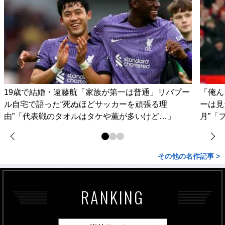
19歳で結婚・遠藤航「家族が第一は普通」リバプー
「俺ん
ル自宅で語った“死ぬほどサッカーを頑張る理
ーは見
由”「代表戦のタオルはタケや薫が多いけど…」
月”「
その他の名作記事 >
RANKING