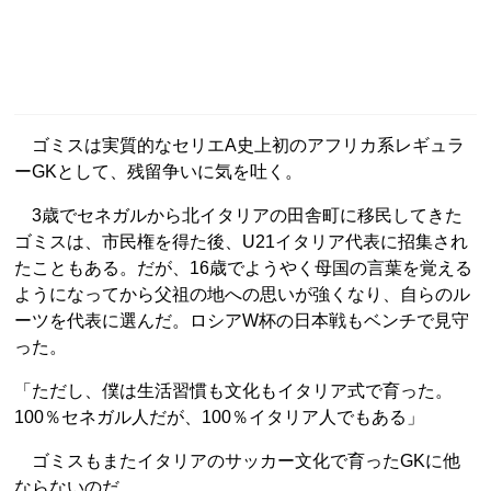
ゴミスは実質的なセリエA史上初のアフリカ系レギュラ
ーGKとして、残留争いに気を吐く。
3歳でセネガルから北イタリアの田舎町に移民してきた
ゴミスは、市民権を得た後、U21イタリア代表に招集され
たこともある。だが、16歳でようやく母国の言葉を覚える
ようになってから父祖の地への思いが強くなり、自らのル
ーツを代表に選んだ。ロシアW杯の日本戦もベンチで見守
った。
「ただし、僕は生活習慣も文化もイタリア式で育った。
100％セネガル人だが、100％イタリア人でもある」
ゴミスもまたイタリアのサッカー文化で育ったGKに他
ならないのだ。