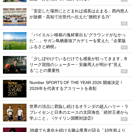
「安定した場所にとどまれば成長は止まる」西内悠人
が故郷・高知で次世代へ伝えた“挑戦する力”
PR
「バイエルン移籍の逸材輩出も“グラウンドがなかっ
た”…」サガン鳥栖最強アカデミーを変えた『企業版
ふるさと納税』
PR
「少しぼやけているだけでも感覚が狂ってきます」B
リーグ屈指のシューター・安藤周人が明かす“見え
る”ことの重要性
PR
Number SPORTS OF THE YEAR 2026 開催決定！
2026年を代表するアスリートを表彰
世界の頂点に君臨し続けるオランダの超人ハリー・ラ
ブレイセンと日本のエースの太田海也「絶対王者から
学ぶこと」《ケイリン国際対談②》
PR
38歳でも進化を続ける篠山竜青が語る「10年前より