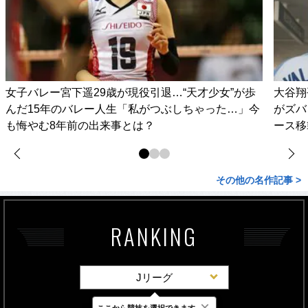
女子バレー宮下遥29歳が現役引退…“天才少女”が歩
大谷翔
んだ15年のバレー人生「私がつぶしちゃった…」今
がズバ
も悔やむ8年前の出来事とは？
ース移
その他の名作記事 >
RANKING
Jリーグ
×
ここから競技を選択できます