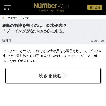
有料会員
毎日6時・11時・17時更新
サッカー
Jリーグ
鹿島の窮地を救うのは、鈴木優磨!?
「ブーイングがないのは心に来る」
池田博一
2018/05/04 17:00
ピッチの中と外で、これほど表情が異なる選手も珍しい。ピッチの
中では、最前線から相手DFを追いかけてチェイシング、マイボー
ルになればポストプレ...
続きを読む