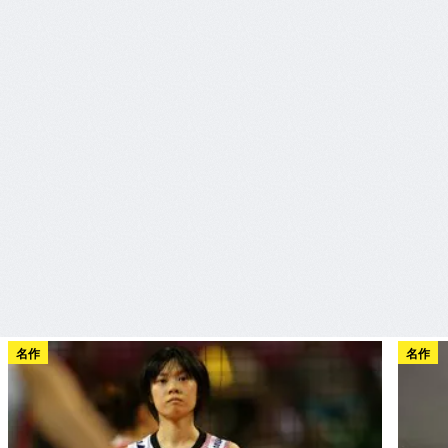
名作
名作