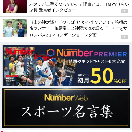
バスケが上手くなっている」理由とは。［MVVりらい
ぶ賞 受賞者インタビュー］
PR
《山の神対談》「やっぱり“タイパ”がいい！」箱根の
名ランナー、柏原竜二と神野大地が語る「エアー
サ
®
ロンパス
」×コンディショニング術
®
PR