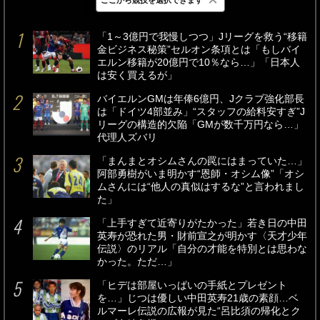
最新
24時間
週間
「1～3億円で我慢しつつ」Jリーグを救う“移籍
金ビジネス秘策”セルオン条項とは「もしバイ
エルン移籍が20億円で10％なら…」「日本人
は安く買えるが」
バイエルンGMは年俸6億円、Jクラブ強化部長
は「ドイツ4部並み」“スタッフの給料安すぎ”J
リーグの構造的欠陥「GMが数千万円なら…」
代理人ズバリ
「まんまとオシムさんの罠にはまっていた…」
阿部勇樹がいま明かす“恩師・オシム像”「オシ
ムさんには“他人の真似はするな”と言われまし
た」
「上手すぎて近寄りがたかった」若き日の中田
英寿が恐れた男・財前宣之が明かす〈天才少年
伝説〉のリアル「自分の才能を特別とは思わな
かった。ただ…」
「ヒデは部屋いっぱいの手紙とプレゼント
を…」じつは優しい中田英寿21歳の素顔…ベ
ルマーレ伝説の広報が見た“呂比須の帰化とク