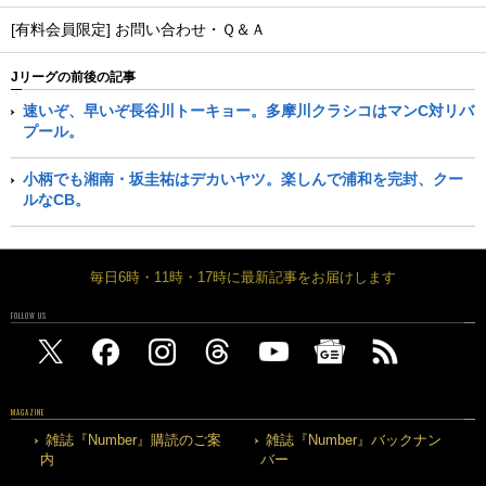
[有料会員限定] お問い合わせ・Ｑ＆Ａ
Jリーグの前後の記事
速いぞ、早いぞ長谷川トーキョー。多摩川クラシコはマンC対リバ
プール。
小柄でも湘南・坂圭祐はデカいヤツ。楽しんで浦和を完封、クー
ルなCB。
毎日6時・11時・17時に最新記事をお届けします
FOLLOW US
MAGAZINE
雑誌『Number』購読のご案
雑誌『Number』バックナン
内
バー