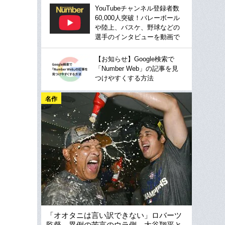
YouTubeチャンネル登録者数
60,000人突破！バレーボール
や陸上、バスケ、野球などの
選手のインタビューを動画で
【お知らせ】Google検索で
「Number Web」の記事を見
つけやすくする方法
名作
「オオタニは言い訳できない」ロバーツ
監督、異例の苦言のウラ側…大谷翔平と