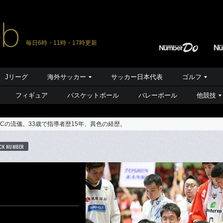
毎日6時・11時・17時更新
Jリーグ
海外サッカー
サッカー日本代表
ゴルフ
フィギュア
バスケットボール
バレーボール
他競技
Cの流儀。33歳で指導者歴15年、異色の経歴。
CK NUMBER