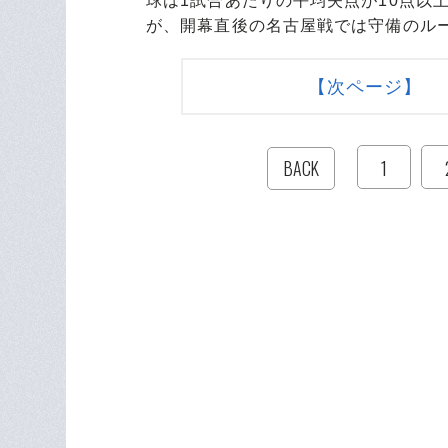
球は1試合あたりの平均失点が10点以
が、開幕直後の名古屋戦では守備のル
【次ページ】 
1
BACK