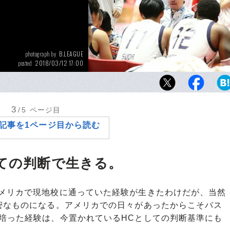
B.LEAGUE
photograph by
2018/03/12 17:00
posted
陸川章、小野秀二、アンタナス・シレイカ、
ィスマン、長谷川健志、ルカ・パヴィチェヴ
たるHCのもとで経験を積んだ。
3
/5
ページ目
記事を1ページ目から読む
しての判断で生きる。
メリカで現地校に通っていた経験が生きたわけだが、当然
密なものになる。アメリカでの日々があったからこそバス
培った経験は、今置かれているHCとしての判断基準にも