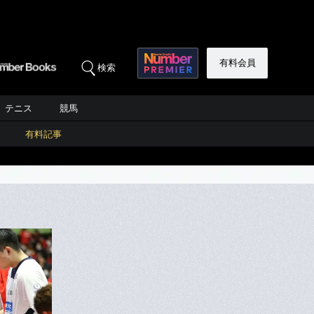
有料会員
検索
テニス
競馬
有料記事