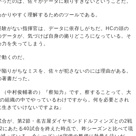
ったのは、佐々がデータに頼りすぎないということだ。
かりやすく理解するためのツールである。
験がない指揮官は、データに依存しがちだ。HCの頭の
のデータが、気づけば自身の拠りどころになっている。そ
心力を失ってしまう。
で動くのだ。
陥りがちなミスを、佐々が犯さないのには理由がある。
の著書だった。
。（中村俊輔著の）『察知力』です。察することって、大
つの組織の中でやっているわけですから。何を必要とされ
に生きていけないですよね」
合が、第2節・名古屋ダイヤモンドドルフィンズとの2戦
2にあたる40試合を終えた時点で、昨シーズンと比べて琉