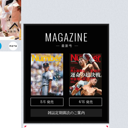
MAGAZINE
最新号
トーマス・ウ
ィッチら錚々
8/6
4/16
発売
発売
雑誌定期購読のご案内