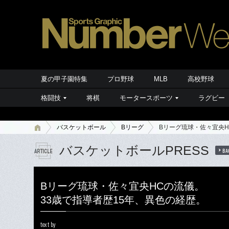
夏の甲子園特集
プロ野球
MLB
高校野球
格闘技
将棋
モータースポーツ
ラグビー
バスケットボール
Bリーグ
Bリーグ琉球・佐々宜央H
バスケットボールPRESS
BA
Bリーグ琉球・佐々宜央HCの流儀。
33歳で指導者歴15年、異色の経歴。
text by