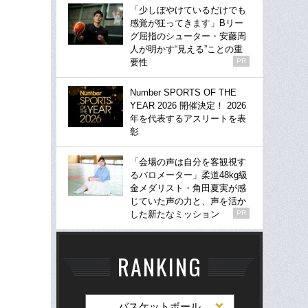
「少しぼやけているだけでも
感覚が狂ってきます」Bリー
グ屈指のシューター・安藤周
人が明かす“見える”ことの重
要性
PR
Number SPORTS OF THE
YEAR 2026 開催決定！ 2026
年を代表するアスリートを表
彰
「会場の声は自分を客観視す
るバロメーター」柔道48kg級
金メダリスト・角田夏実が感
じていた声の力と、声を活か
した新たなミッション
PR
RANKING
バスケットボール