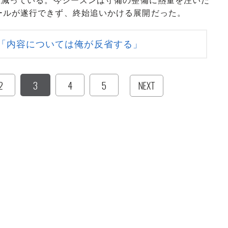
上減っている。今シーズンは守備の整備に熱量を注いだ
ールが遂行できず、終始追いかける展開だった。
「内容については俺が反省する」
2
3
4
5
NEXT