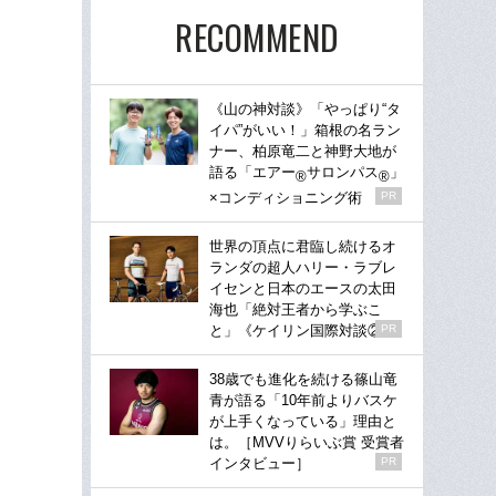
RECOMMEND
《山の神対談》「やっぱり“タ
イパ”がいい！」箱根の名ラン
ナー、柏原竜二と神野大地が
語る「エアー
サロンパス
」
®
®
×コンディショニング術
PR
世界の頂点に君臨し続けるオ
ランダの超人ハリー・ラブレ
イセンと日本のエースの太田
海也「絶対王者から学ぶこ
と」《ケイリン国際対談②》
PR
38歳でも進化を続ける篠山竜
青が語る「10年前よりバスケ
が上手くなっている」理由と
は。［MVVりらいぶ賞 受賞者
インタビュー］
PR