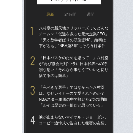
最新
24時間
週間
八村塁の新天地クリッパーズってどんな
「
チーム？「低迷を救った元大企業CEO」
が“
「天才数学者ばりの頭脳派HC」給料は
別
下がるも、“NBA第3章”にそろう好条件
捨
「日本バスケのためを思って…」八村塁
八
が“再び協会批判”ウラに日本代表への特
チー
別な想い「それなら来なくていいと切り
「
捨てるのは簡単」
下が
「完ぺきな選手」ではなかった八村塁
河村
は、なぜレイカーズで愛されたのか？
しい
NBAスター軍団の中で輝いた2つの理由
えて
「ルイは歴史の一部だと思っている」
こ
涙が止まらないマイケル・ジョーダン。
「
コービー追悼式で告白した秘密の友情。
た…
イミ