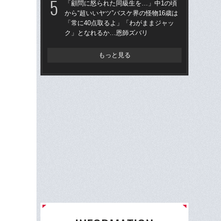
「顧問に怒られた同級生を…」中1の頃
「“
から“超いいヤツ”バスケ界の怪物16歳は
「常に40点取るよ」「わがままジャッ
八村
ク」となれるか…恩師ズバリ
「
が
と
もっと見る