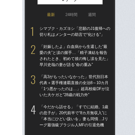
最新
24時間
週間
シマブク・カズヨシ「悲願のJ1復帰への
「
切り札はメンターの助言で“化ける”」
トを
顔…
「妊娠したよ」白血病から生還した“最
須の
愛の夫”と涙の握手…「精子凍結を報告
されたとき、初めて彼の悔し涙を見た」
イニ
早川史哉の妻が語る“命の重み”
入
で育
「高3がもったいなかった」世代別日本
〈
代表＋選手権連覇直後の全治8～10カ月
「1つ悪かったのは…」超高校級DFが泣
「妊
いた大ケガと“28歳の戦力外”
愛の
さ
「今だから話せる」「すでに結婚。1歳
早川
の息子が」20代前半で“8カ月無収入”に
「本当にひどい扱いを」妻も同情…Jリ
「昨
ーグ最強級ブラジル人MFの引退危機
まな
決め