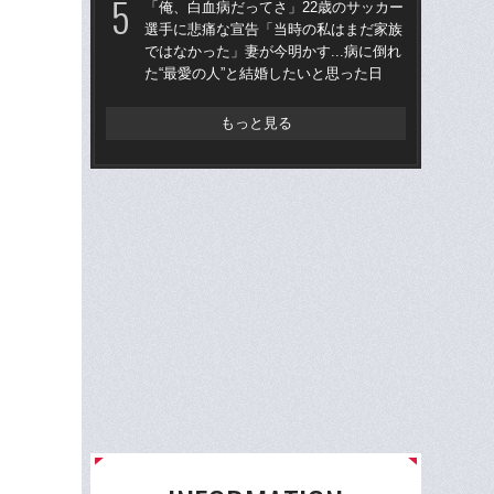
「俺、白血病だってさ」22歳のサッカー
年
選手に悲痛な宣告「当時の私はまだ家族
ではなかった」妻が今明かす...病に倒れ
「な
た“最愛の人”と結婚したいと思った日
った
きな
理人
もっと見る
た”