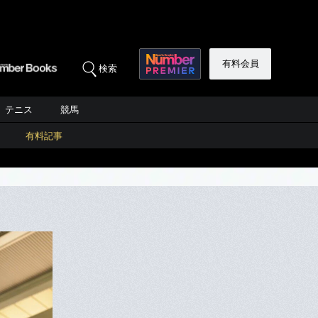
有料会員
検索
テニス
競馬
有料記事