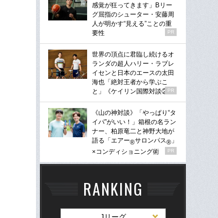
感覚が狂ってきます」Bリー
グ屈指のシューター・安藤周
人が明かす“見える”ことの重
要性
PR
世界の頂点に君臨し続けるオ
ランダの超人ハリー・ラブレ
イセンと日本のエースの太田
海也「絶対王者から学ぶこ
と」《ケイリン国際対談②》
PR
《山の神対談》「やっぱり“タ
イパ”がいい！」箱根の名ラン
ナー、柏原竜二と神野大地が
語る「エアー
サロンパス
」
®
®
×コンディショニング術
PR
RANKING
Jリーグ