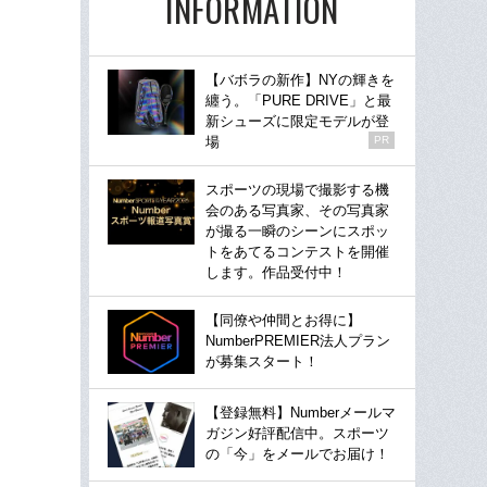
INFORMATION
【バボラの新作】NYの輝きを
纏う。「PURE DRIVE」と最
新シューズに限定モデルが登
場
PR
スポーツの現場で撮影する機
会のある写真家、その写真家
が撮る一瞬のシーンにスポッ
トをあてるコンテストを開催
します。作品受付中！
【同僚や仲間とお得に】
NumberPREMIER法人プラン
が募集スタート！
【登録無料】Numberメールマ
ガジン好評配信中。スポーツ
の「今」をメールでお届け！