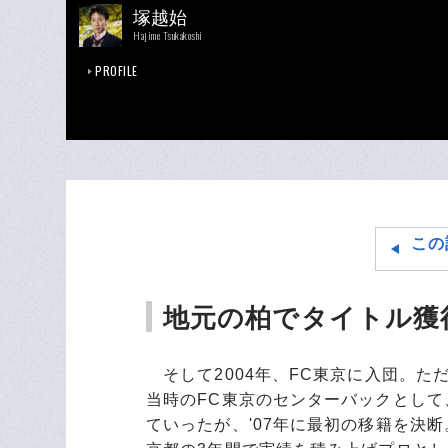
塚越始
Hajime Tsukakoshi
PROFILE
この
地元の柏でタイトル獲
そして2004年、FC東京に入団。た
当時のFC東京のセンターバックとし
ていったが、'07年に最初の移籍を決