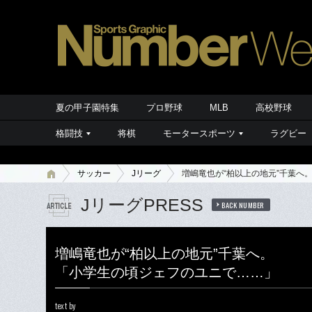
夏の甲子園特集
プロ野球
MLB
高校野球
格闘技
将棋
モータースポーツ
ラグビー
サッカー
Jリーグ
増嶋竜也が“柏以上の地元”千葉へ
JリーグPRESS
BACK NUMBER
増嶋竜也が“柏以上の地元”千葉へ。
「小学生の頃ジェフのユニで……」
text by