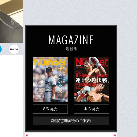
MAGAZINE
最新号
への大きな推
8/6
4/16
発売
発売
雑誌定期購読のご案内