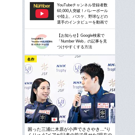
YouTubeチャンネル登録者数
60,000人突破！バレーボール
や陸上、バスケ、野球などの
選手のインタビューを動画で
【お知らせ】Google検索で
「Number Web」の記事を見
つけやすくする方法
名作
困った三浦に木原が小声でささやき…“り
くりゅう”ペアが記者の前で見せた“現在の