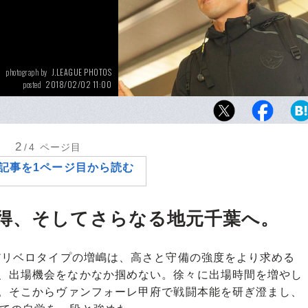
J.LEAGUE PHOTOS
photograph by
2018/02/02 11:00
posted
ジェフにとっても、増嶋竜也の加入はJ1昇格
進剤になるはずだ。
2
/4
ページ目
記事を1ページ目から読む
得、そしてさらなる地元千葉へ。
だリベロタイプの増嶋は、高さと守備の強度をより求める
て、出場機会をなかなか掴めない。徐々に出場時間を増やし
断。そこからヴァンフォーレ甲府で戦闘本能を研ぎ澄まし、