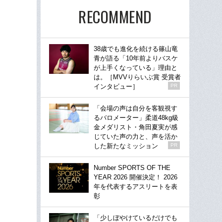
RECOMMEND
38歳でも進化を続ける篠山竜
青が語る「10年前よりバスケ
が上手くなっている」理由と
は。［MVVりらいぶ賞 受賞者
インタビュー］
PR
「会場の声は自分を客観視す
るバロメーター」柔道48kg級
金メダリスト・角田夏実が感
じていた声の力と、声を活か
した新たなミッション
PR
Number SPORTS OF THE
YEAR 2026 開催決定！ 2026
年を代表するアスリートを表
彰
「少しぼやけているだけでも