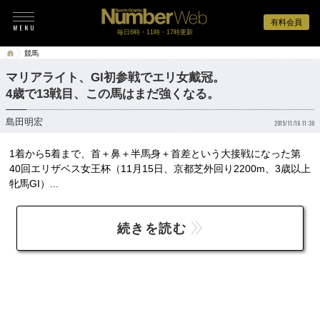
有料会員
毎日6時・11時・17時更新
競馬
マリアライト、GI初参戦でエリ女戴冠。
4歳で13戦目、この馬はまだ強くなる。
島田明宏
2015/11/16 11:30
1着から5着まで、首＋鼻＋半馬身＋首差という大接戦になった第
40回エリザベス女王杯（11月15日、京都芝外回り2200m、3歳以上
牝馬GI）...
続きを読む