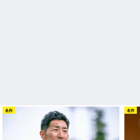
名作
名作