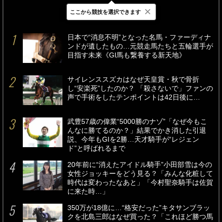
×
ここから競技を選択できます
最新
24時間
週間
日本で“消息不明”となった名馬・ファーディナ
ンドが遺したもの…元競走馬たちと五輪選手が
目指す未来《GI馬も繋養する新天地》
サイレンススズカはなぜ天皇賞・秋で骨折
し“安楽死”したのか？ 「殺さないで」ファンの
声で手術をしたテンポイントは42日後に…
武豊57歳の偉業“5000勝のナゾ”「なぜ今もこ
んなに勝てるのか？」結果でかき消した引退
説、今年もGIを2勝…天才騎手が“レジェン
ド”と呼ばれるまで
20年前に“消えたアイドル騎手”小田部雪は今の
女性ジョッキーをどう見る？「みんな化粧して
時代は変わったなあと」「今村聖奈騎手は佐賀
に来た時…」
350万が18億に…“格安だった”キタサンブラッ
クを北島三郎はなぜ買った？「これほど勝つ馬