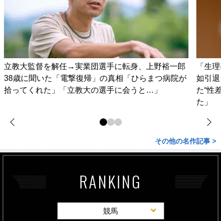
立教大監督を解任→実業団選手に転身、上野裕一郎
「生理
38歳に聞いた「電撃復帰」の真相「ひらまつ病院が
如引退
拾ってくれた」「立教大の選手に会うと…」
た“性
た」
その他の名作記事 >
RANKING
競馬