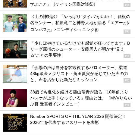
学ぶこと」《ケイリン国際対談②》
PR
《山の神対談》「やっぱり“タイパ”がいい！」箱根の
名ランナー、柏原竜二と神野大地が語る「エアー
サ
®
ロンパス
」×コンディショニング術
®
PR
「少しぼやけているだけでも感覚が狂ってきます」B
リーグ屈指のシューター・安藤周人が明かす“見え
る”ことの重要性
PR
「会場の声は自分を客観視するバロメーター」柔道
48kg級金メダリスト・角田夏実が感じていた声の力
と、声を活かした新たなミッション
PR
38歳でも進化を続ける篠山竜青が語る「10年前より
バスケが上手くなっている」理由とは。［MVVりらい
ぶ賞 受賞者インタビュー］
PR
Number SPORTS OF THE YEAR 2026 開催決定！
2026年を代表するアスリートを表彰