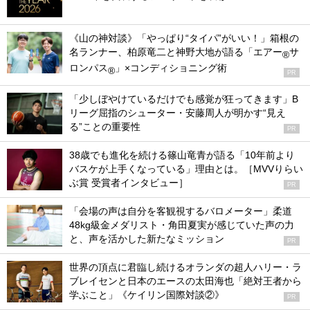
《山の神対談》「やっぱり“タイパ”がいい！」箱根の
名ランナー、柏原竜二と神野大地が語る「エアー
サ
®
ロンパス
」×コンディショニング術
®
PR
「少しぼやけているだけでも感覚が狂ってきます」B
リーグ屈指のシューター・安藤周人が明かす“見え
る”ことの重要性
PR
38歳でも進化を続ける篠山竜青が語る「10年前より
バスケが上手くなっている」理由とは。［MVVりらい
ぶ賞 受賞者インタビュー］
PR
「会場の声は自分を客観視するバロメーター」柔道
48kg級金メダリスト・角田夏実が感じていた声の力
と、声を活かした新たなミッション
PR
世界の頂点に君臨し続けるオランダの超人ハリー・ラ
ブレイセンと日本のエースの太田海也「絶対王者から
学ぶこと」《ケイリン国際対談②》
PR