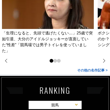
「生理になると、先頭で逃げたくない…」25歳で突
ボクシ
如引退、大分のアイドルジョッキーが直面してい
のか？
た“性差”「競馬場では男子トイレを使っていまし
シング
た」
その他の名作記事 >
RANKING
競馬