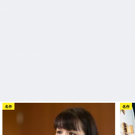
名作
名作