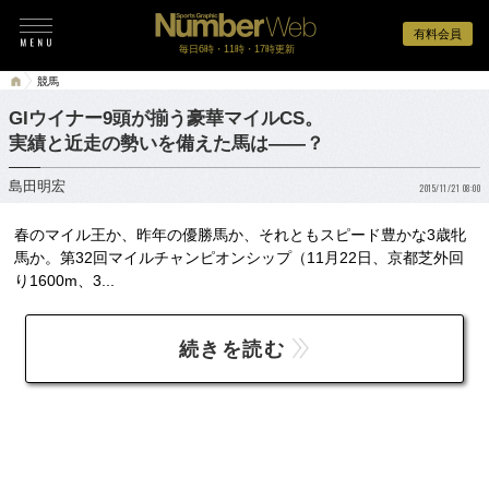
有料会員
毎日6時・11時・17時更新
競馬
GIウイナー9頭が揃う豪華マイルCS。
実績と近走の勢いを備えた馬は――？
島田明宏
2015/11/21 08:00
春のマイル王か、昨年の優勝馬か、それともスピード豊かな3歳牝
馬か。第32回マイルチャンピオンシップ（11月22日、京都芝外回
り1600m、3...
続きを読む