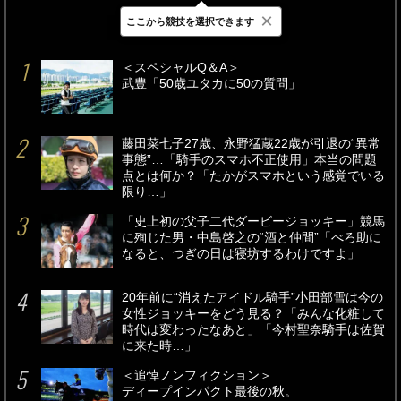
×
ここから競技を選択できます
最新
24時間
週間
＜スペシャルQ＆A＞
武豊「50歳ユタカに50の質問」
藤田菜七子27歳、永野猛蔵22歳が引退の“異常
事態”…「騎手のスマホ不正使用」本当の問題
点とは何か？「たかがスマホという感覚でいる
限り…」
「史上初の父子二代ダービージョッキー」競馬
に殉じた男・中島啓之の“酒と仲間”「べろ助に
なると、つぎの日は寝坊するわけですよ」
20年前に“消えたアイドル騎手”小田部雪は今の
女性ジョッキーをどう見る？「みんな化粧して
時代は変わったなあと」「今村聖奈騎手は佐賀
に来た時…」
＜追悼ノンフィクション＞
ディープインパクト最後の秋。