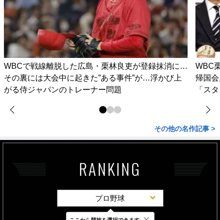
WBCで戦線離脱した広島・栗林良吏が登録抹消に…
WBC
その裏には大会中に起きた”ある事件”が…浮かび上
帰国会
がる侍ジャパンのトレーナー問題
「スタ
その他の名作記事 >
RANKING
プロ野球
×
ここから競技を選択できます