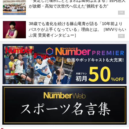
「安定した場所にとどまれば成長は止まる」西内悠人
が故郷・高知で次世代へ伝えた“挑戦する力”
PR
38歳でも進化を続ける篠山竜青が語る「10年前より
バスケが上手くなっている」理由とは。［MVVりらい
ぶ賞 受賞者インタビュー］
PR