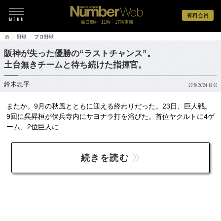
有料会員
毎日6時・11時・17時更新
野球
プロ野球
阪神が失った優勝の“ラストチャンス”。
土台無きチームと待ち続けた指揮官。
鈴木忠平
2015/09/24 12:00
またか。9月の秋風とともに迎える終わりだった。23日、巨人戦。
9回に呉昇桓が伏兵寺内にサヨナラ打を浴びた。首位ヤクルトに4ゲ
ーム、2位巨人に...
続きを読む