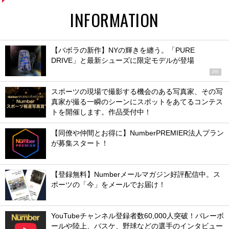
INFORMATION
【バボラの新作】NYの輝きを纏う。「PURE
DRIVE」と最新シューズに限定モデルが登場
PR
スポーツの現場で撮影する機会のある写真家、その写
真家が撮る一瞬のシーンにスポットをあてるコンテス
トを開催します。作品受付中！
【同僚や仲間とお得に】NumberPREMIER法人プラン
が募集スタート！
【登録無料】Numberメールマガジン好評配信中。ス
ポーツの「今」をメールでお届け！
YouTubeチャンネル登録者数60,000人突破！バレーボ
ールや陸上、バスケ、野球などの選手のインタビュー