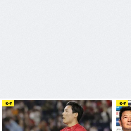
名作
名作