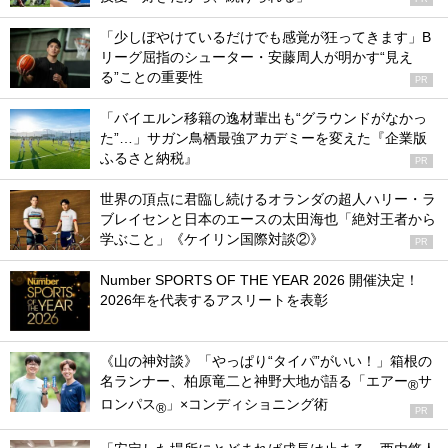
「少しぼやけているだけでも感覚が狂ってきます」B
リーグ屈指のシューター・安藤周人が明かす“見え
る”ことの重要性
PR
「バイエルン移籍の逸材輩出も“グラウンドがなかっ
た”…」サガン鳥栖最強アカデミーを変えた『企業版
ふるさと納税』
PR
世界の頂点に君臨し続けるオランダの超人ハリー・ラ
ブレイセンと日本のエースの太田海也「絶対王者から
学ぶこと」《ケイリン国際対談②》
PR
Number SPORTS OF THE YEAR 2026 開催決定！
2026年を代表するアスリートを表彰
《山の神対談》「やっぱり“タイパ”がいい！」箱根の
名ランナー、柏原竜二と神野大地が語る「エアー
サ
®
ロンパス
」×コンディショニング術
®
PR