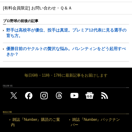
[有料会員限定] お問い合わせ・Ｑ＆Ａ
プロ野球の前後の記事
野手は高校卒が優位、投手は真逆。プレミア12代表に見る選手の
育ち方。
優勝目前のヤクルトの贅沢な悩み。バレンティンをどう起用すべ
きか？
毎日6時・11時・17時に最新記事をお届けします
FOLLOW US
MAGAZINE
雑誌『Number』購読のご案
雑誌『Number』バックナン
内
バー