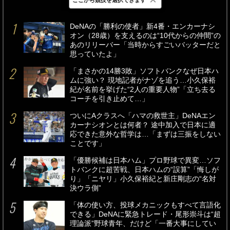
最新
24時間
週間
DeNAの「勝利の使者」新4番・エンカーナシ
オン（28歳）を支えるのは“10代からの仲間”の
あのリリーバー「当時からすごいバッターだと
思っていたよ」
「まさかの14勝3敗」ソフトバンクなぜ日本ハ
ムに強い？ 現地記者がナゾを追う…小久保裕
紀が名前を挙げた“2人の重要人物”「立ち去る
コーチを引き止めて…」
ついにAクラスへ「ハマの救世主」DeNAエン
カーナシオンとは何者？ 途中加入で日本に適
応できた意外な哲学は…「まずは三振をしない
ことです」
「優勝候補は日本ハム」プロ野球で異変…ソフ
トバンクに超苦戦、日本ハムの“誤算”「悔しが
り」「ニヤリ」小久保裕紀と新庄剛志の“名対
決ウラ側”
「体の使い方、投球メカニックもすべて言語化
できる」DeNAに緊急トレード・尾形崇斗は“超
理論派”野球青年、だけど「一番大事にしてい