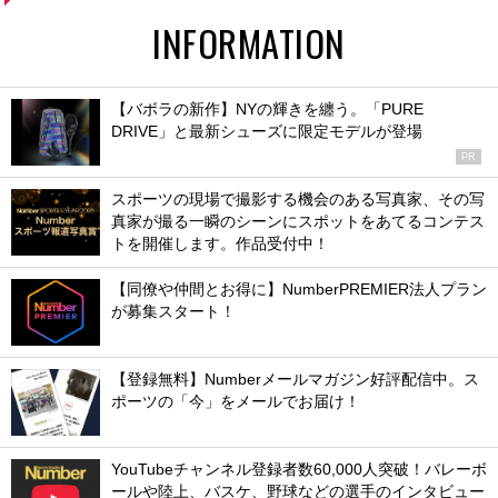
INFORMATION
【バボラの新作】NYの輝きを纏う。「PURE
DRIVE」と最新シューズに限定モデルが登場
PR
スポーツの現場で撮影する機会のある写真家、その写
真家が撮る一瞬のシーンにスポットをあてるコンテス
トを開催します。作品受付中！
【同僚や仲間とお得に】NumberPREMIER法人プラン
が募集スタート！
【登録無料】Numberメールマガジン好評配信中。ス
ポーツの「今」をメールでお届け！
YouTubeチャンネル登録者数60,000人突破！バレーボ
ールや陸上、バスケ、野球などの選手のインタビュー