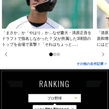
「まさか」か「やはり」か…なぜ慶大・清原正吾を
「清原
ドラフトで指名しなかった？ 父が所属した3球団の
原和博
トップを会場で直撃！「それはちょっと…」
にはど
その他の名作記事 >
RANKING
プロ野球
×
ここから競技を選択できます