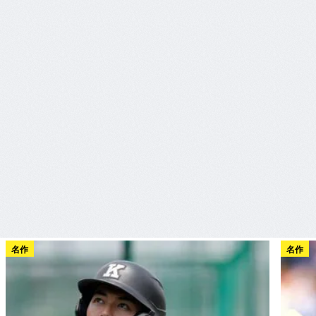
名作
名作