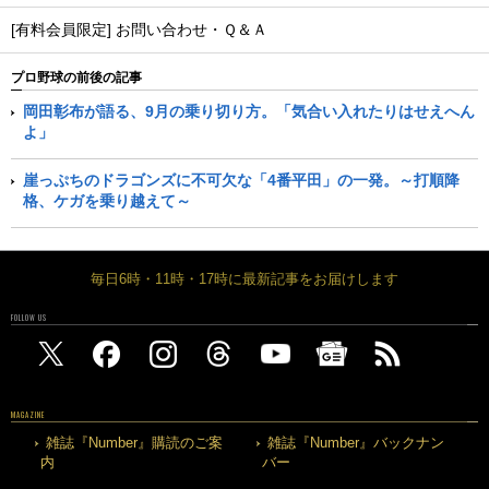
[有料会員限定] お問い合わせ・Ｑ＆Ａ
プロ野球の前後の記事
岡田彰布が語る、9月の乗り切り方。「気合い入れたりはせえへん
よ」
崖っぷちのドラゴンズに不可欠な「4番平田」の一発。～打順降
格、ケガを乗り越えて～
毎日6時・11時・17時に最新記事をお届けします
FOLLOW US
MAGAZINE
雑誌『Number』購読のご案
雑誌『Number』バックナン
内
バー