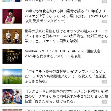
®
PR
38歳でも進化を続ける篠山竜青が語る「10年前より
バスケが上手くなっている」理由とは。［MVVりらい
ぶ賞 受賞者インタビュー］
PR
世界の頂点に君臨し続けるオランダの超人ハリー・ラ
ブレイセンと日本のエースの太田海也「絶対王者から
学ぶこと」《ケイリン国際対談②》
PR
Number SPORTS OF THE YEAR 2026 開催決定！
2026年を代表するアスリートを表彰
「バイエルン移籍の逸材輩出も“グラウンドがなかっ
た”…」サガン鳥栖最強アカデミーを変えた『企業版
ふるさと納税』
PR
《ラグビー界と体操界の同学年レジェンド対談》初対
面のリーチマイケルと内村航平が本音で語り合った競
技愛「好きだから、続けられる」
PR