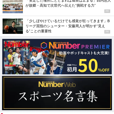
「安定した場所にとどまれば成長は止まる」西内悠人
が故郷・高知で次世代へ伝えた“挑戦する力”
PR
「少しぼやけているだけでも感覚が狂ってきます」B
リーグ屈指のシューター・安藤周人が明かす“見え
る”ことの重要性
PR