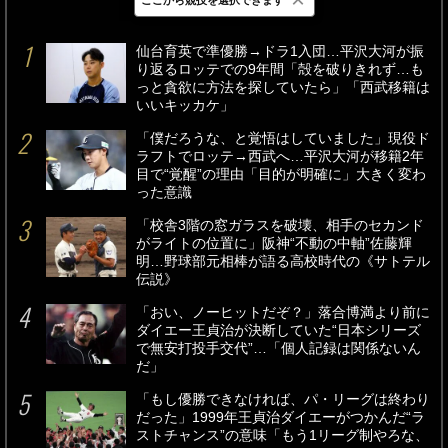
最新
24時間
週間
仙台育英で準優勝→ドラ1入団…平沢大河が振
り返るロッテでの9年間「殻を破りきれず…も
っと貪欲に方法を探していたら」「西武移籍は
いいキッカケ」
「僕だろうな、と覚悟はしていました」現役ド
ラフトでロッテ→西武へ…平沢大河が移籍2年
目で“覚醒”の理由「目的が明確に」大きく変わ
った意識
「校舎3階の窓ガラスを破壊、相手のセカンド
がライトの位置に」阪神“不動の中軸”佐藤輝
明…野球部元相棒が語る高校時代の《サトテル
伝説》
「おい、ノーヒットだぞ？」落合博満より前に
ダイエー王貞治が決断していた“日本シリーズ
で無安打投手交代”…「個人記録は関係ないん
だ」
「もし優勝できなければ、パ・リーグは終わり
だった」1999年王貞治ダイエーがつかんだ“ラ
ストチャンス”の意味「もう1リーグ制やろな、