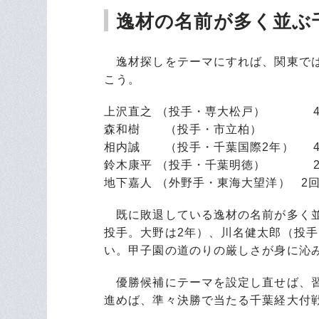
逸材の名前が多く並ぶ
逸材探しをテーマにすれば、関東では
こう。
上沢直之 （投手・専大松戸） 4
森和樹 （投手・市立柏） 
相内誠 （投手・千葉国際2年） 4
鈴木康平 （投手・千葉明徳） 2
地下嘉人 （外野手・東海大望洋） 2
既に敗退している逸材の名前が多く並
投手。大野は2年）、川名健太郎（投
い。甲子園の道のりの厳しさが身に沁
優勝候補にテーマを設定し直せば、習
進めば、準々決勝で当たる千葉経大付