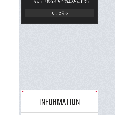
ない」「勉強する習慣は絶対に必要」
流
もっと見る
INFORMATION