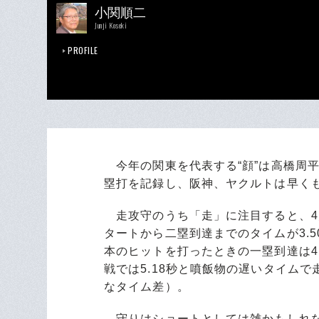
小関順二
Junji Koseki
PROFILE
今年の関東を代表する“顔”は高橋周平
塁打を記録し、阪神、ヤクルトは早く
走攻守のうち「走」に注目すると、4
タートから二塁到達までのタイムが3.5
本のヒットを打ったときの一塁到達は4.
戦では5.18秒と噴飯物の遅いタイムで
なタイム差）。
守りはショートとしては雑かもしれな