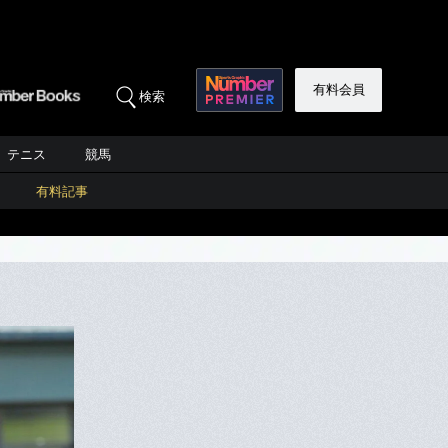
有料会員
検索
テニス
競馬
有料記事