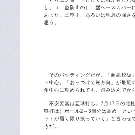
し、（二盗防止の）二塁ベースカバー
あった。三塁手、あるいは地肩の強さ
思う。
そのバッティングだが、「超高校級」
ト中心。「おっつけて逆方向」が最近
角中心に攻められても、踏み込んでか
不安要素は悪球打ち。7月17日の北
塁打は）ボール2～3個分は高め」と
ットが届く限り振っていく」と言わせ
うだ。