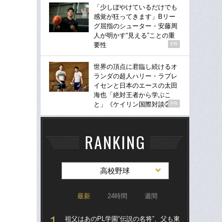
「少しぼやけているだけでも
感覚が狂ってきます」Bリー
グ屈指のシューター・安藤周
人が明かす“見える”ことの重
要性
PR
世界の頂点に君臨し続けるオ
ランダの超人ハリー・ラブレ
イセンと日本のエースの太田
海也「絶対王者から学ぶこ
と」《ケイリン国際対談②》
PR
RANKING
高校野球
最新
24時間
週間
祖父はあのPL学園“伝説の名将”、父も東
祖父