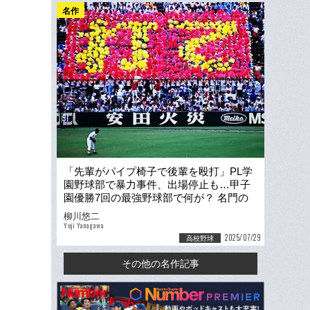
名作
「先輩がパイプ椅子で後輩を殴打」PL学
園野球部で暴力事件、出場停止も…甲子
園優勝7回の最強野球部で何が？ 名門の
崩壊がはじまった日
柳川悠二
Yuji Yanagawa
2025/07/29
高校野球
その他の名作記事