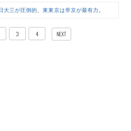
日大三が圧倒的、東東京は帝京が最有力。
3
4
NEXT