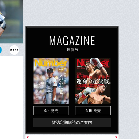
MAGAZINE
最新号
のショート、
がそうだった
とも多い
8/6
4/16
発売
発売
雑誌定期購読のご案内