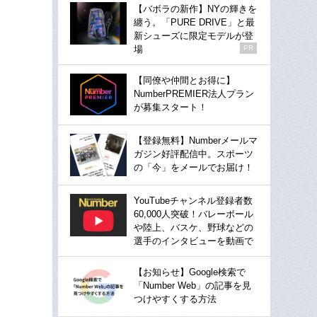
【バボラの新作】NYの輝きを
纏う。「PURE DRIVE」と最
新シューズに限定モデルが登
場
PR
【同僚や仲間とお得に】
NumberPREMIER法人プラン
が募集スタート！
【登録無料】Numberメールマ
ガジン好評配信中。スポーツ
の「今」をメールでお届け！
YouTubeチャンネル登録者数
60,000人突破！バレーボール
や陸上、バスケ、野球などの
選手のインタビューを動画で
【お知らせ】Google検索で
「Number Web」の記事を見
つけやすくする方法