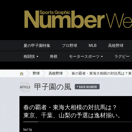
夏の甲子園特集
プロ野球
MLB
高校野球
格闘技
将棋
モータースポーツ
ラグビー
野球
高校野球
春の覇者・東海大相模の対抗馬は？東
甲子園の風
BACK NUMBER
春の覇者・東海大相模の対抗馬は？
東京、千葉、山梨の予選は逸材揃い。
text by