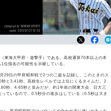
NIKKAN SPORTS
photograph by
2011/07/21 10:30
posted
高校球界で圧倒的な存在感を示す東海大甲府
高橋周平。かつて、星稜高校時代の松井秀喜
ように、勝負の場面では四球で避けられるこ
（東海大甲府・遊撃手）である。高校通算70本以上の本
も1位指名の可能性を示唆している。
月29日の甲府昭和戦で2つの二盗を記録し、このときのス
0秒と3.41秒。高校生レベルでは上位にくるタイムだ。2
60秒、4.65秒と並みだが、約1年前の関東大会、日大三
走っているので、0.5秒分の進歩はしている（0.5秒は大き
い。甲府昭和戦ではバウンドの合わせ方に迷いがあった