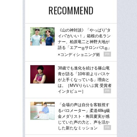
RECOMMEND
《山の神対談》「やっぱり“タ
イパ”がいい！」箱根の名ラン
ナー、柏原竜二と神野大地が
語る「エアー
サロンパス
」
®
®
×コンディショニング術
PR
38歳でも進化を続ける篠山竜
青が語る「10年前よりバスケ
が上手くなっている」理由と
は。［MVVりらいぶ賞 受賞者
インタビュー］
PR
「会場の声は自分を客観視す
るバロメーター」柔道48kg級
金メダリスト・角田夏実が感
じていた声の力と、声を活か
した新たなミッション
PR