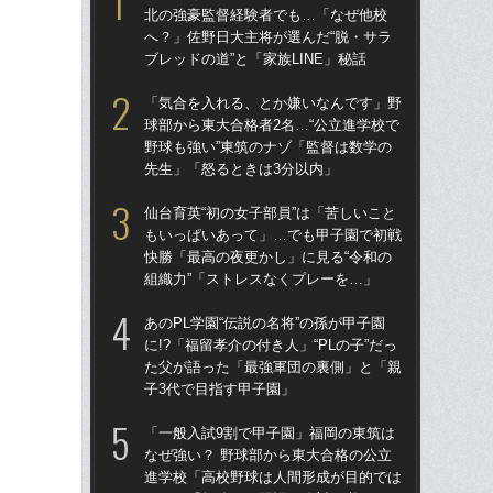
北の強豪監督経験者でも…「なぜ他校
北
へ？」佐野日大主将が選んだ“脱・サラ
へ？
ブレッドの道”と「家族LINE」秘話
ブレ
「気合を入れる、とか嫌いなんです」野
「
球部から東大合格者2名…“公立進学校で
球部
野球も強い”東筑のナゾ「監督は数学の
野球
先生」「怒るときは3分以内」
先
仙台育英“初の女子部員”は「苦しいこと
「
もいっぱいあって」…でも甲子園で初戦
なぜ
快勝「最高の夜更かし」に見る“令和の
進
組織力”「ストレスなくプレーを…」
な
あのPL学園“伝説の名将”の孫が甲子園
あの
に!?「福留孝介の付き人」“PLの子”だっ
に!
た父が語った「最強軍団の裏側」と「親
た
子3代で目指す甲子園」
子3
「一般入試9割で甲子園」福岡の東筑は
福岡
なぜ強い？ 野球部から東大合格の公立
ぜ地
進学校「高校野球は人間形成が目的では
は