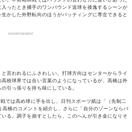
に入ったとき捕手のワンバウンド送球を後逸するシーンが
を生かした外野転向のほうがバッティングに専念できると
ADVERTISEMENT
と言われるにふさわしい。打球方向はセンターからライ
の高校球界では合い言葉のようになっているが、高橋は外
らの引っ張りを持ち味にしている。
杜戦では高め球に手を出し、日刊スポーツ紙は「（先制二
いう高橋のコメントを紹介し、さらに「自分のゾーンならバ
ている。調子を崩すとしたら、このへんが引き金になりそ