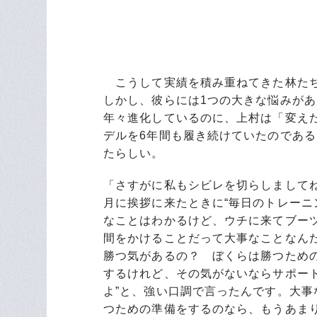
こうして実績を積み重ねてきた林たち
しかし、彼らには1つの大きな悩みが
年々進化しているのに、上村は「変えた
デルを6年間も履き続けていたのであ
たらしい。
「さすがに私もシビレを切らしましてね。
月に挨拶に来たときに“毎日のトレーニ
なことはわかるけど、ウチに来てブー
間をかけることだって大事なことなん
勝つ気があるの？ ぼくらは勝つため
するけれど、その気がないならサポー
よ”と、強い口調で言ったんです。大事
つための準備をするのなら、もうあま