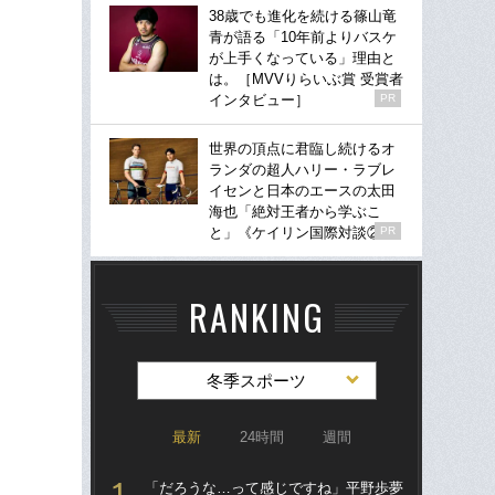
38歳でも進化を続ける篠山竜
青が語る「10年前よりバスケ
が上手くなっている」理由と
は。［MVVりらいぶ賞 受賞者
インタビュー］
PR
世界の頂点に君臨し続けるオ
ランダの超人ハリー・ラブレ
イセンと日本のエースの太田
海也「絶対王者から学ぶこ
と」《ケイリン国際対談②》
PR
RANKING
冬季スポーツ
最新
24時間
週間
「だろうな…って感じですね」平野歩夢
國