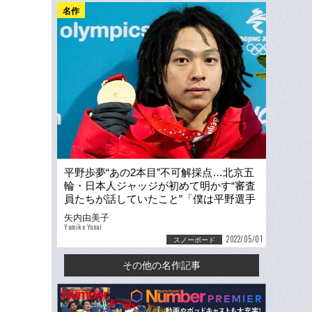
名作
平野歩夢“あの2本目”不可解採点…北京五
輪・日本人ジャッジが初めて明かす“審査
員たちが話していたこと”「僕は平野選手
を上にしましたが…」
矢内由美子
Yumiko Yanai
2022/05/01
スノーボード
その他の名作記事