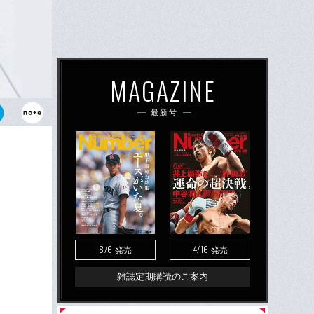
MAGAZINE
最新号
8/6
4/16
発売
発売
雑誌定期購読のご案内