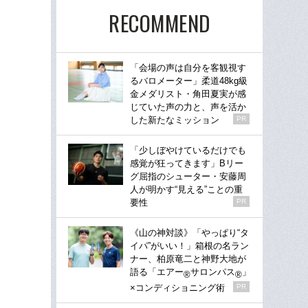
RECOMMEND
「会場の声は自分を客観視す
るバロメーター」柔道48kg級
金メダリスト・角田夏実が感
じていた声の力と、声を活か
した新たなミッション
PR
「少しぼやけているだけでも
感覚が狂ってきます」Bリー
グ屈指のシューター・安藤周
人が明かす“見える”ことの重
要性
PR
《山の神対談》「やっぱり“タ
イパ”がいい！」箱根の名ラン
ナー、柏原竜二と神野大地が
語る「エアー
サロンパス
」
®
®
×コンディショニング術
PR