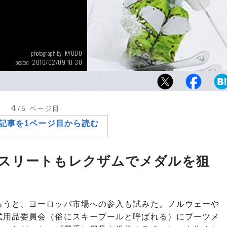
KYODO
photograph by
2010/02/09 10:30
posted
4
/5
ページ目
記事を1ページ目から読む
スリートもレクザムでメダルを狙
うと、ヨーロッパ市場への参入も試みた。ノルウェーや
式用品委員会（俗にスキープールと呼ばれる）にブーツメ