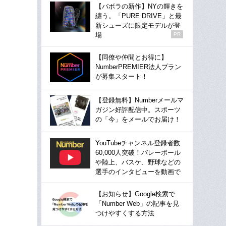
【バボラの新作】NYの輝きを
纏う。「PURE DRIVE」と最
新シューズに限定モデルが登
場
PR
【同僚や仲間とお得に】
NumberPREMIER法人プラン
が募集スタート！
【登録無料】Numberメールマ
ガジン好評配信中。スポーツ
の「今」をメールでお届け！
YouTubeチャンネル登録者数
60,000人突破！バレーボール
や陸上、バスケ、野球などの
選手のインタビューを動画で
【お知らせ】Google検索で
「Number Web」の記事を見
つけやすくする方法