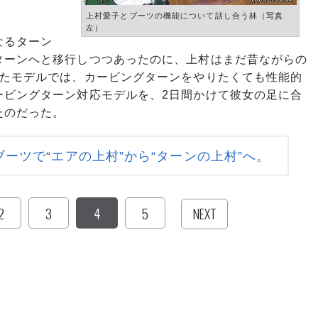
上村愛子とブーツの機能について話し合う林（写真
左）
なるターン
ターンへと移行しつつあったのに、上村はまだ昔ながらの
ったモデルでは、カービングターンをやりたくても性能的
ービングターン対応モデルを、2日間かけて彼女の足に合
たのだった。
ーツで“エアの上村”から“ターンの上村”へ。
2
3
4
5
NEXT