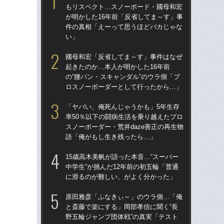
もリスペクト…スノーボード・國母和宏
起き
が明かした16年前「反省してま～す」事
の“
件の真相「えーって思うほどバカじゃな
ロ
い」
「
國母和宏「反省してま～す」事件はなぜ
も
起きたのか…本人が明かした16年前
が明
の“腰パン・スキャンダル”のウラ側「プ
件
ロスノーボーダーとして行ったから…」
い
「ヤバい、俺死んじゃうかも」5年生存
「I
率50％以下の闘病生活を乗り越えたプロ
ノ
スノーボーダー・荒井daze善正の再生物
IO
語「俺がもし生き残ったら…」
ン
15歳高木美帆が語った本音…“スーパー
ク
中学生”が挑んだ12年前の初五輪「普通
とも
に滑るのが難しい、がよく分かった」
ダリ
挫折
原田雅彦「ふなきぃ～」のウラ側…「俺
と斎藤で楽にする」岡部孝信に聞く“長
15
野五輪ジャンプ団体戦”の真実「テスト
中学