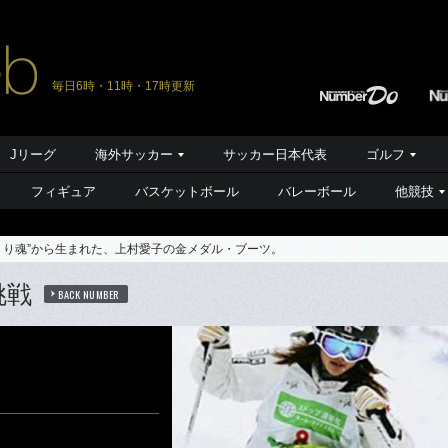
毎日6時・11時・17時更新
Jリーグ
海外サッカー
サッカー日本代表
ゴルフ
フィギュア
バスケットボール
バレーボール
他競技
くり魂”から生まれた、上村愛子の金メダル・ブーツ。
挑戦
BACK NUMBER