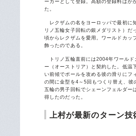
ーカーとして登録。高額の登録料はか
た。
レクザムの名をヨーロッパで最初に知
リノ五輪女子回転の銀メダリスト）だ
頃からレクザムを愛用。ワールドカップ
飾ったのである。
トリノ五輪直前には2004年ワール
ー（オーストリア）と契約した。低温
い前傾でポールを攻める彼の滑りにフ
の間に金型を4～5回もつくり替え、彼
五輪の男子回転でシェーンフェルダーは
得したのだった。
上村が最新のターン技