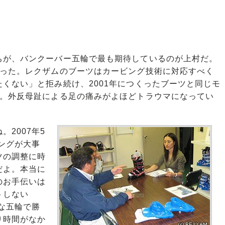
が、バンクーバー五輪で最も期待しているのが上村だ。
あった。レクザムのブーツはカービング技術に対応すべく
くない」と拒み続け、2001年につくったブーツと同じモ
る。外反母趾による足の痛みがよほどトラウマになってい
2007年5
ングが大事
ツの調整に時
だよ。本当に
のお手伝いは
トしない
な五輪で勝
り時間がなか