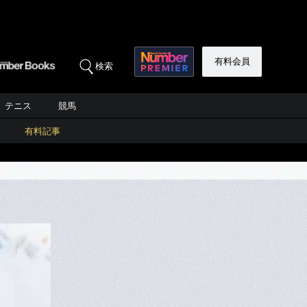
有料会員
検索
テニス
競馬
有料記事