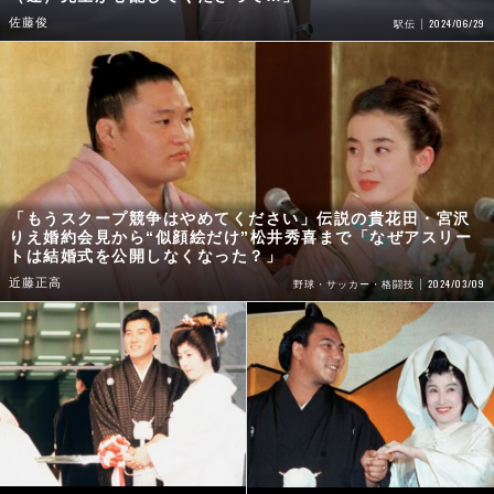
佐藤俊
2024/06/29
駅伝
「もうスクープ競争はやめてください」伝説の貴花田・宮沢
りえ婚約会見から“似顔絵だけ”松井秀喜まで「なぜアスリー
トは結婚式を公開しなくなった？」
近藤正高
2024/03/09
野球・サッカー・格闘技