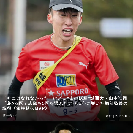
「神にはなれなかった」けど…“山の妖精”城西大・山本唯翔
「花の2区」志願も5区を選んだナゼ…心に響いた櫛部監督の
説得《箱根駅伝MVP》
酒井俊作
2024/01/10
駅伝