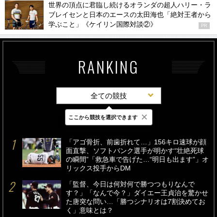
世界の頂点に君臨し続けるオランダの超人ハリー・ラ
ブレイセンと日本のエースの太田海也「絶対王者から
学ぶこと」《ケイリン国際対談②》
PR
RANKING
全ての競技
×
ここから競技を選択できます
最新
24時間
週間
「アゴ骨折、前歯折れて…」156キロ速球が顔
面直撃、ソフトバンク選手が明かす“壮絶死球
の瞬間”「救急車で告げた…“明日も出ます”」オ
リックス投手からDM
「監督、今日は何対何で勝つつもりなんで
す？」「なんで今？」ダイエー王貞治を驚かせ
た唐突な問い…「勝つシナリオは7割決めてお
く」意味とは？