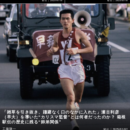
2025/01/10
駅伝
駅伝
「雑草を引き抜き、躊躇なく口のなかに入れた」瀬古利彦
（早大）を導いた“カリスマ監督”とは何者だったのか？ 箱根
駅伝の歴史に残る“師弟関係”
工藤隆一
2025/01/02
駅伝