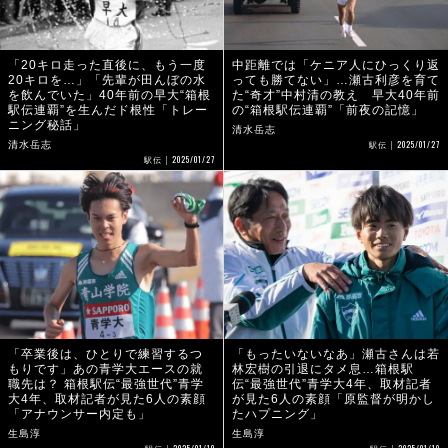
「20キロ走った直後に、もう一度
中距離では「ケニア人にひっくり返
20キロを…」「先輩が田んぼの水
っても勝てない」…瀬古利彦を育て
を飲んでいた」40年前の早大“箱根
た“奇才”中村清の教え 早大40年前
駅伝連覇”を生んだド根性「トレー
の“箱根駅伝連覇”「前夜の記憶」
ニング秘話」
清水岳志
2025/01/27
清水岳志
駅伝
2025/01/27
駅伝
「卒業後は、ひとりで練習するつ
「もったいないなあ」瀬古さんは若
もりです」あの青学大エースの就
林宏樹の引退にタメ息…箱根駅
職先は？ 箱根駅伝“最強世代”青学
伝“最強世代”青学大4年、取材記者
大4年、取材記者が見た6人の素顔
が見た6人の素顔「原監督が明かし
「アナウンサー内定も」
たハプニング」
生島淳
生島淳
2025/01/10