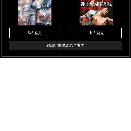
8/6
4/16
発売
発売
雑誌定期購読のご案内