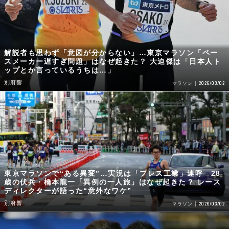
解説者も思わず「意図が分からない」…東京マラソン「ペー
スメーカー遅すぎ問題」はなぜ起きた？ 大迫傑は「日本人ト
ップとか言っているうちは…」
別府響
2026/03/02
マラソン
東京マラソンで“ある異変”…実況は「プレス工業」連呼 28
歳の伏兵・橋本龍一「異例の一人旅」はなぜ起きた？ レース
ディレクターが語った“意外なワケ”
別府響
2026/03/02
マラソン