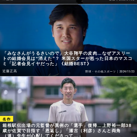
「みなさんがうるさいので」大谷翔平の皮肉…なぜアスリー
トの結婚会見は“消えた”？ 米国スターが怒った日本のマスコ
ミ「記者会見イヤだった」《結婚BEST》
近藤正高
2024/11/23
野球・その他スポーツ
箱根駅伝出場の元監督が異例の「選手」復帰…上野裕一郎38
歳が佐賀で目指す「恩返し」「瀬古（利彦）さんと両角
（速）先生が心配してくださって…」