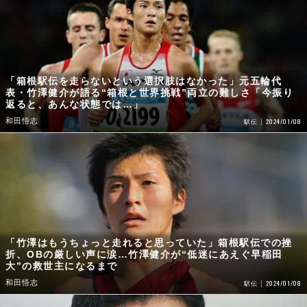
「箱根駅伝を走らないという選択肢はなかった」元五輪代
表・竹澤健介が語る“箱根と世界挑戦”両立の難しさ「今振り
返ると、あんな状態では…」
和田悟志
2024/01/08
駅伝
「竹澤はもうちょっと走れると思っていた」箱根駅伝での挫
折、OBの厳しい声に涙…竹澤健介が“低迷にあえぐ早稲田
大”の救世主になるまで
和田悟志
2024/01/08
駅伝