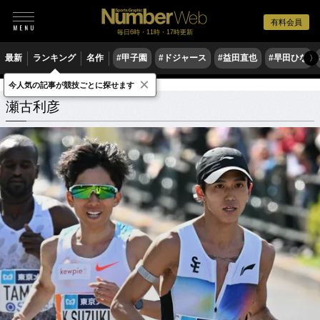
有料会員
毎日6時・11時・17時更新
最新
ランキング
名作
#甲子園
#ドジャース
#益田直也
#早田ひな
〉
×
今人気の記事が競技ごとに探せます
瀬古利彦
関連記事
瀬古利彦