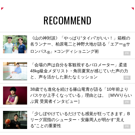
RECOMMEND
《山の神対談》「やっぱり“タイパ”がいい！」箱根の
名ランナー、柏原竜二と神野大地が語る「エアー
サ
®
ロンパス
」×コンディショニング術
®
PR
「会場の声は自分を客観視するバロメーター」柔道
48kg級金メダリスト・角田夏実が感じていた声の力
と、声を活かした新たなミッション
PR
38歳でも進化を続ける篠山竜青が語る「10年前より
バスケが上手くなっている」理由とは。［MVVりらい
ぶ賞 受賞者インタビュー］
PR
「少しぼやけているだけでも感覚が狂ってきます」B
リーグ屈指のシューター・安藤周人が明かす“見え
る”ことの重要性
PR