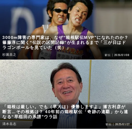
3000m障害の専門家は、なぜ“箱根駅伝MVP”になれたのか？
篠藤淳に聞く“伝説の区間記録”が生まれるまで「三が日はド
ラゴンボールを見ていた（笑）」
杉園昌之
2026/01/08
駅伝
「箱根は厳しい。でも（早大は）優勝しますよ」瀬古利彦が
断言…その根拠は？ 40年前の箱根駅伝「奇跡の連覇」から連
なる“早稲田の系譜”ウラ話
清水岳志
2025/01/27
駅伝