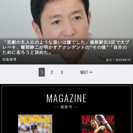
「悲劇の主人公のような扱いは嫌でした」箱根駅伝2区で大ブ
レーキ、櫛部静二が明かすアクシデントの“その後”「自分の
ために走ろうと決めた」
加藤康博
2023/04/14
駅伝
1
2
3
NEXT >>
MAGAZINE
最新号