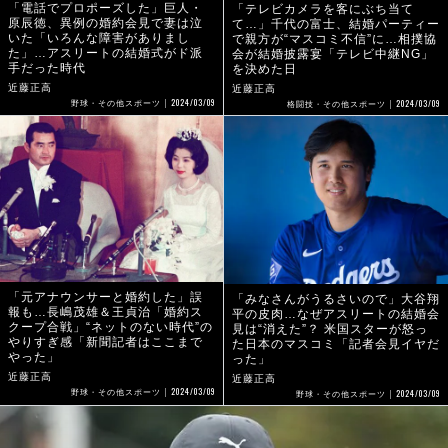
「電話でプロポーズした」巨人・
「テレビカメラを客にぶち当て
原辰徳、異例の婚約会見で妻は泣
て…」千代の富士、結婚パーティー
いた「いろんな障害がありまし
で親方が“マスコミ不信”に…相撲協
た」…アスリートの結婚式がド派
会が結婚披露宴「テレビ中継NG」
手だった時代
を決めた日
近藤正高
近藤正高
2024/03/09
2024/03/09
野球・その他スポーツ
格闘技・その他スポーツ
「元アナウンサーと婚約した」誤
「みなさんがうるさいので」大谷翔
報も…長嶋茂雄＆王貞治「婚約ス
平の皮肉…なぜアスリートの結婚会
クープ合戦」“ネットのない時代”の
見は“消えた”？ 米国スターが怒っ
やりすぎ感「新聞記者はここまで
た日本のマスコミ「記者会見イヤだ
やった」
った」
近藤正高
近藤正高
2024/03/09
2024/03/09
野球・その他スポーツ
野球・その他スポーツ