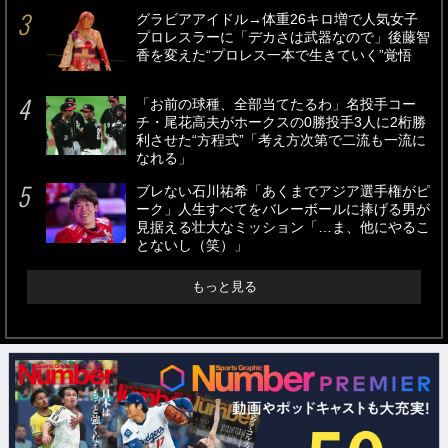
グラビアアイドル→体重26キロ増で人気女子
プロレスラーに「デカさは武器なので」後藤智
香を変えた“プロレス一本で生きていく”覚悟
「お前の球種、全部当てたるわ」名投手コー
チ・尾花高夫がホークスの0勝投手3人に2桁勝
利させた“方程式”「考え方次第で二流も一流に
なれる」
ブレない石川祐希「あくまでアジア選手権がピ
ーク」人生すべてをバレーボールに捧げる男が
見据える壮大なミッション「…ま、他にやるこ
とないし（笑）」
もっと見る