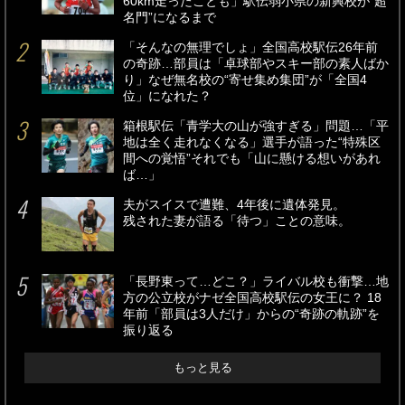
60km走ったことも」駅伝弱小県の新興校が“超
名門”になるまで
「そんなの無理でしょ」全国高校駅伝26年前
の奇跡…部員は「卓球部やスキー部の素人ばか
り」なぜ無名校の“寄せ集め集団”が「全国4
位」になれた？
箱根駅伝「青学大の山が強すぎる」問題…「平
地は全く走れなくなる」選手が語った“特殊区
間への覚悟”それでも「山に懸ける想いがあれ
ば…」
夫がスイスで遭難、4年後に遺体発見。
残された妻が語る「待つ」ことの意味。
「長野東って…どこ？」ライバル校も衝撃…地
方の公立校がナゼ全国高校駅伝の女王に？ 18
年前「部員は3人だけ」からの“奇跡の軌跡”を
振り返る
もっと見る