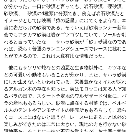
が分かった。一口に砂漠と言っても、岩石砂漠、礫砂漠、
砂砂漠、土砂漠の4種類に分類でき、例えば岩石砂漠だと
イメージとしては映画『猿の惑星』に出てくるような、本
当に岩だらけの砂漠である。そういえば砂漠ランナー新年
会でもアタカマ砂漠は岩がゴツゴツしていて、ソールが削
れると言っていたな……サハラ砂漠が「砂」砂漠なのであ
れば、恐らく普通のランニングシューズでレースに挑むこ
とができるので、これは大変有用な情報だった。
他にもサソリや蛇などの凶悪な生き物以外に、キツネな
どの可愛い小動物もいることが分かり、また、サハラ砂漠
にしか生えないといわれている、栄養豊かなオイルが採れ
るアルガン木の存在を知った。実はモロッコは知る人ぞ知
るバラの国で、スタート予定地のワルザザード付近に、バ
ラの産地もあるらしい。砂漠に点在する村落では、ベルベ
ル人のテントやアンモナイトの即売所もあるらしく、恐ら
くコース上にはないと思うが、レース中に走ること以外の
楽しみができたのは非常に大きい。現地の方も行かない砂
漠地帯を走ることに一抹の不安を覚えたが、お土産に愛知