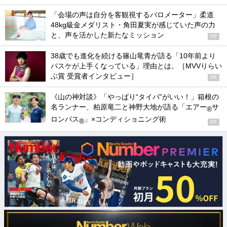
「会場の声は自分を客観視するバロメーター」柔道
48kg級金メダリスト・角田夏実が感じていた声の力
と、声を活かした新たなミッション
PR
38歳でも進化を続ける篠山竜青が語る「10年前より
バスケが上手くなっている」理由とは。［MVVりらい
ぶ賞 受賞者インタビュー］
PR
《山の神対談》「やっぱり“タイパ”がいい！」箱根の
名ランナー、柏原竜二と神野大地が語る「エアー
サ
®
ロンパス
」×コンディショニング術
®
PR