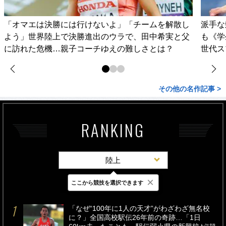
「オマエは決勝には行けないよ」「チームを解散し
派手な
よう」世界陸上で決勝進出のウラで、田中希実と父
も《学
に訪れた危機…親子コーチゆえの難しさとは？
世代ス
その他の名作記事 >
RANKING
陸上
×
ここから競技を選択できます
最新
24時間
週間
「なぜ“100年に1人の天才”がわざわざ無名校
に？」全国高校駅伝26年前の奇跡…「1日