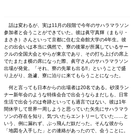
話は変わるが、実は11月の段階で今年のサハラマラソン
参加者と会うことができていた。彼は眞守真輝（まもり・
まさき）さんといって京都に住む立命館大学の4年生。彼
との出会いは本当に偶然で、寮の後輩が所属しているサー
クルの全国大会とやらが東京であり、その打ち上げの席上
でたまたま横の席になった際、眞守さんのサハラマラソン
出場が発覚。「それ、寮の先輩も出る!!」ということで盛
り上がり、急遽、寮に泊りに来てもらうことになった。
何と言っても日本からの出場者は20名である。砂漠ラン
ナー新年会のような特殊会合で出会うならまだしも、日常
生活で出会うのは奇跡といっても過言ではない。彼は1年
間休学して世界一周しようと思っていた矢先にサハラマラ
ソンの存在を知り、気づいたらエントリーしていた……と
いう、例に漏れず、ぶっ飛んだ奴だった。そんな彼から
「地図を入手した」との連絡があったので、会うことに。