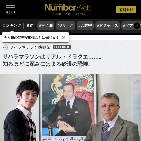
有料会員
毎日6時・11時・17時更新
ランキング
名作
#甲子園
#Jリーグ
#八村塁
#ドジャース
#ソフトバ
〉
×
今人気の記事が競技ごとに探せます
陸上
マラソン
サハラマラソン挑戦記
BACK NUMBER
サハラマラソンはリアル・ドラクエ……。
知るほどに深みにはまる砂漠の恐怖。