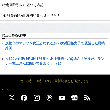
特定商取引法に基づく表記
[有料会員限定] お問い合わせ・Ｑ＆Ａ
陸上の前後の記事
次世代のマラソン女王となれるか？横浜国際女子で優勝した尾崎
好美。
＜100人が語るRUN！特集＞ 村上春樹へのQ＆A 「そうだ、ラン
ナー村上さんに聞いてみよう」 （1）
毎日6時・11時・17時に最新記事をお届けします
FOLLOW US