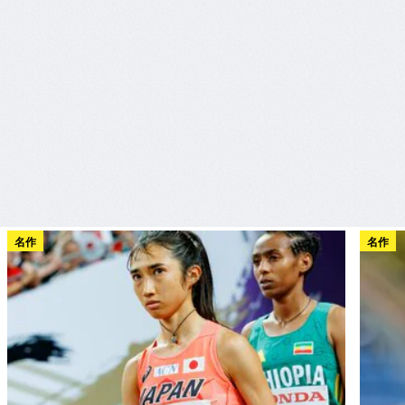
名作
名作