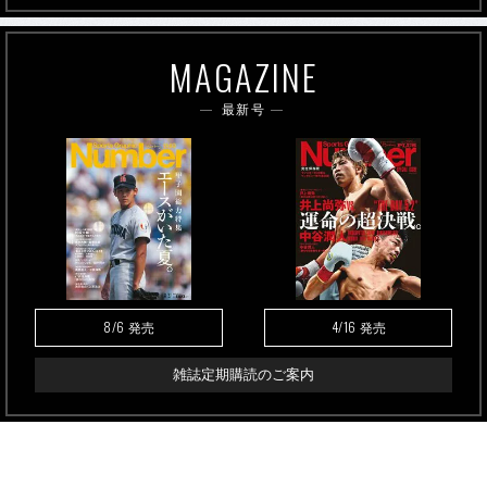
MAGAZINE
最新号
8/6
4/16
発売
発売
雑誌定期購読のご案内