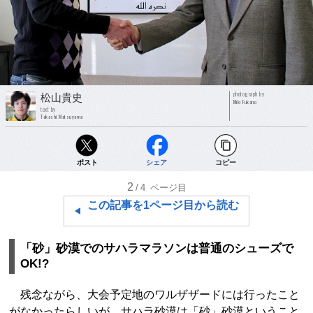
photograph by
松山貴史
Miki Fukano
text by
Takashi Matsuyama
ポスト
シェア
コピー
2
/4
ページ目
この記事を1ページ目から読む
「砂」砂漠でのサハラマラソンは普通のシューズで
OK!?
残念ながら、大会予定地のワルザザードには行ったこと
がなかったらしいが、サハラ砂漠は「砂」砂漠ということ