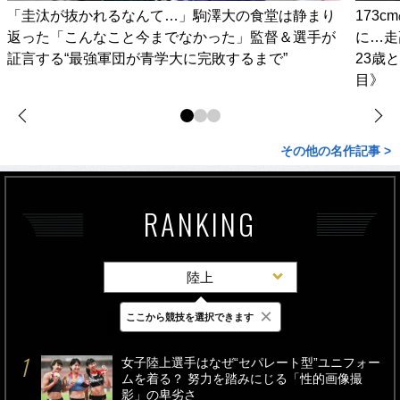
「圭汰が抜かれるなんて…」駒澤大の食堂は静まり
173
返った「こんなこと今までなかった」監督＆選手が
に…走
証言する“最強軍団が青学大に完敗するまで”
23歳
目》
その他の名作記事 >
RANKING
陸上
×
ここから競技を選択できます
最新
24時間
週間
女子陸上選手はなぜ“セパレート型”ユニフォー
ムを着る？ 努力を踏みにじる「性的画像撮
影」の卑劣さ