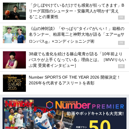
「少しぼやけているだけでも感覚が狂ってきます」B
リーグ屈指のシューター・安藤周人が明かす“見え
る”ことの重要性
PR
《山の神対談》「やっぱり“タイパ”がいい！」箱根の
名ランナー、柏原竜二と神野大地が語る「エアー
サ
®
ロンパス
」×コンディショニング術
®
PR
38歳でも進化を続ける篠山竜青が語る「10年前より
バスケが上手くなっている」理由とは。［MVVりらい
ぶ賞 受賞者インタビュー］
PR
Number SPORTS OF THE YEAR 2026 開催決定！
2026年を代表するアスリートを表彰