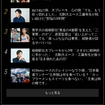
ぬけぬけ病、大ブレーキ、心の病「でも、もう
吹っ切れました」 元駒大エース工藤有生が戦
い続けた“苦悩の3年間”
青学大の箱根駅伝“黄金の4連覇”を支えた「二
軍寮」のナゾ…原晋監督は「這い上がってこ
い」でも「崖っぷちなのは事実」 経験者が語
るサバイバル
箱根駅伝大ブレーキから3年「さすがに精神的
に辛かった」 元駒大エース・工藤有生が振り
返る“泣き崩れたあの日”
415kmレースのクレイジーなウラ側…“日本最
速ランナー”土井陵は何を食べている？「カッ
プラーメンもスイーツも食べない」「主食は柿
の種です」
もっと見る