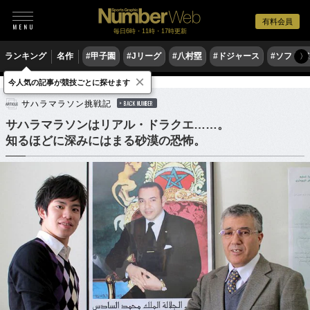
有料会員
毎日6時・11時・17時更新
ランキング
名作
#甲子園
#Jリーグ
#八村塁
#ドジャース
#ソフトバ
〉
×
今人気の記事が競技ごとに探せます
陸上
マラソン
サハラマラソン挑戦記
BACK NUMBER
サハラマラソンはリアル・ドラクエ……。
知るほどに深みにはまる砂漠の恐怖。