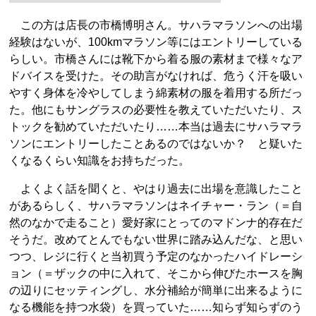
この方は店長の市橋博明さん。サハラマラソンへの出場
経験はないが、100kmマラソン等にはエントリーしている
らしい。市橋さんには靴下から着る服の素材まで様々なア
ドバイスを受けた。その助言がなければ、危うく汗を吸い
やすく身体を冷やしてしまう綿素材の服を着用する所だっ
た。他にもサングラスの必要性を教えていただいたり、ス
トックを勧めていただいたり……本当は過去にサハラマラ
ソンにエントリーしたことあるのではないか？ と疑いた
くなるくらい知識をお持ちだった。
よくよく話を聞くと、やはり過去に出場を意識したこと
があるらしく、サハラマラソンはネイチャー・ラン（＝自
然のなかで走ること）愛好家にとってのマドンナ的存在だ
そうだ。改めてとんでもない世界に踏み込んだな、と思い
つつ、レジに行くと当初買う予定のなかったハイドレーシ
ョン（＝ザックの中に入れて、そこから伸びたホースを胸
の辺りにセッティングし、水分補給が簡単に出来るように
なる機能を持つ水袋）を買っていた……知らず知らずのう