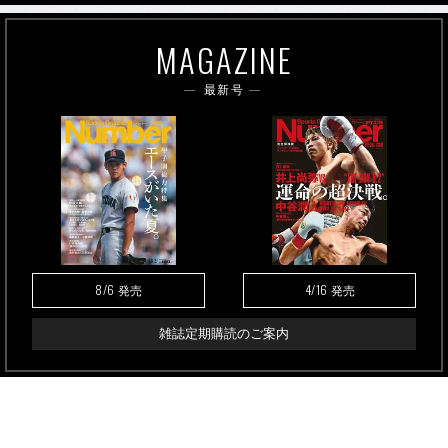
MAGAZINE
最新号
8/6
4/16
発売
発売
雑誌定期購読のご案内