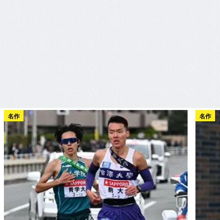
名作
名作