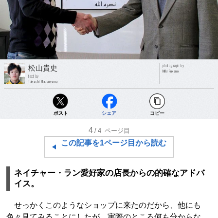
photograph by
松山貴史
Miki Fukano
text by
Takashi Matsuyama
ポスト
シェア
コピー
4
/4
ページ目
この記事を1ページ目から読む
ネイチャー・ラン愛好家の店長からの的確なアドバ
イス。
せっかくこのようなショップに来たのだから、他にも
色々見てみることにしたが、実際のところ何も分からな