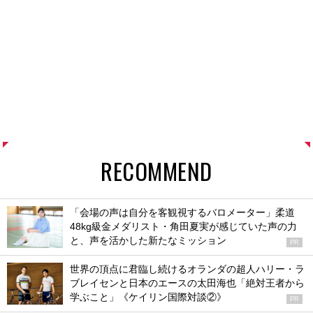
RECOMMEND
「会場の声は自分を客観視するバロメーター」柔道
48kg級金メダリスト・角田夏実が感じていた声の力
と、声を活かした新たなミッション
PR
世界の頂点に君臨し続けるオランダの超人ハリー・ラ
ブレイセンと日本のエースの太田海也「絶対王者から
学ぶこと」《ケイリン国際対談②》
PR