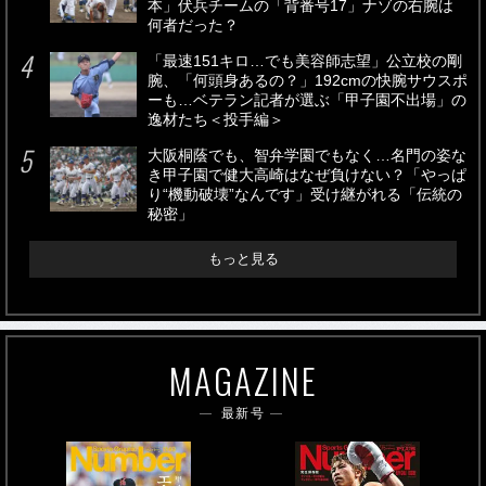
本」伏兵チームの「背番号17」ナゾの右腕は
何者だった？
「最速151キロ…でも美容師志望」公立校の剛
腕、「何頭身あるの？」192cmの快腕サウスポ
ーも…ベテラン記者が選ぶ「甲子園不出場」の
逸材たち＜投手編＞
大阪桐蔭でも、智弁学園でもなく…名門の姿な
き甲子園で健大高崎はなぜ負けない？「やっぱ
り“機動破壊”なんです」受け継がれる「伝統の
秘密」
もっと見る
MAGAZINE
最新号