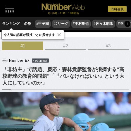
有料会員
毎日6時・11時・17時更新
ランキング
名作
#甲子園
#Jリーグ
#中村剛也
#佐々木朗希
#ラグ
〉
×
今人気の記事が競技ごとに探せます
野球
高校野球
#1
#2
#3
Number Ex
BACK NUMBER
「非坊主」で話題、慶応・森林貴彦監督が指摘する“高
校野球の教育的問題”「『バレなければいい』という大
人にしていいのか」