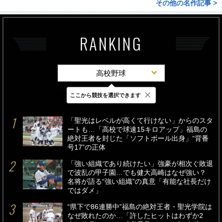
その他の名作記事 >
RANKING
高校野球
×
ここから競技を選択できます
最新
24時間
週間
「聖光はレベルが高くて行けない」からのスタ
ートも…「高校で球速15キロアップ」福島の
絶対王者を封じた「ソフトボール出身」“背番
号17”の正体
「強い組織であり続けたい」強豪が相次ぐ敗退
で波乱の甲子園…でも健大高崎はなぜ強い？
名将が語る“強い組織”の真意「有能な社長だけ
ではダメ」
“県下で86連勝中”福島の絶対王者・聖光学院は
なぜ敗れたのか…「許したヒットはわずか2