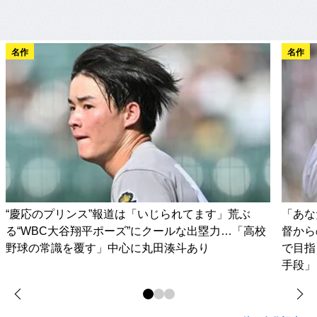
名作
名作
“慶応のプリンス”報道は「いじられてます」荒ぶ
「あな
る“WBC大谷翔平ポーズ”にクールな出塁力…「高校
督から
野球の常識を覆す」中心に丸田湊斗あり
で目指
手段」