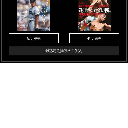
8/6
4/16
発売
発売
雑誌定期購読のご案内