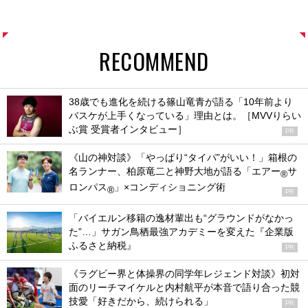
RECOMMEND
38歳でも進化を続ける篠山竜青が語る「10年前より
バスケが上手くなっている」理由とは。［MVVりらい
ぶ賞 受賞者インタビュー］
PR
《山の神対談》「やっぱり“タイパ”がいい！」箱根の
名ランナー、柏原竜二と神野大地が語る「エアー
サ
®
ロンパス
」×コンディショニング術
®
PR
「バイエルン移籍の逸材輩出も“グラウンドがなかっ
た”…」サガン鳥栖最強アカデミーを変えた『企業版
ふるさと納税』
PR
《ラグビー界と体操界の同学年レジェンド対談》初対
面のリーチマイケルと内村航平が本音で語り合った競
技愛「好きだから、続けられる」
PR