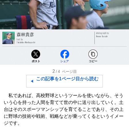
photograph by
森林貴彦
Nanae Suzuki
text by
Takahiko Moribayashi
ポスト
シェア
コピー
2
/4
ページ目
この記事を1ページ目から読む
私であれば、高校野球というツールを使いながら、そう
いう心を持った人間を育てて世の中に送り出していく。土
台はそのスポーツマンシップを育てることであり、その上
に野球の技術や戦術、戦略などが乗ってくるというイメー
ジです。