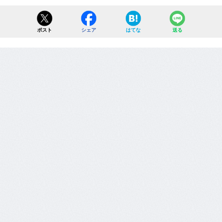
ポスト
シェア
はてな
送る