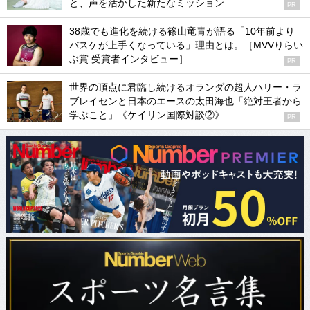
と、声を活かした新たなミッション
PR
38歳でも進化を続ける篠山竜青が語る「10年前より
バスケが上手くなっている」理由とは。［MVVりらい
ぶ賞 受賞者インタビュー］
PR
世界の頂点に君臨し続けるオランダの超人ハリー・ラ
ブレイセンと日本のエースの太田海也「絶対王者から
学ぶこと」《ケイリン国際対談②》
PR