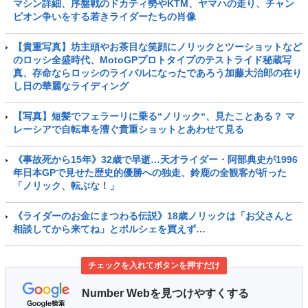
マシン詳細、序盤戦のドカティ勢やKTM、ヤマハの走り、チャン
ピオン争いをする若きライダーたちの肖像
【貴重写真】坊主頭やお茶目な笑顔にノリックとツーショットなど
のロッシ全盛時代、MotoGPプロトタイプのテストライド秘蔵写
真、存命ならロッシのライバルになったであろう加藤大治郎の在り
し日の華麗なライディング
【写真】短髪でフェラーリに乗る“ノリック“、見たことある？ マ
レーシアで自転車を漕ぐ貴重ショットとあわせて見る
《事故死から15年》32歳で早逝…天才ライダー・阿部典史が1996
年日本GPで見せた歴史的優勝への独走、鈴鹿の全観客が祈った
「ノリック、転ぶな！」
《ライダーのお金にまつわる伝説》18歳ノリックは「お父さんと
相談してから来てね」とポルシェを買えず…
チェックを入れてボタンを押すだけ
Number Webを見つけやすくする