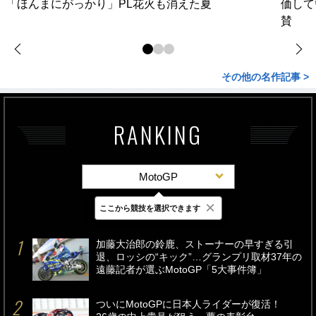
「ほんまにがっかり」PL花火も消えた夏
価して
賛
その他の名作記事 >
RANKING
MotoGP
×
ここから競技を選択できます
最新
24時間
週間
加藤大治郎の鈴鹿、ストーナーの早すぎる引
退、ロッシの“キック”…グランプリ取材37年の
遠藤記者が選ぶMotoGP「5大事件簿」
ついにMotoGPに日本人ライダーが復活！