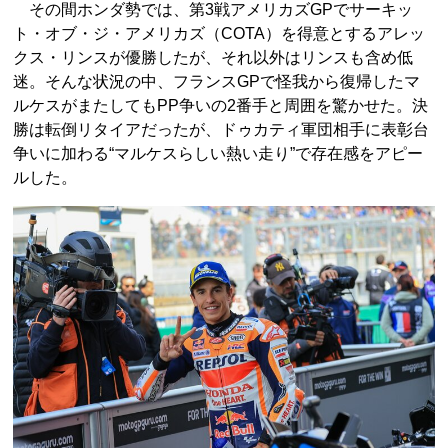
その間ホンダ勢では、第3戦アメリカズGPでサーキッ
ト・オブ・ジ・アメリカズ（COTA）を得意とするアレッ
クス・リンスが優勝したが、それ以外はリンスも含め低
迷。そんな状況の中、フランスGPで怪我から復帰したマ
ルケスがまたしてもPP争いの2番手と周囲を驚かせた。決
勝は転倒リタイアだったが、ドゥカティ軍団相手に表彰台
争いに加わる“マルケスらしい熱い走り”で存在感をアピー
ルした。