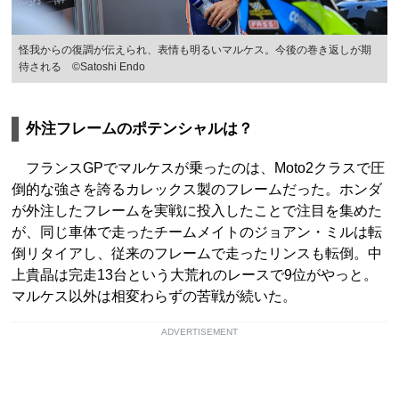
怪我からの復調が伝えられ、表情も明るいマルケス。今後の巻き返しが期
待される ©Satoshi Endo
外注フレームのポテンシャルは？
フランスGPでマルケスが乗ったのは、Moto2クラスで圧
倒的な強さを誇るカレックス製のフレームだった。ホンダ
が外注したフレームを実戦に投入したことで注目を集めた
が、同じ車体で走ったチームメイトのジョアン・ミルは転
倒リタイアし、従来のフレームで走ったリンスも転倒。中
上貴晶は完走13台という大荒れのレースで9位がやっと。
マルケス以外は相変わらずの苦戦が続いた。
ADVERTISEMENT