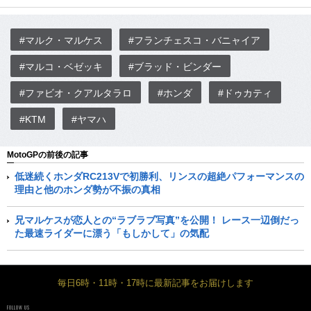
#マルク・マルケス
#フランチェスコ・バニャイア
#マルコ・ベゼッキ
#ブラッド・ビンダー
#ファビオ・クアルタラロ
#ホンダ
#ドゥカティ
#KTM
#ヤマハ
MotoGPの前後の記事
低迷続くホンダRC213Vで初勝利、リンスの超絶パフォーマンスの
理由と他のホンダ勢が不振の真相
兄マルケスが恋人との“ラブラブ写真”を公開！ レース一辺倒だっ
た最速ライダーに漂う「もしかして」の気配
毎日6時・11時・17時に最新記事をお届けします
FOLLOW US