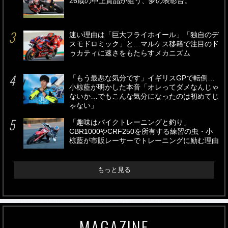
26歳の中上貴晶が狙う、夢の表彰台。
速い理由は「巨大フライホイール」「独自のデ
スモドロミック」と…マルケス移籍で注目のド
ゥカティに速さをもたらすメカニズム
「もう最悪な気分です」イギリスGPで転倒…
小椋藍が明かした本音「オレってダメなんじゃ
ないか…でもこんな気分になったのは初めてじ
ゃない」
「趣味はバイクトレーニングと釣り」
CBR1000やCRF250を所有する練習の虫・小
椋藍が市販レーサーでトレーニングに励む理由
もっと見る
MAGAZINE