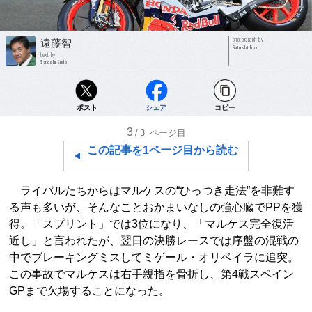
photograph by
遠藤智
Satoshi Endo
text by
Satoshi Endo
ポスト
シェア
コピー
3
/3
ページ目
この記事を1ページ目から読む
ライバルたちからはマルケスの“ひっつき走法”を非難す
る声も多いが、そんなことおかまいなしの強心臓でPPを獲
得。「スプリント」では3位になり、「マルケス完全復活
近し」と言われたが、翌日の決勝レースでは序盤の混戦の
中でブレーキングミスしてミゲール・オリベイラに追突。
この事故でマルケスは右手親指を骨折し、第4戦スペイン
GPまで欠場することになった。