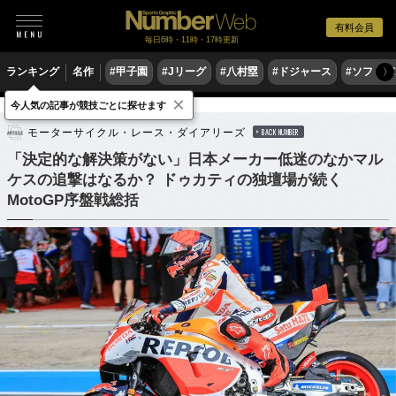
有料会員
毎日6時・11時・17時更新
ランキング
名作
#甲子園
#Jリーグ
#八村塁
#ドジャース
#ソフトバ
〉
×
今人気の記事が競技ごとに探せます
モータースポーツ
MotoGP
モーターサイクル・レース・ダイアリーズ
BACK NUMBER
「決定的な解決策がない」日本メーカー低迷のなかマル
ケスの追撃はなるか？ ドゥカティの独壇場が続く
MotoGP序盤戦総括