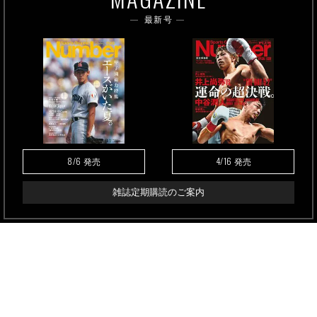
最新号
8/6
4/16
発売
発売
雑誌定期購読のご案内