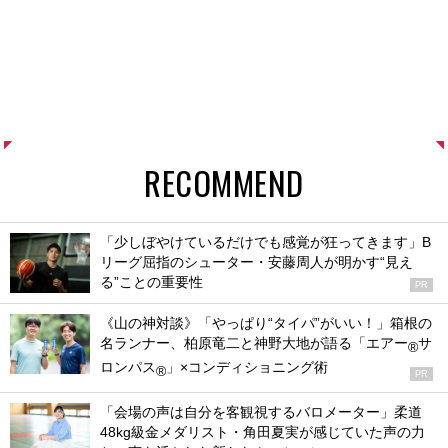
RECOMMEND
「少しぼやけているだけでも感覚が狂ってきます」B
リーグ屈指のシューター・安藤周人が明かす“見え
る”ことの重要性
PR
《山の神対談》「やっぱり“タイパ”がいい！」箱根の
名ランナー、柏原竜二と神野大地が語る「エアー
サ
®
ロンパス
」×コンディショニング術
®
PR
「会場の声は自分を客観視するバロメーター」柔道
48kg級金メダリスト・角田夏実が感じていた声の力