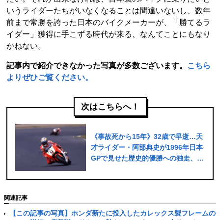
いうライダーたちがいなくなることは間違いないし、数年
前まで常勝を誇った日本のバイクメーカーが、「勝てるラ
イダー」獲得に手こずる時代が来る、なんてことにもなり
かねない。
記事内で紹介できなかった写真が多数ございます。
こちら
よりぜひご覧ください。
次はこちらへ！
《事故死から15年》32歳で早逝…天
才ライダー・阿部典史が1996年日本
GPで見せた歴史的優勝への独走、鈴
鹿の全観客が祈った「ノリック、転
ぶな！」
関連記事
【この記事の写真】ホンダ新たに投入したカレックス製フレームの