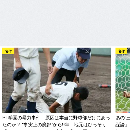
名作
名作
PL学園の暴力事件…原因は本当に野球部だけにあっ
あの“
たのか？ “事実上の廃部”から9年…地元はひっそり
謀論」