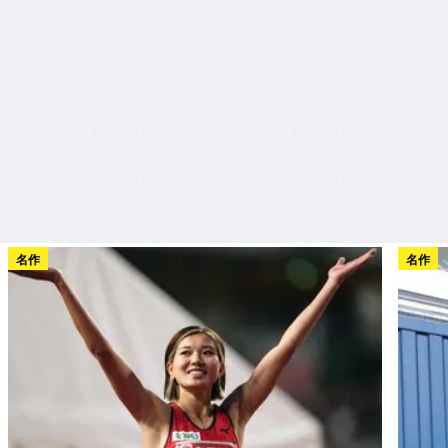
名作
名作