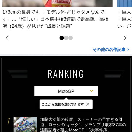
173cmの長身でも「“モデル体型”じゃダメなんで
「巨人
す」…「悔しい」日本選手権3連覇で走高跳・高橋
「巨人
渚（24歳）が見せた“成長と課題”
い」飛
その他の名作記事 >
RANKING
MotoGP
×
ここから競技を選択できます
最新
24時間
週間
加藤大治郎の鈴鹿、ストーナーの早すぎる引
退、ロッシの“キック”…グランプリ取材37年の
遠藤記者が選ぶMotoGP「5大事件簿」