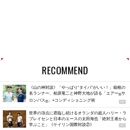
RECOMMEND
《山の神対談》「やっぱり“タイパ”がいい！」箱根の
名ランナー、柏原竜二と神野大地が語る「エアー
サ
®
ロンパス
」×コンディショニング術
®
PR
世界の頂点に君臨し続けるオランダの超人ハリー・ラ
ブレイセンと日本のエースの太田海也「絶対王者から
学ぶこと」《ケイリン国際対談②》
PR