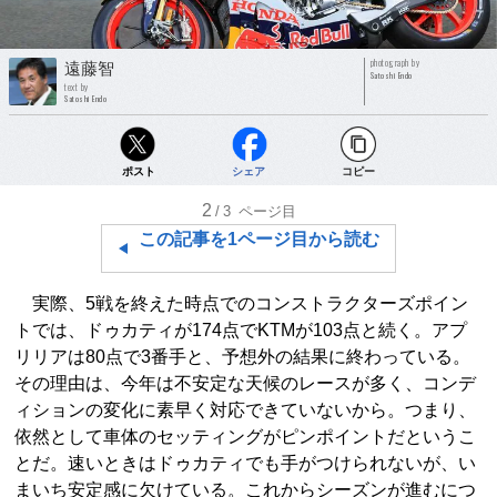
photograph by
遠藤智
Satoshi Endo
text by
Satoshi Endo
ポスト
シェア
コピー
2
/3
ページ目
この記事を1ページ目から読む
実際、5戦を終えた時点でのコンストラクターズポイン
トでは、ドゥカティが174点でKTMが103点と続く。アプ
リリアは80点で3番手と、予想外の結果に終わっている。
その理由は、今年は不安定な天候のレースが多く、コンデ
ィションの変化に素早く対応できていないから。つまり、
依然として車体のセッティングがピンポイントだというこ
とだ。速いときはドゥカティでも手がつけられないが、い
まいち安定感に欠けている。これからシーズンが進むにつ