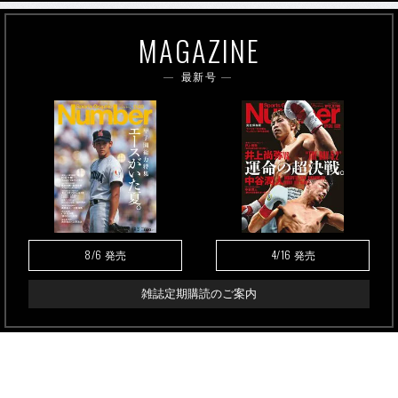
MAGAZINE
最新号
8/6
4/16
発売
発売
雑誌定期購読のご案内