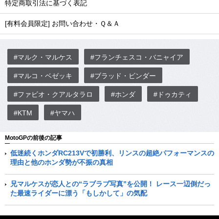
特定商取引法に基づく表記
[有料会員限定] お問い合わせ・Ｑ＆Ａ
#マルク・マルケス
#フランチェスコ・バニャイア
#マルコ・ベゼッキ
#ブラッド・ビンダー
#ファビオ・クアルタラロ
#ホンダ
#ドゥカティ
#KTM
#ヤマハ
MotoGPの前後の記事
低迷続くホンダRC213Vで初勝利、リンスの超絶パフォーマンスの
理由と他のホンダ勢が不振の真相
兄マルケスが恋人との“ラブラブ写真”を公開！ レース一辺倒だっ
た最速ライダーに漂う「もしかして」の気配