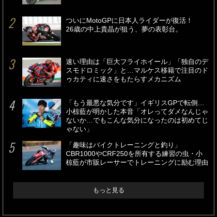
ついにMotoGPに日本人ライダーが復活！
26歳の中上貴晶が狙う、夢の表彰台。
速い理由は「巨大フライホイール」「独自のデ
スモドロミック」と…マルケス移籍で注目のド
ゥカティに速さをもたらすメカニズム
「もう最悪な気分です」イギリスGPで転倒…
小椋藍が明かした本音「オレってダメなんじゃ
ないか…でもこんな気分になったのは初めてじ
ゃない」
「趣味はバイクトレーニングと釣り」
CBR1000やCRF250を所有する練習の虫・小
椋藍が市販レーサーでトレーニングに励む理由
もっと見る