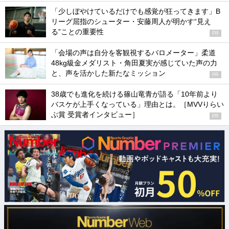
「少しぼやけているだけでも感覚が狂ってきます」B
リーグ屈指のシューター・安藤周人が明かす“見え
る”ことの重要性
PR
「会場の声は自分を客観視するバロメーター」柔道
48kg級金メダリスト・角田夏実が感じていた声の力
と、声を活かした新たなミッション
PR
38歳でも進化を続ける篠山竜青が語る「10年前より
バスケが上手くなっている」理由とは。［MVVりらい
ぶ賞 受賞者インタビュー］
PR