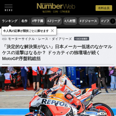
有料会員
毎日6時・11時・17時更新
ランキング
名作
#甲子園
#Jリーグ
#八村塁
#ドジャース
#ソフトバ
〉
×
今人気の記事が競技ごとに探せます
モータースポーツ
MotoGP
モーターサイクル・レース・ダイアリーズ
BACK NUMBER
「決定的な解決策がない」日本メーカー低迷のなかマル
ケスの追撃はなるか？ ドゥカティの独壇場が続く
MotoGP序盤戦総括