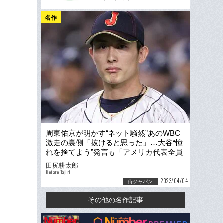
名作
周東佑京が明かす“ネット騒然”あのWBC
激走の裏側「抜けると思った」…大谷“憧
れを捨てよう”発言も「アメリカ代表全員
からサイン欲しかった（笑）」
田尻耕太郎
Kotaro Tajiri
2023/04/04
侍ジャパン
その他の名作記事