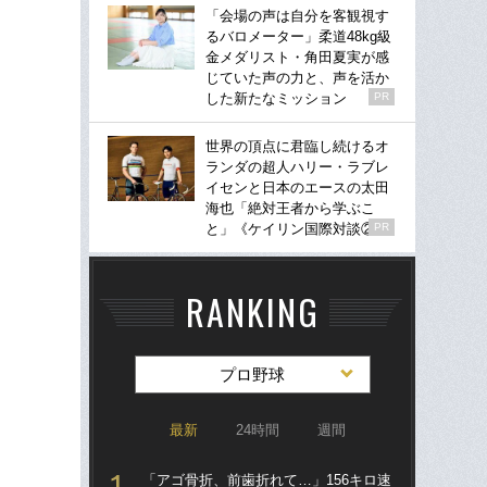
「会場の声は自分を客観視す
るバロメーター」柔道48kg級
金メダリスト・角田夏実が感
じていた声の力と、声を活か
した新たなミッション
PR
世界の頂点に君臨し続けるオ
ランダの超人ハリー・ラブレ
イセンと日本のエースの太田
海也「絶対王者から学ぶこ
と」《ケイリン国際対談②》
PR
RANKING
プロ野球
最新
24時間
週間
「アゴ骨折、前歯折れて…」156キロ速
「ア