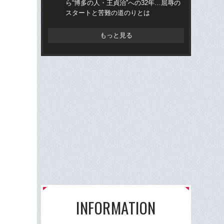
ら“博多の人・王貞治”への32年…屈辱の
ら“
スタートと苦難の道のりとは
ス
もっと見る
INFORMATION