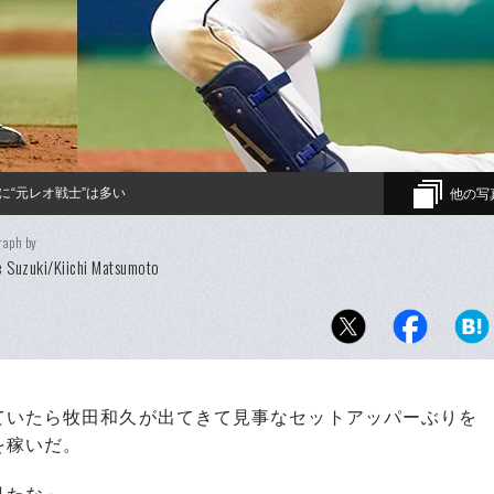
“元レオ戦士”は多い
他の写
raph by
 Suzuki/Kiichi Matsumoto
いたら牧田和久が出てきて見事なセットアッパーぶりを
を稼いだ。