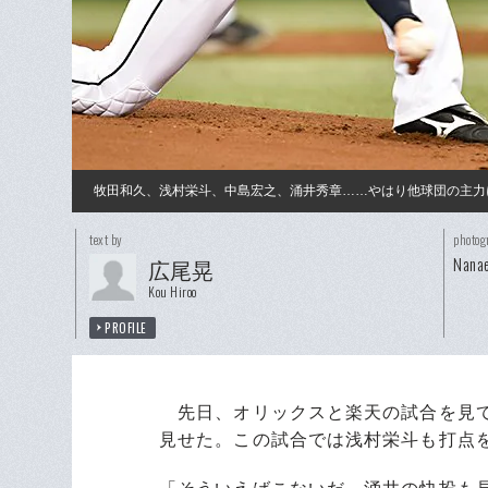
牧田和久、浅村栄斗、中島宏之、涌井秀章……やはり他球団の主力に
text by
photog
Nanae
広尾晃
Kou Hiroo
PROFILE
先日、オリックスと楽天の試合を見て
見せた。この試合では浅村栄斗も打点