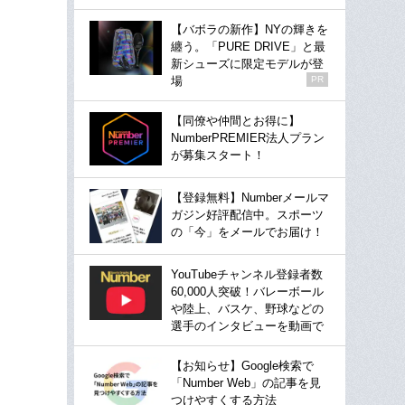
【バボラの新作】NYの輝きを
纏う。「PURE DRIVE」と最
新シューズに限定モデルが登
場
PR
【同僚や仲間とお得に】
NumberPREMIER法人プラン
が募集スタート！
【登録無料】Numberメールマ
ガジン好評配信中。スポーツ
の「今」をメールでお届け！
YouTubeチャンネル登録者数
60,000人突破！バレーボール
や陸上、バスケ、野球などの
選手のインタビューを動画で
【お知らせ】Google検索で
「Number Web」の記事を見
つけやすくする方法