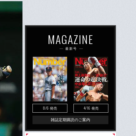
MAGAZINE
最新号
8/6
4/16
発売
発売
雑誌定期購読のご案内