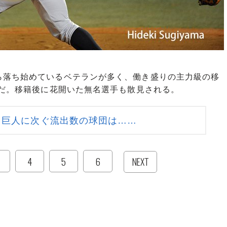
落ち始めているベテランが多く、働き盛りの主力級の移
いだ。移籍後に花開いた無名選手も散見される。
 巨人に次ぐ流出数の球団は……
4
5
6
NEXT