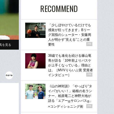
RECOMMEND
「少しぼやけているだけでも
感覚が狂ってきます」Bリー
グ屈指のシューター・安藤周
人が明かす“見える”ことの重
要性
PR
真を見る
38歳でも進化を続ける篠山竜
青が語る「10年前よりバスケ
が上手くなっている」理由と
は。［MVVりらいぶ賞 受賞者
インタビュー］
PR
《山の神対談》「やっぱり“タ
イパ”がいい！」箱根の名ラン
ナー、柏原竜二と神野大地が
語る「エアー
サロンパス
」
®
®
×コンディショニング術
PR