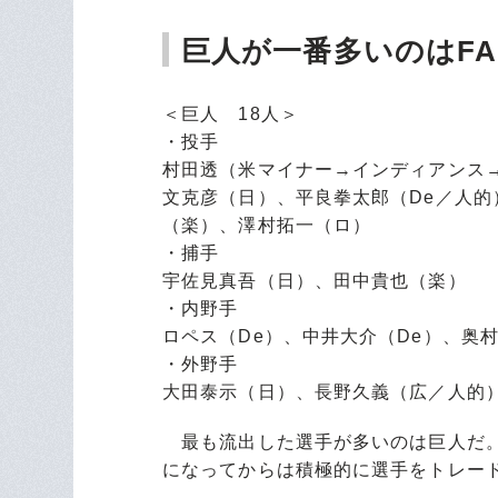
巨人が一番多いのはF
＜巨人 18人＞
・投手
村田透（米マイナー→インディアンス
文克彦（日）、平良拳太郎（De／人
（楽）、澤村拓一（ロ）
・捕手
宇佐見真吾（日）、田中貴也（楽）
・内野手
ロペス（De）、中井大介（De）、奥
・外野手
大田泰示（日）、長野久義（広／人的
最も流出した選手が多いのは巨人だ。
になってからは積極的に選手をトレー