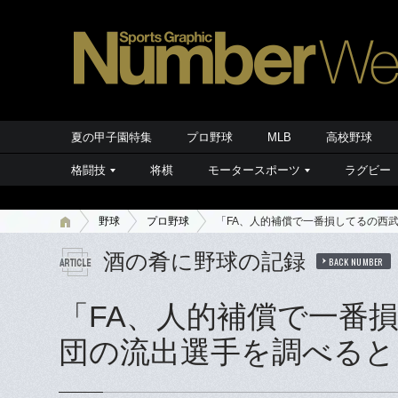
夏の甲子園特集
プロ野球
MLB
高校野球
格闘技
将棋
モータースポーツ
ラグビー
野球
プロ野球
「FA、人的補償で一番損してるの西
酒の肴に野球の記録
BACK NUMBER
「FA、人的補償で一番
団の流出選手を調べると