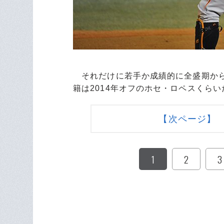
それだけに若手か成績的に全盛期から
籍は2014年オフのホセ・ロペスくら
【次ページ】
1
2
3