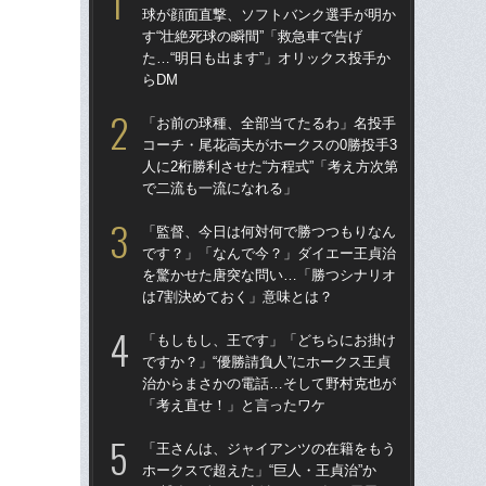
球が顔面直撃、ソフトバンク選手が明か
球
す“壮絶死球の瞬間”「救急車で告げ
す“
た…“明日も出ます”」オリックス投手か
た…
らDM
らD
「お前の球種、全部当てたるわ」名投手
「
コーチ・尾花高夫がホークスの0勝投手3
で
人に2桁勝利させた“方程式”「考え方次第
を
で二流も一流になれる」
は
「監督、今日は何対何で勝つつもりなん
「
です？」「なんで今？」ダイエー王貞治
コー
を驚かせた唐突な問い…「勝つシナリオ
人に
は7割決めておく」意味とは？
で
「もしもし、王です」「どちらにお掛け
「
ですか？」“優勝請負人”にホークス王貞
です
治からまさかの電話…そして野村克也が
治
「考え直せ！」と言ったワケ
「
「王さんは、ジャイアンツの在籍をもう
「
ホークスで超えた」“巨人・王貞治”か
ホー