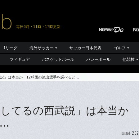
毎日6時・11時・17時更新
Jリーグ
海外サッカー
サッカー日本代表
ゴルフ
フィギュア
バスケットボール
バレーボール
他競技
武説」は本当か 12球団の流出選手を調べると…
損してるの西武説」は本当か 
…
202
posted