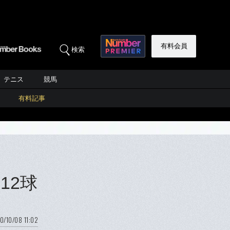
有料会員
検索
テニス
競馬
有料記事
12球
0/10/08 11:02