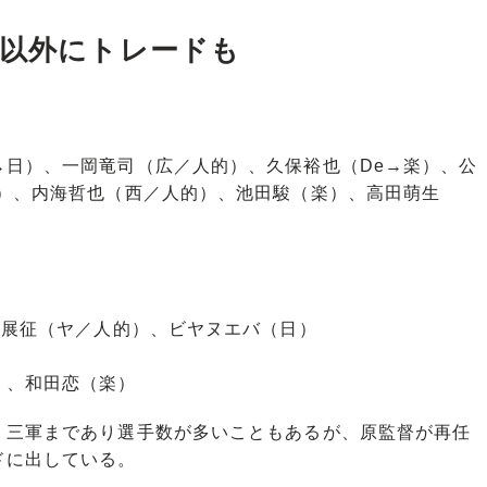
A以外にトレードも
→日）、一岡竜司（広／人的）、久保裕也（De→楽）、公
的）、内海哲也（西／人的）、池田駿（楽）、高田萌生
村展征（ヤ／人的）、ビヤヌエバ（日）
）、和田恋（楽）
三軍まであり選手数が多いこともあるが、原監督が再任
ドに出している。