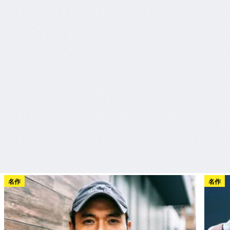
名作
名作