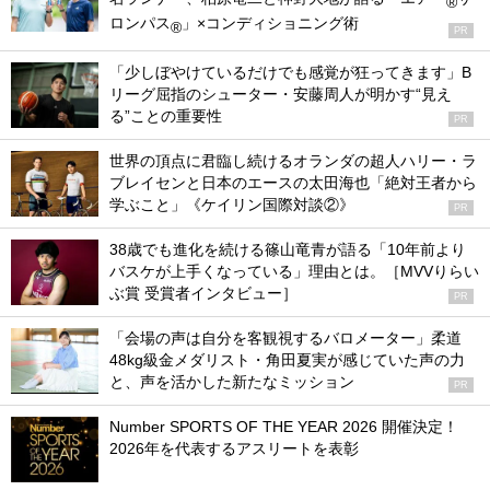
®
ロンパス
」×コンディショニング術
®
PR
「少しぼやけているだけでも感覚が狂ってきます」B
リーグ屈指のシューター・安藤周人が明かす“見え
る”ことの重要性
PR
世界の頂点に君臨し続けるオランダの超人ハリー・ラ
ブレイセンと日本のエースの太田海也「絶対王者から
学ぶこと」《ケイリン国際対談②》
PR
38歳でも進化を続ける篠山竜青が語る「10年前より
バスケが上手くなっている」理由とは。［MVVりらい
ぶ賞 受賞者インタビュー］
PR
「会場の声は自分を客観視するバロメーター」柔道
48kg級金メダリスト・角田夏実が感じていた声の力
と、声を活かした新たなミッション
PR
Number SPORTS OF THE YEAR 2026 開催決定！
2026年を代表するアスリートを表彰