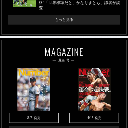
格”「世界標準だと、かなりまとも」識者が調
査
もっと見る
MAGAZINE
最新号
8/6
4/16
発売
発売