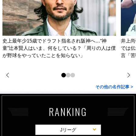
史上最年少15歳でドラフト指名され阪神へ…“神
井上尚
童”辻本賢人はいま、何をしている？「周りの人は僕
では伝
が野球をやっていたことを知らない」
言「苦
その他の名作記事 >
RANKING
Jリーグ