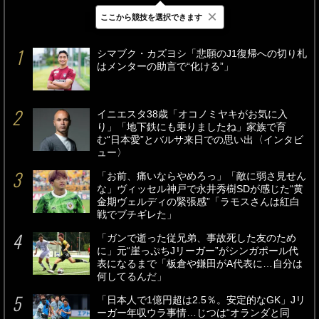
×
ここから競技を選択できます
最新
24時間
週間
シマブク・カズヨシ「悲願のJ1復帰への切り札
はメンターの助言で“化ける”」
イニエスタ38歳「オコノミヤキがお気に入
り」「地下鉄にも乗りましたね」家族で育
む“日本愛”とバルサ来日での思い出〈インタビ
ュー〉
「お前、痛いならやめろっ」「敵に弱さ見せん
な」ヴィッセル神戸で永井秀樹SDが感じた“黄
金期ヴェルディの緊張感”「ラモスさんは紅白
戦でブチギレた」
「ガンで逝った従兄弟、事故死した友のため
に」元“崖っぷちJリーガー”がシンガポール代
表になるまで「板倉や鎌田がA代表に…自分は
何してるんだ」
「日本人で1億円超は2.5％。安定的なGK」Jリ
ーガー年収ウラ事情…じつは“オランダと同