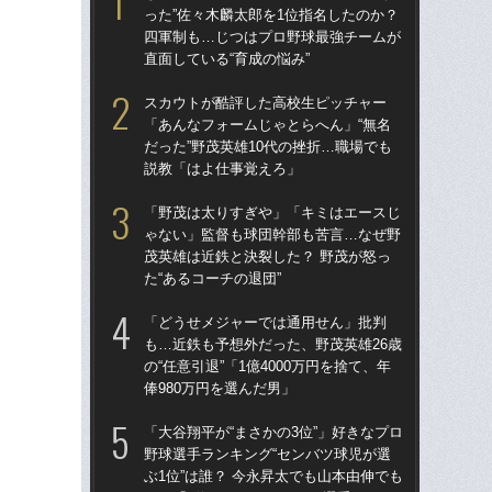
った”佐々木麟太郎を1位指名したのか？
った
四軍制も…じつはプロ野球最強チームが
四
直面している“育成の悩み”
直面
スカウトが酷評した高校生ピッチャー
「
「あんなフォームじゃとらへん」“無名
ッ
だった”野茂英雄10代の挫折…職場でも
は黒
説教「はよ仕事覚えろ」
平
「野茂は太りすぎや」「キミはエースじ
ス
ゃない」監督も球団幹部も苦言…なぜ野
「あ
茂英雄は近鉄と決裂した？ 野茂が怒っ
だっ
た“あるコーチの退団”
説
「どうせメジャーでは通用せん」批判
突然
も…近鉄も予想外だった、野茂英雄26歳
チの
の“任意引退”「1億4000万円を捨て、年
振
俸980万円を選んだ男」
た球
「大谷翔平が“まさかの3位”」好きなプロ
「大
野球選手ランキング“センバツ球児が選
野球
ぶ1位”は誰？ 今永昇太でも山本由伸でも
ぶ1