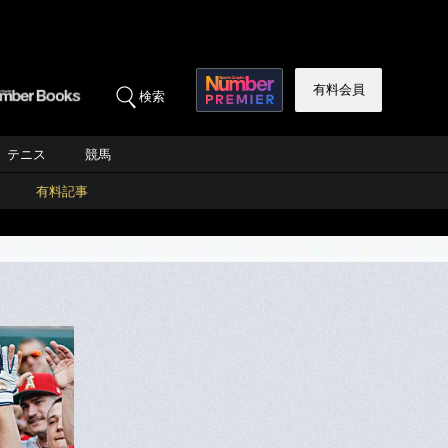
有料会員
検索
テニス
競馬
有料記事