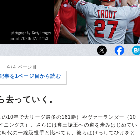
Getty Images
photograph by
2020/02/01 11:30
posted
大谷翔平の同僚でもあるトラウトは、メジャー
以降の通算OPSは1.000を記録。 関連コラム
4
/4
ページ目
記事を1ページ目から読む
ら去っていく。
10年で大リーグ最多の161勝）やヴァーランダー（10
2イニングス）、さらには奪三振王への道を歩みはじめてい
の時代の一線級投手と比べても、彼らはけっしてひけをと