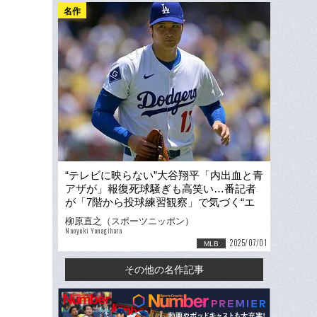
名作
“テレビに映らない”大谷翔平「内出血と青
アザが」報復死球騒ぎも高笑い…番記者
が「7階から投球練習観察」で気づく“エ
ンゼルス時代との違い”
柳原直之（スポーツニッポン）
Naoyuki Yanagihara
2025/07/01
MLB
その他の名作記事