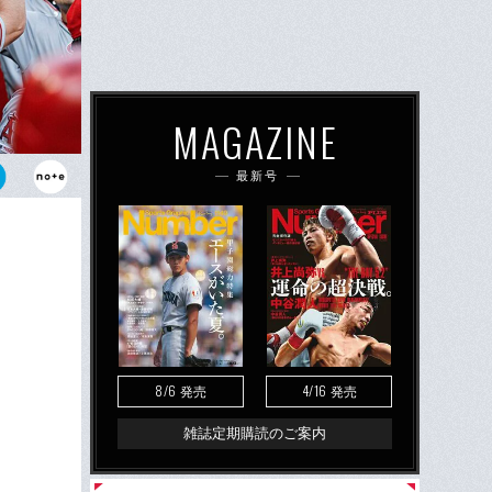
MAGAZINE
最新号
昇格の11年
）
8/6
4/16
発売
発売
雑誌定期購読のご案内