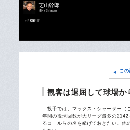
芝山幹郎
Mikio Shibayama
PROFILE
この
観客は退屈して球場か
投手では、マックス・シャーザー（この
年間の投球回数が大リーグ最多の214
るコールらの名を挙げておきたい。他