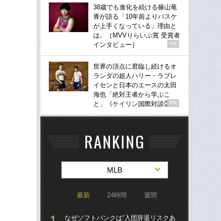
38歳でも進化を続ける篠山竜
青が語る「10年前よりバスケ
が上手くなっている」理由と
は。［MVVりらいぶ賞 受賞者
インタビュー］
PR
世界の頂点に君臨し続けるオ
ランダの超人ハリー・ラブレ
イセンと日本のエースの太田
海也「絶対王者から学ぶこ
と」《ケイリン国際対談②》
PR
RANKING
MLB
最新
24時間
週間
なぜソフトバンクは“入団辞退リスクあ
なぜ