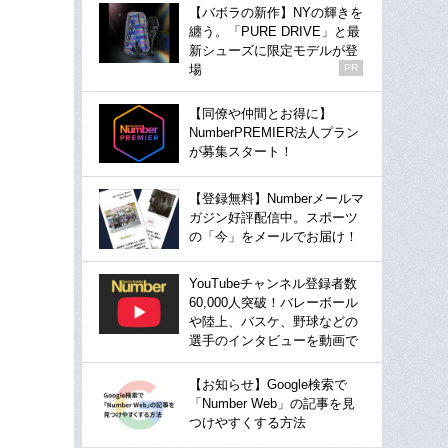
【バボラの新作】NYの輝きを
纏う。「PURE DRIVE」と最
新シューズに限定モデルが登
場
PR
【同僚や仲間とお得に】
NumberPREMIER法人プラン
が募集スタート！
【登録無料】Numberメールマ
ガジン好評配信中。スポーツ
の「今」をメールでお届け！
YouTubeチャンネル登録者数
60,000人突破！バレーボール
や陸上、バスケ、野球などの
選手のインタビューを動画で
【お知らせ】Google検索で
「Number Web」の記事を見
つけやすくする方法