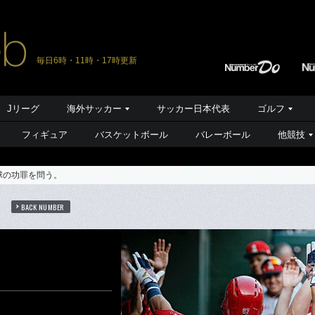
毎日6時・11時・17時更新
Jリーグ
海外サッカー
サッカー日本代表
ゴルフ
フィギュア
バスケットボール
バレーボール
他競技
球の功罪を問う。
ト
BACK NUMBER