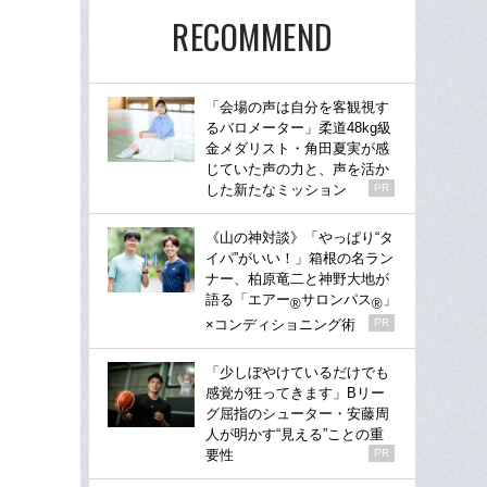
RECOMMEND
「会場の声は自分を客観視す
るバロメーター」柔道48kg級
金メダリスト・角田夏実が感
じていた声の力と、声を活か
した新たなミッション
PR
《山の神対談》「やっぱり“タ
イパ”がいい！」箱根の名ラン
ナー、柏原竜二と神野大地が
語る「エアー
サロンパス
」
®
®
×コンディショニング術
PR
「少しぼやけているだけでも
感覚が狂ってきます」Bリー
グ屈指のシューター・安藤周
人が明かす“見える”ことの重
要性
PR