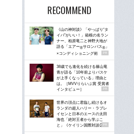
RECOMMEND
《山の神対談》「やっぱり“タ
イパ”がいい！」箱根の名ラン
ナー、柏原竜二と神野大地が
語る「エアー
サロンパス
」
®
®
×コンディショニング術
PR
38歳でも進化を続ける篠山竜
青が語る「10年前よりバスケ
が上手くなっている」理由と
は。［MVVりらいぶ賞 受賞者
インタビュー］
PR
世界の頂点に君臨し続けるオ
ランダの超人ハリー・ラブレ
イセンと日本のエースの太田
海也「絶対王者から学ぶこ
と」《ケイリン国際対談②》
PR