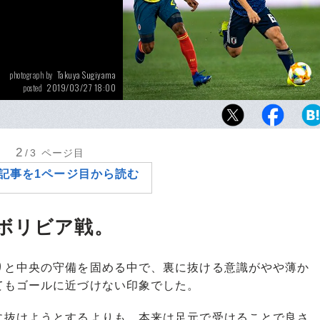
Takuya Sugiyama
photograph by
2019/03/27 18:00
posted
南米を相手にした2試合通じて、積極的な仕掛
ていた中島。
2
/3
ページ目
記事を1ページ目から読む
ボリビア戦。
と中央の守備を固める中で、裏に抜ける意識がやや薄か
てもゴールに近づけない印象でした。
抜けようとするよりも、本来は足元で受けることで良さ