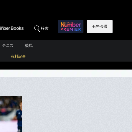
有料会員
検索
テニス
競馬
有料記事