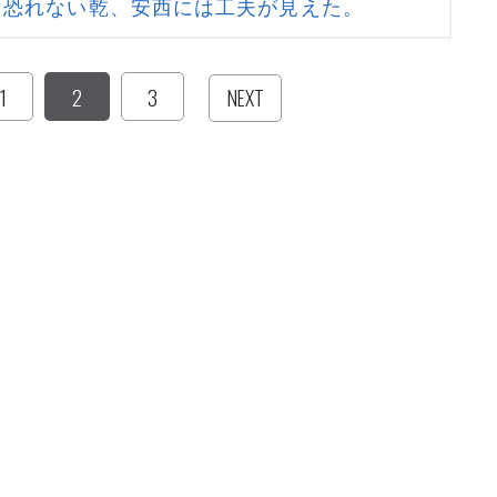
を恐れない乾、安西には工夫が見えた。
1
2
3
NEXT