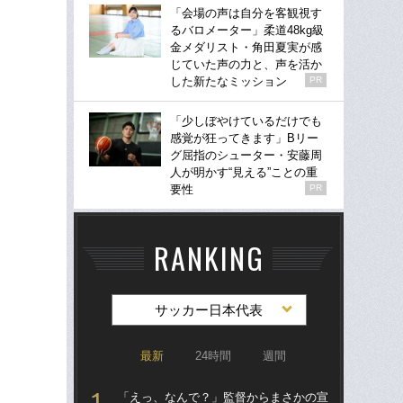
「会場の声は自分を客観視す
るバロメーター」柔道48kg級
金メダリスト・角田夏実が感
じていた声の力と、声を活か
した新たなミッション
PR
「少しぼやけているだけでも
感覚が狂ってきます」Bリー
グ屈指のシューター・安藤周
人が明かす“見える”ことの重
要性
PR
RANKING
サッカー日本代表
最新
24時間
週間
「えっ、なんで？」監督からまさかの宣
「