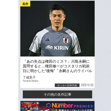
名作
「あの失点は権田のミス？」川島永嗣に
質問すると…権田修一がコスタリカ戦前
日に明かした“後悔”「永嗣さんのライバル
になれなかった」
了戒美子
Yoshiko Ryokai
2022/11/30
サッカー日本代表
その他の名作記事