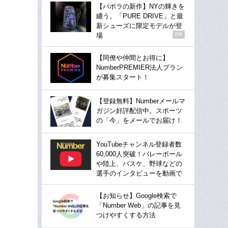
【バボラの新作】NYの輝きを
纏う。「PURE DRIVE」と最
新シューズに限定モデルが登
場
PR
【同僚や仲間とお得に】
NumberPREMIER法人プラン
が募集スタート！
【登録無料】Numberメールマ
ガジン好評配信中。スポーツ
の「今」をメールでお届け！
YouTubeチャンネル登録者数
60,000人突破！バレーボール
や陸上、バスケ、野球などの
選手のインタビューを動画で
【お知らせ】Google検索で
「Number Web」の記事を見
つけやすくする方法