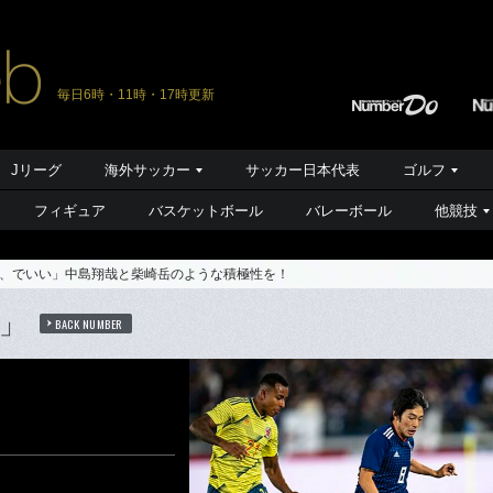
毎日6時・11時・17時更新
Jリーグ
海外サッカー
サッカー日本代表
ゴルフ
フィギュア
バスケットボール
バレーボール
他競技
、でいい」中島翔哉と柴崎岳のような積極性を！
」
BACK NUMBER