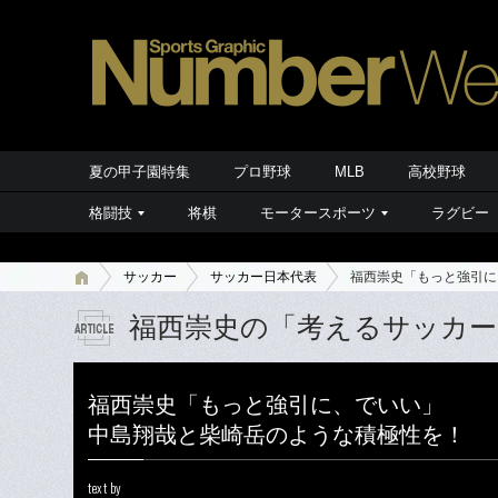
夏の甲子園特集
プロ野球
MLB
高校野球
格闘技
将棋
モータースポーツ
ラグビー
サッカー
サッカー日本代表
福西崇史「もっと強引に
福西崇史の「考えるサッカー
福西崇史「もっと強引に、でいい」
中島翔哉と柴崎岳のような積極性を！
text by