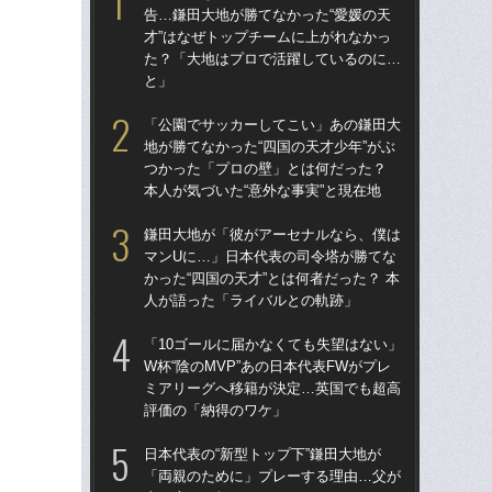
告…鎌田大地が勝てなかった“愛媛の天
告…
才”はなぜトップチームに上がれなかっ
才”
た？「大地はプロで活躍しているのに…
た
と」
と
「公園でサッカーしてこい」あの鎌田大
「
地が勝てなかった“四国の天才少年”がぶ
地が
つかった「プロの壁」とは何だった？
つ
本人が気づいた“意外な事実”と現在地
本人
鎌田大地が「彼がアーセナルなら、僕は
鎌
マンUに…」日本代表の司令塔が勝てな
マ
かった“四国の天才”とは何者だった？ 本
かっ
人が語った「ライバルとの軌跡」
人
「10ゴールに届かなくても失望はない」
「1
W杯“陰のMVP”あの日本代表FWがプレ
W杯
ミアリーグへ移籍が決定…英国でも超高
ミ
評価の「納得のワケ」
評
日本代表の“新型トップ下”鎌田大地が
「
「両親のために」プレーする理由…父が
も…