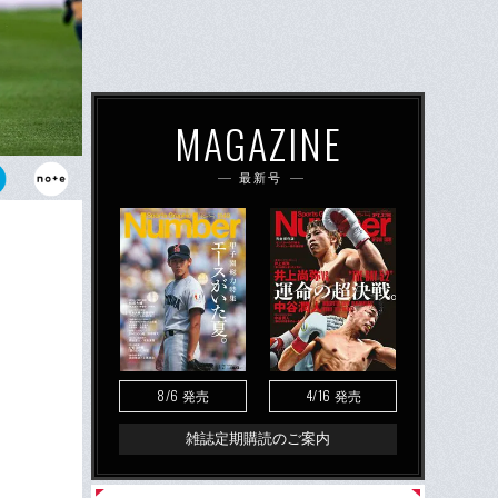
MAGAZINE
最新号
けが際立っ
8/6
4/16
発売
発売
雑誌定期購読のご案内