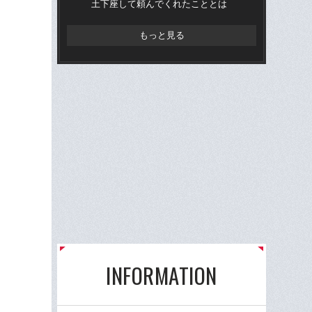
土下座して頼んでくれたこととは
た天
「
差
もっと見る
INFORMATION