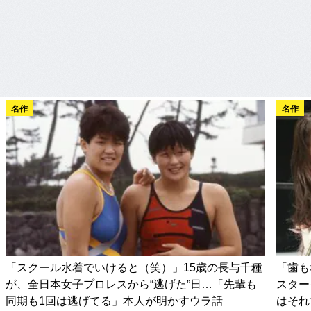
名作
名作
「スクール水着でいけると（笑）」15歳の長与千種
「歯も
が、全日本女子プロレスから“逃げた”日…「先輩も
スター
同期も1回は逃げてる」本人が明かすウラ話
はそれ