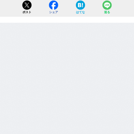
ポスト
シェア
はてな
送る