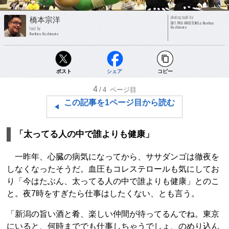
photograph by
橋本宗洋
DDT PRO-WRESTLING＆Norihiro
Hashimoto
text by
Norihiro Hashimoto
ポスト
シェア
コピー
4
/4
ページ目
この記事を1ページ目から読む
「太ってる人の中で誰よりも健康」
一昨年、心臓の病気になってから、ササダンゴは徹夜を
しなくなったそうだ。血圧もコレステロールも気にしてお
り「今はたぶん、太ってる人の中で誰よりも健康」とのこ
と。夜7時をすぎたら仕事はしたくない、とも言う。
「新潟の旨い酒と肴、楽しい仲間が待ってるんでね。東京
にいると、何時まででも仕事しちゃうでしょ、のめり込ん