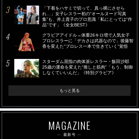
「下着をハサミで切って、真っ裸にさせら
れ…」女子レスラー初の“オールヌード写真
集”も、井上貴子のプロ意識「私にとっては“作
品”です」《全女BEST》
グラビアアイドル→体重26キロ増で人気女子
プロレスラーに「デカさは武器なので」後藤智
香を変えた“プロレス一本で生きていく”覚悟
スターダム屈指の肉体派レスラー・飯田沙耶
25歳の運命を変えた“推しと筋肉”「もう、制御
しなくていいんだ」《特別グラビア》
もっと見る
MAGAZINE
最新号