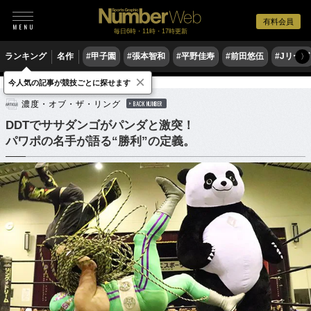
有料会員
毎日6時・11時・17時更新
ランキング
名作
#甲子園
#張本智和
#平野佳寿
#前田悠伍
#Jリーグ
〉
×
今人気の記事が競技ごとに探せます
格闘技
プロレス
濃度・オブ・ザ・リング
BACK NUMBER
DDTでササダンゴがパンダと激突！
パワポの名手が語る“勝利”の定義。