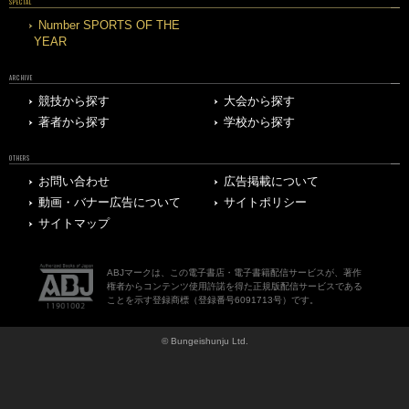
SPECIAL
Number SPORTS OF THE
YEAR
ARCHIVE
競技から探す
大会から探す
著者から探す
学校から探す
OTHERS
お問い合わせ
広告掲載について
動画・バナー広告について
サイトポリシー
サイトマップ
ABJマークは、この電子書店・電子書籍配信サービスが、著作
権者からコンテンツ使用許諾を得た正規版配信サービスである
ことを示す登録商標（登録番号6091713号）です。
© Bungeishunju Ltd.