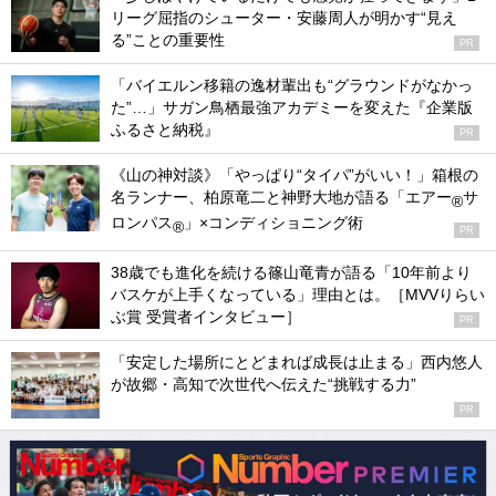
リーグ屈指のシューター・安藤周人が明かす“見え
る”ことの重要性
PR
「バイエルン移籍の逸材輩出も“グラウンドがなかっ
た”…」サガン鳥栖最強アカデミーを変えた『企業版
ふるさと納税』
PR
《山の神対談》「やっぱり“タイパ”がいい！」箱根の
名ランナー、柏原竜二と神野大地が語る「エアー
サ
®
ロンパス
」×コンディショニング術
®
PR
38歳でも進化を続ける篠山竜青が語る「10年前より
バスケが上手くなっている」理由とは。［MVVりらい
ぶ賞 受賞者インタビュー］
PR
「安定した場所にとどまれば成長は止まる」西内悠人
が故郷・高知で次世代へ伝えた“挑戦する力”
PR