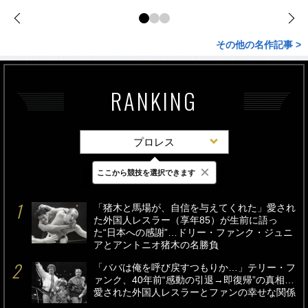
その他の名作記事 >
RANKING
プロレス
×
ここから競技を選択できます
最新
24時間
週間
「猪木と馬場が、自信を与えてくれた」愛され
た外国人レスラー（享年85）が生前に語っ
た“日本への感謝”…ドリー・ファンク・ジュニ
アとアントニオ猪木の名勝負
「ババは俺を呼び戻すつもりか…」テリー・フ
ァンク、40年前“感動の引退→即復帰”の真相…
愛された外国人レスラーとファンの幸せな関係