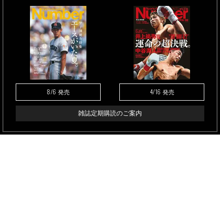
8/6
4/16
発売
発売
雑誌定期購読のご案内