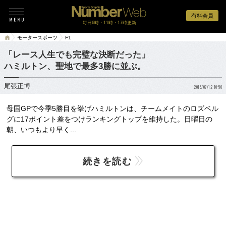
有料会員
毎日6時・11時・17時更新
モータースポーツ
F1
「レース人生でも完璧な決断だった」
ハミルトン、聖地で最多3勝に並ぶ。
尾張正博
2015/07/12 10:50
母国GPで今季5勝目を挙げハミルトンは、チームメイトのロズベル
グに17ポイント差をつけランキングトップを維持した。日曜日の
朝、いつもより早く...
続きを読む