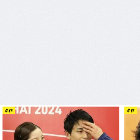
名作
名作