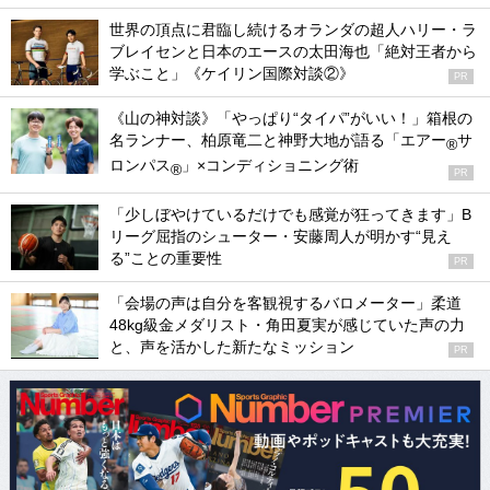
世界の頂点に君臨し続けるオランダの超人ハリー・ラ
ブレイセンと日本のエースの太田海也「絶対王者から
学ぶこと」《ケイリン国際対談②》
PR
《山の神対談》「やっぱり“タイパ”がいい！」箱根の
名ランナー、柏原竜二と神野大地が語る「エアー
サ
®
ロンパス
」×コンディショニング術
®
PR
「少しぼやけているだけでも感覚が狂ってきます」B
リーグ屈指のシューター・安藤周人が明かす“見え
る”ことの重要性
PR
「会場の声は自分を客観視するバロメーター」柔道
48kg級金メダリスト・角田夏実が感じていた声の力
と、声を活かした新たなミッション
PR