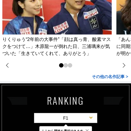
りくりゅう“2年前の大事件”「顔は真っ青、酸素マス
「あん
クをつけて…」木原龍一が倒れた日、三浦璃来が気
に同期
づいた「生きていてくれて、ありがとう」
が明か
その他の名作記事 >
RANKING
F1
×
ここから競技を選択できます