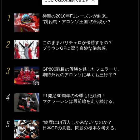
最新
24時間
週間
待望の2010年F1シーズンが到来。
“跳ね馬・アロンソ王国”の出現か？
このままバリチェロが優勝するの？
ブラウンGPに漂う奇妙な倦怠感。
GP800戦目の優勝を逃したフェラーリ。
期待外れのアロンソに早くも三行半!?
F1発足60周年の今季も絶好調！
マクラーレンは最前線を走り続ける。
“鈴鹿に14万人しか来ない”なのか？
日本GPの意義、問題の根本を考える。